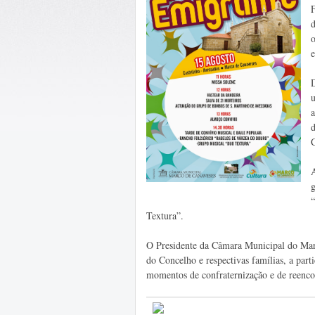
d
o
e
u
C
A
Textura”.
O Presidente da Câmara Municipal do Mar
do Concelho e respectivas famílias, a parti
momentos de confraternização e de reenco