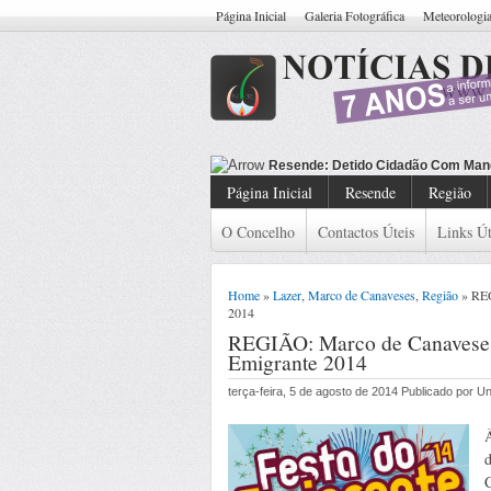
Página Inicial
Galeria Fotográfica
Meteorologi
Resende: Detido Cidadão Com Man
Página Inicial
Resende
Região
O Concelho
Contactos Úteis
Links Út
Home
»
Lazer
,
Marco de Canaveses
,
Região
» REG
2014
REGIÃO: Marco de Canaveses
Emigrante 2014
terça-feira, 5 de agosto de 2014 Publicado por 
C