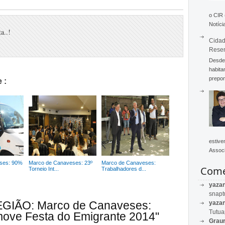
o CIR
Notícia
a..!
Cidad
Rese
Desde 
habita
prepon
 :
estive
Associ
ses: 90%
Marco de Canaveses: 23º
Marco de Canaveses:
Come
Torneio Int...
Trabalhadores d...
yaza
snapt
REGIÃO: Marco de Canaveses:
yaza
Tutu
ove Festa do Emigrante 2014"
Graur