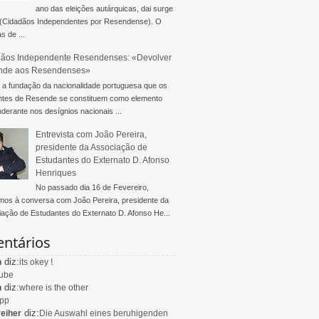
ano das eleições autárquicas, dai surge
 (Cidadãos Independentes por Resendense). O
s de ...
ãos Independente Resendenses: «Devolver
nde aos Resendenses»
a fundação da nacionalidade portuguesa que os
ntes de Resende se constituem como elemento
derante nos desígnios nacionais ...
Entrevista com João Pereira,
presidente da Associação de
Estudantes do Externato D. Afonso
Henriques
No passado dia 16 de Fevereiro,
mos à conversa com João Pereira, presidente da
ação de Estudantes do Externato D. Afonso He...
ntários
diz:
n
its okey !
ube
diz:
n
where is the other
app
diz:
eiher
Die Auswahl eines beruhigenden