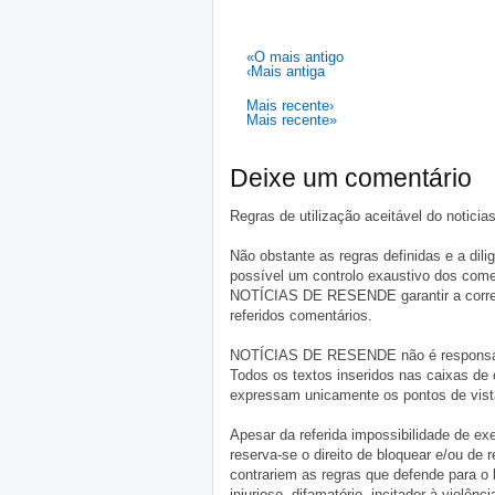
«O mais antigo
‹Mais antiga
Mais recente›
Mais recente»
Deixe um comentário
Regras de utilização aceitável do notici
Não obstante as regras definidas e a d
possível um controlo exaustivo dos comen
NOTÍCIAS DE RESENDE garantir a correçã
referidos comentários.
NOTÍCIAS DE RESENDE não é responsável 
Todos os textos inseridos nas caixas de
expressam unicamente os pontos de vista
Apesar da referida impossibilidade de 
reserva-se o direito de bloquear e/ou de
contrariem as regras que defende para o
injurioso, difamatório, incitador à violênc