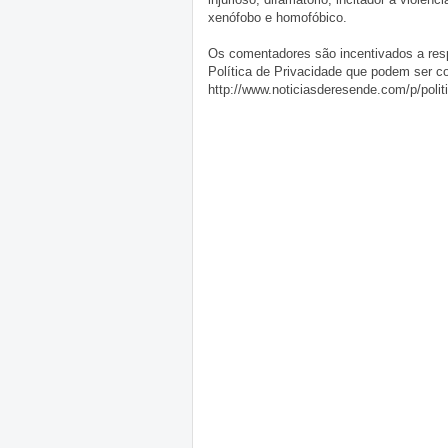
xenófobo e homofóbico.
Os comentadores são incentivados a resp
Política de Privacidade que podem ser c
http://www.noticiasderesende.com/p/polit