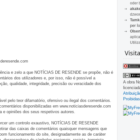
oder 
akak
dzwon
Tamk
per lo
Olse
aplic
Utiliz
Visit
asderesende.com
iligência e zelo a que NOTÍCIAS DE RESENDE se propõe, não é
tários dos utilizadores e, por isso, não é possível a
A obra
No
o, qualidade, integridade, precisão ou veracidade dos
licencia
Atribuiç
Proibidas
pelo teor difamatório, ofensivo ou ilegal dos comentários.
 comentários disponibilizadas em www.noticiasderesende.com
 e opiniões dos seus respetivos autores.
exercer um controlo exaustivo, NOTÍCIAS DE RESENDE
 retirar das caixas de comentários quaisquer mensagens que
 bom funcionamento do site, designadamente as de caráter
ia, desrespeitoso de símbolos nacionais, racista, terrorista,