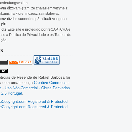
bedeutungsvollen
diz:
evin
Pamiętam, że znalazłem witrynę z
kami, na której możesz zainstalować
diz:
attuali vengono
env
Le
suoneriemp3
 più...
diz:
n
Este site é protegido por reCAPTCHA e
a-se a Política de Privacidade e os Termos de
ação...
as
tícias de Resende
de
Rafael Barbosa
foi
da com uma Licença
Creative Commons -
ão - Uso Não-Comercial - Obras Derivadas
 2.5 Portugal
.