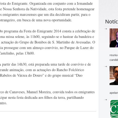
Festa do Emigrante. Organizada em conjunto com a Irmandade
e Nossa Senhora da Natividade, esta festa pretende homenagear
s emigrantes marcoenses que um dia decidiram partir, para o
strangeiro, em busca de uma nova oportunidade.
Notíc
Do programa da Festa do Emigrante 2014 consta a celebração de
ma missa solene, às 11h00, seguindo-se o hastear da bandeira e
a actuação do Grupo de Bombos de S. Martinho de Avessadas. O
dia prossegue com um almoço-convívio, no Parque de Lazer do
astelinho, pelas 13h00.
reuniu
candid
 partir das 14h30, está preparada uma tarde de convívio e de
grande animação, com as actuações do Rancho Folclórico
“Rabelos de Várzea do Douro” e do grupo musical “Duo
co de Canaveses, Manuel Moreira, convida todos os emigrantes
apelan
cipar nesta festa dedicada aos filhos da terra, partilhando
ntro.