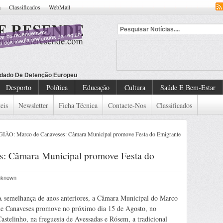
a
Classificados
WebMail
dado De Detenção Europeu
Desporto
Política
Educação
Cultura
Saúde E Bem-Estar
eis
Newsletter
Ficha Técnica
Contacte-Nos
Classificados
IÃO: Marco de Canaveses: Câmara Municipal promove Festa do Emigrante
: Câmara Municipal promove Festa do
Unknown
À semelhança de anos anteriores, a Câmara Municipal do Marco
de Canaveses promove no próximo dia 15 de Agosto, no
astelinho, na freguesia de Avessadas e Rósem, a tradicional