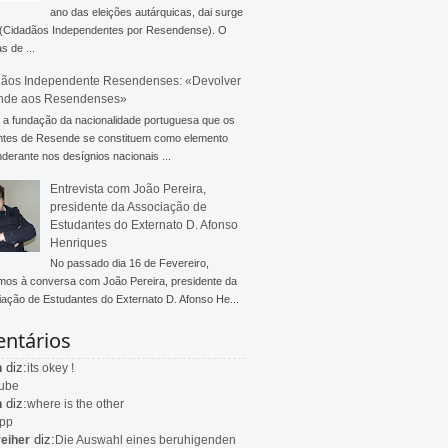
ano das eleições autárquicas, dai surge
 (Cidadãos Independentes por Resendense). O
s de ...
ãos Independente Resendenses: «Devolver
nde aos Resendenses»
a fundação da nacionalidade portuguesa que os
ntes de Resende se constituem como elemento
derante nos desígnios nacionais ...
Entrevista com João Pereira,
presidente da Associação de
Estudantes do Externato D. Afonso
Henriques
No passado dia 16 de Fevereiro,
mos à conversa com João Pereira, presidente da
ação de Estudantes do Externato D. Afonso He...
ntários
diz:
n
its okey !
ube
diz:
n
where is the other
app
diz:
eiher
Die Auswahl eines beruhigenden