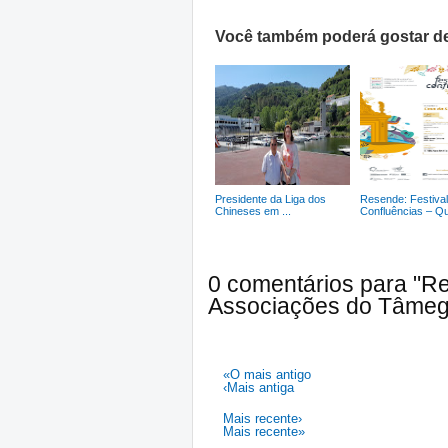
Você também poderá gostar de
Presidente da Liga dos
Resende: Festival
Chineses em ...
Confluências – Qu
0 comentários para "R
Associações do Tâmeg
«O mais antigo
‹Mais antiga
Mais recente›
Mais recente»