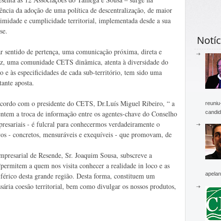
ência da adoção de uma política de descentralização, de maior
imidade e cumplicidade territorial, implementada desde a sua
se.
Notíc
r sentido de pertença, uma comunicação próxima, direta e
az, uma comunidade CETS dinâmica, atenta à diversidade do
o e às especificidades de cada sub-território, tem sido uma
tante aposta.
cordo com o presidente do CETS, Dr.Luís Miguel Ribeiro, “ a
reuniu
candid
ntem a troca de informação entre os agentes-chave do Conselho
presariais - é fulcral para conhecermos verdadeiramente o
tivos - concretos, mensuráveis e exequíveis - que promovam, de
mpresarial de Resende, Sr. Joaquim Sousa, subscreve a
“permitem a quem nos visita conhecer a realidade in loco e as
apelan
iférico desta grande região. Desta forma, constituem um
ssária coesão territorial, bem como divulgar os nossos produtos,