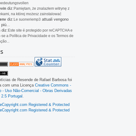
bedeutungsvollen
diz:
evin
Pamiętam, że znalazłem witrynę z
kami, na której możesz zainstalować
diz:
attuali vengono
env
Le
suoneriemp3
 più...
diz:
n
Este site é protegido por reCAPTCHA e
a-se a Política de Privacidade e os Termos de
ação...
as
tícias de Resende
de
Rafael Barbosa
foi
da com uma Licença
Creative Commons -
ão - Uso Não-Comercial - Obras Derivadas
 2.5 Portugal
.