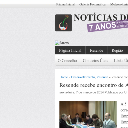
Página Inicial
Galeria Fotográfica
Meteorologi
Resende: Detido Cidadão Co
Página Inicial
Resende
Região
O Concelho
Contactos Úteis
Links Út
Home
»
Desenvolvimento
,
Resende
» Resende rec
Resende recebe encontro de 
sexta-feira, 7 de março de 2014 Publicado por 
A 5 
cora
Empr
Empr
repr