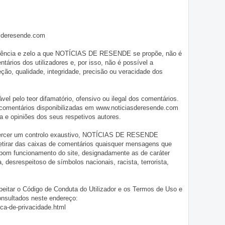
asderesende.com
iligência e zelo a que NOTÍCIAS DE RESENDE se propõe, não é
tários dos utilizadores e, por isso, não é possível a
o, qualidade, integridade, precisão ou veracidade dos
pelo teor difamatório, ofensivo ou ilegal dos comentários.
 comentários disponibilizadas em www.noticiasderesende.com
 e opiniões dos seus respetivos autores.
exercer um controlo exaustivo, NOTÍCIAS DE RESENDE
 retirar das caixas de comentários quaisquer mensagens que
 bom funcionamento do site, designadamente as de caráter
ia, desrespeitoso de símbolos nacionais, racista, terrorista,
eitar o Código de Conduta do Utilizador e os Termos de Uso e
onsultados neste endereço:
ica-de-privacidade.html