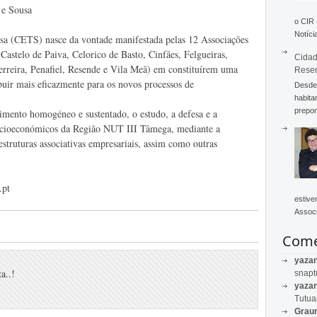
 e Sousa
o CIR
Notícia
a (CETS) nasce da vontade manifestada pelas 12 Associações
Castelo de Paiva, Celorico de Basto, Cinfães, Felgueiras,
Cidad
rreira, Penafiel, Resende e Vila Meã) em constituírem uma
Rese
ibuir mais eficazmente para os novos processos de
Desde 
habita
prepon
mento homogéneo e sustentado, o estudo, a defesa e a
socioeconómicos da Região NUT III Tâmega, mediante a
estruturas associativas empresariais, assim como outras
.pt
estive
Associ
Come
yaza
a..!
snapt
yaza
Tutu
Graur