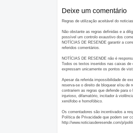
Deixe um comentário
Regras de utilização aceitável do notici
Não obstante as regras definidas e a d
possível um controlo exaustivo dos comen
NOTÍCIAS DE RESENDE garantir a correçã
referidos comentários.
NOTÍCIAS DE RESENDE não é responsável 
Todos os textos inseridos nas caixas de
expressam unicamente os pontos de vista
Apesar da referida impossibilidade de 
reserva-se o direito de bloquear e/ou de
contrariem as regras que defende para o
injurioso, difamatório, incitador à violênc
xenófobo e homofóbico.
Os comentadores são incentivados a resp
Política de Privacidade que podem ser c
http://www.noticiasderesende.com/p/polit