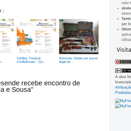
oder 
akak
 :
dzwon
Tamk
per lo
Olse
aplic
Utiliz
Visit
Cinfães: Festival
Resende: Detido por posse
...
Confluências – Qu...
ilegal de...
A obra
No
esende recebe encontro de
licencia
Atribuiç
a e Sousa"
Proibidas