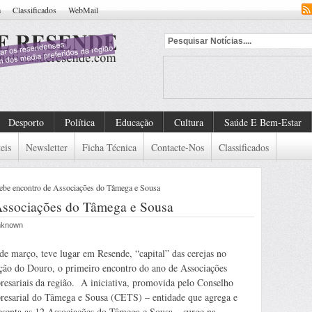
a
Classificados
WebMail
Desporto
Política
Educação
Cultura
Saúde E Bem-Estar
eis
Newsletter
Ficha Técnica
Contacte-Nos
Classificados
ebe encontro de Associações do Tâmega e Sousa
Associações do Tâmega e Sousa
Unknown
de março, teve lugar em Resende, “capital” das cerejas no
ção do Douro, o primeiro encontro do ano de Associações
esariais da região. A iniciativa, promovida pelo Conselho
esarial do Tâmega e Sousa (CETS) – entidade que agrega e
esenta as 12 Associações do Tâmega e Sousa – surge na