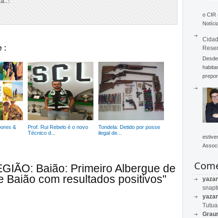
a..!
o CIR
Notícia
Cidad
 :
Rese
Desde 
habita
prepon
bores &
Prof. Rui Rebelo é o novo
Tondela: Detido por posse
Técnico d...
ilegal de...
estive
Associ
Come
EGIÃO: Baião: Primeiro Albergue de
 Baião com resultados positivos"
yaza
snapt
yaza
Tutu
Graur