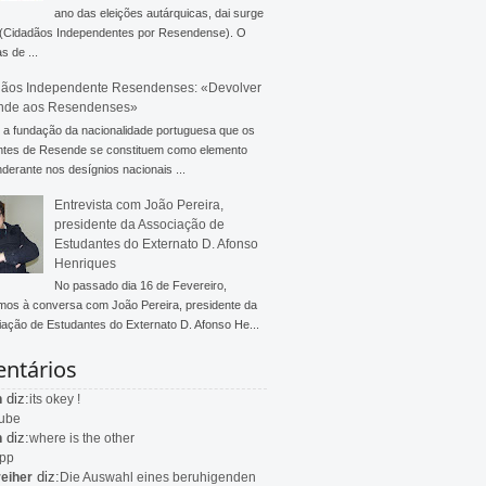
ano das eleições autárquicas, dai surge
 (Cidadãos Independentes por Resendense). O
s de ...
ãos Independente Resendenses: «Devolver
nde aos Resendenses»
a fundação da nacionalidade portuguesa que os
ntes de Resende se constituem como elemento
derante nos desígnios nacionais ...
Entrevista com João Pereira,
presidente da Associação de
Estudantes do Externato D. Afonso
Henriques
No passado dia 16 de Fevereiro,
mos à conversa com João Pereira, presidente da
ação de Estudantes do Externato D. Afonso He...
ntários
diz:
n
its okey !
ube
diz:
n
where is the other
app
diz:
eiher
Die Auswahl eines beruhigenden