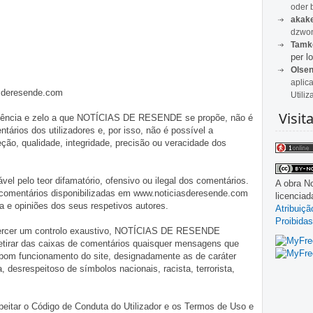
oder 
akak
dzwon
Tamk
per lo
Olse
aplic
asderesende.com
Utiliz
Visit
iligência e zelo a que NOTÍCIAS DE RESENDE se propõe, não é
tários dos utilizadores e, por isso, não é possível a
o, qualidade, integridade, precisão ou veracidade dos
pelo teor difamatório, ofensivo ou ilegal dos comentários.
A obra
No
 comentários disponibilizadas em www.noticiasderesende.com
licencia
 e opiniões dos seus respetivos autores.
Atribuiç
Proibidas
exercer um controlo exaustivo, NOTÍCIAS DE RESENDE
 retirar das caixas de comentários quaisquer mensagens que
 bom funcionamento do site, designadamente as de caráter
ia, desrespeitoso de símbolos nacionais, racista, terrorista,
eitar o Código de Conduta do Utilizador e os Termos de Uso e