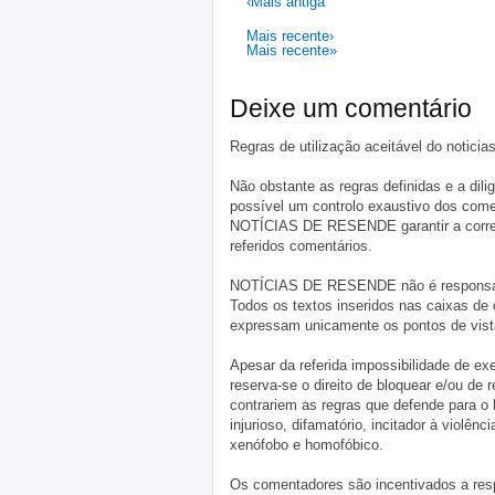
‹Mais antiga
Mais recente›
Mais recente»
Deixe um comentário
Regras de utilização aceitável do notici
Não obstante as regras definidas e a d
possível um controlo exaustivo dos comen
NOTÍCIAS DE RESENDE garantir a correçã
referidos comentários.
NOTÍCIAS DE RESENDE não é responsável 
Todos os textos inseridos nas caixas de
expressam unicamente os pontos de vista
Apesar da referida impossibilidade de 
reserva-se o direito de bloquear e/ou de
contrariem as regras que defende para o
injurioso, difamatório, incitador à violênc
xenófobo e homofóbico.
Os comentadores são incentivados a resp