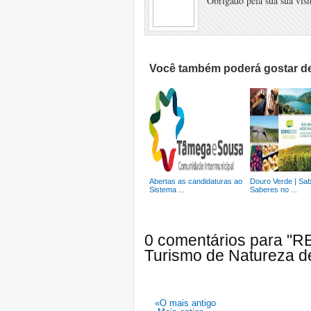
Obrigado pela sua sua visit
Você também poderá gostar de
Abertas as candidaturas ao
Douro Verde | Sa
Sistema ...
Saberes no ...
0 comentários para "R
Turismo de Natureza de
«O mais antigo