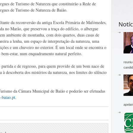
rgues de Turismo de Natureza que constituirão a Rede de
rgues de Turismo de Natureza de Baião.
ltante da reconversão da antiga Escola Primária de Mafómedes,
Notíc
ada no Marão, que preservou a traça do edifício, o albergue
em ambiente de montanha, com dois quartos, duas casas de
areira a lenha, um espaço de interpretação da natureza, uma
eições e um chuveiro no exterior. É um local onde se encontra o
 o bem-estar, num enquadramento natural perfeito.
reuniu
 partida e de regresso, para quem provido de um bom naco de
candid
a à descoberta dos mistérios da natureza, nos limites do silêncio
Turismo da Câmara Municipal de Baião e poderão ser efetuadas
-baiao.pt
.
apelan