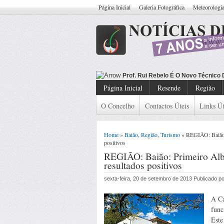
Página Inicial
Galeria Fotográfica
Meteorologi
Prof. Rui Rebelo É O Novo Técnico
Página Inicial
Resende
Região
O Concelho
Contactos Úteis
Links Út
Home
»
Baião
,
Região
,
Turismo
» REGIÃO: Baião: 
positivos
REGIÃO: Baião: Primeiro Alb
resultados positivos
sexta-feira, 20 de setembro de 2013 Publicado 
A Ca
func
Este