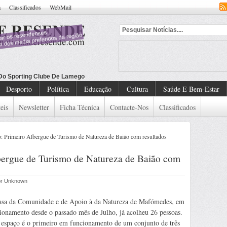
a
Classificados
WebMail
 Do Sporting Clube De Lamego
Desporto
Política
Educação
Cultura
Saúde E Bem-Estar
eis
Newsletter
Ficha Técnica
Contacte-Nos
Classificados
Primeiro Albergue de Turismo de Natureza de Baião com resultados
ergue de Turismo de Natureza de Baião com
por Unknown
sa da Comunidade e de Apoio à da Natureza de Mafómedes, em
ionamento desde o passado mês de Julho, já acolheu 26 pessoas.
 espaço é o primeiro em funcionamento de um conjunto de três