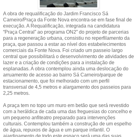
A obra de requalificação do Jardim Francisco Sá
Carneiro/Praça da Fonte Nova encontra-se em fase final de
execução. A Requalificação, integrada na candidatura
“Praça Central” ao programa ON2” do projeto de parcerias
para a regeneração urbana, consistiu no reperfilamento da
praça, que passou a estar ao nível dos estabelecimentos
comerciais da Fonte Nova. Foi criado um passeio largo
central que possibilitará o desenvolvimento de atividades de
lazer e a criação de condições para a instalação de
esplanadas. A obra contemplou ainda uma deslocação do
arruamento de acesso ao bairro Sá Carneiro/parque de
estacionamento, que foi melhorado com um perfil
transversal de 4,5 metros e alargamento dos passeios para
2,25 metros.
A praça tem no topo um muro em betão que será revestido
com a heráldica de cada uma das freguesias do concelho e
um pequeno anfiteatro preparado para intervenções
culturais. Contemplou também a construção de um espelho
de água, repuxos de água e um parque infantil. O
ajardinamento de todo este espaço será uma das suas