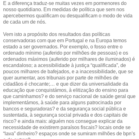
E a diferença traduz-se muitas vezes em pormenores do
nosso quotidiano. Em medidas de política que sem nos
apercebermos qualificam ou desqualificam o modo de vida
de cada um de nós.
Vem isto a propósito dos resultados das políticas
conservadoras com que em Portugal e na Europa temos
estado a ser governados. Por exemplo, o fosso entre o
ordenado mínimo (auferido por milhões de pessoas) e os
ordenados máximos (auferido por milhares de iluminados) é
escandaloso; a acessibilidade à justiça “qualificada”, de
poucos milhares de bafejados, e a inacessibilidade, que se
quer aumentar, aos tribunais por parte de milhões de
cidadãos é chocante;… e que dizer da universalidade da
educação que conquistámos, à elitização do ensino para
que caminhamos? e do serviço nacional de saúde geral que
implementámos, à saúde para alguns patrocinada por
bancos e seguradoras? e da segurança social pública e
sustentada, à segurança social privada e dos capitais de
risco? e ainda mais: alguém nos consegue explicar da
necessidade de existirem paraísos fiscais? locais onde se
“lava” dinheiro? espaços onde se sumiram milhões de bpn’s