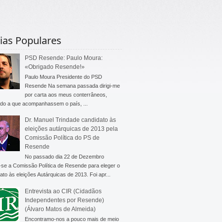
ias Populares
PSD Resende: Paulo Moura:
«Obrigado Resende!»
Paulo Moura Presidente do PSD
Resende Na semana passada dirigi-me
por carta aos meus conterrâneos,
do a que acompanhassem o país, ...
Dr. Manuel Trindade candidato às
eleições autárquicas de 2013 pela
Comissão Política do PS de
Resende
No passado dia 22 de Dezembro
-se a Comissão Política de Resende para eleger o
ato às eleições Autárquicas de 2013. Foi apr...
Entrevista ao CIR (Cidadãos
Independentes por Resende)
(Álvaro Matos de Almeida)
Encontramo-nos a pouco mais de meio