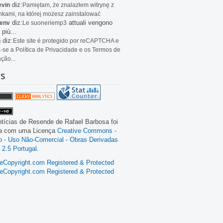
diz:
evin
Pamiętam, że znalazłem witrynę z
kami, na której możesz zainstalować
diz:
attuali vengono
env
Le
suoneriemp3
 più...
diz:
n
Este site é protegido por reCAPTCHA e
a-se a Política de Privacidade e os Termos de
ação...
as
tícias de Resende
de
Rafael Barbosa
foi
da com uma Licença
Creative Commons -
ão - Uso Não-Comercial - Obras Derivadas
 2.5 Portugal
.