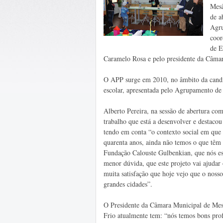
Mesã
de a
Agru
coor
de E
Caramelo Rosa e pelo presidente da Câmar
O APP surge em 2010, no âmbito da candi
escolar, apresentada pelo Agrupamento de
Alberto Pereira, na sessão de abertura c
trabalho que está a desenvolver e destacou
tendo em conta “o contexto social em que 
quarenta anos, ainda não temos o que têm a
Fundação Calouste Gulbenkian, que nós es
menor dúvida, que este projeto vai ajudar
muita satisfação que hoje vejo que o nosso
grandes cidades”.
O Presidente da Câmara Municipal de Mesã
Frio atualmente tem: “nós temos bons prof