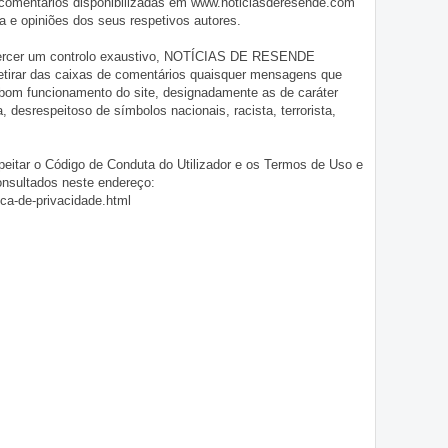
 comentários disponibilizadas em www.noticiasderesende.com
 e opiniões dos seus respetivos autores.
exercer um controlo exaustivo, NOTÍCIAS DE RESENDE
 retirar das caixas de comentários quaisquer mensagens que
 bom funcionamento do site, designadamente as de caráter
ia, desrespeitoso de símbolos nacionais, racista, terrorista,
eitar o Código de Conduta do Utilizador e os Termos de Uso e
onsultados neste endereço:
ica-de-privacidade.html