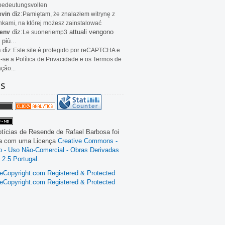
bedeutungsvollen
diz:
evin
Pamiętam, że znalazłem witrynę z
kami, na której możesz zainstalować
diz:
attuali vengono
env
Le
suoneriemp3
 più...
diz:
n
Este site é protegido por reCAPTCHA e
a-se a Política de Privacidade e os Termos de
ação...
as
tícias de Resende
de
Rafael Barbosa
foi
da com uma Licença
Creative Commons -
ão - Uso Não-Comercial - Obras Derivadas
 2.5 Portugal
.