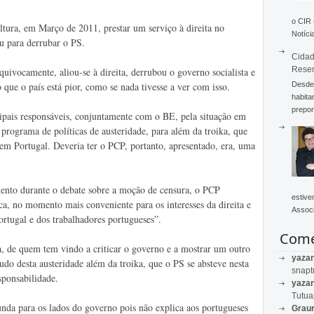
o CIR
ltura, em Março de 2011, prestar um serviço à direita no
Notícia
u para derrubar o PS.
Cidad
Rese
uivocamente, aliou-se à direita, derrubou o governo socialista e
Desde 
 que o país está pior, como se nada tivesse a ver com isso.
habita
prepon
ipais responsáveis, conjuntamente com o BE, pela situação em
programa de políticas de austeridade, para além da troika, que
 em Portugal. Deveria ter o PCP, portanto, apresentado, era, uma
ento durante o debate sobre a moção de censura, o PCP
estive
ca, no momento mais conveniente para os interesses da direita e
Associ
ortugal e dos trabalhadores portugueses”.
Come
a, de quem tem vindo a criticar o governo e a mostrar um outro
yaza
udo desta austeridade além da troika, que o PS se absteve nesta
snapt
sponsabilidade.
yaza
Tutu
nda para os lados do governo pois não explica aos portugueses
Graur