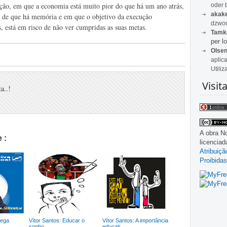
uação, em que a economia está muito pior do que há um ano atrás,
oder 
akak
 de que há memória e em que o objetivo da execução
dzwon
s, está em risco de não ver cumpridas as suas metas.
Tamk
per lo
Olse
aplic
Utiliz
Visit
a..!
A obra
No
 :
licencia
Atribuiç
Proibidas
nega
Vítor Santos: Educar o
Vítor Santos: A importância
sonho
educati...