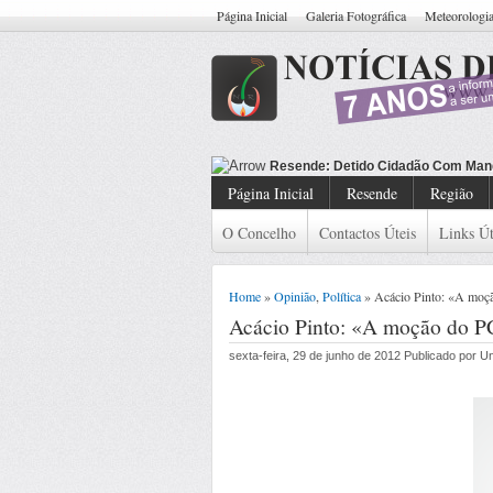
Página Inicial
Galeria Fotográfica
Meteorologi
Resende: Detido Cidadão Com Man
Página Inicial
Resende
Região
O Concelho
Contactos Úteis
Links Út
Home
»
Opinião
,
Política
» Acácio Pinto: «A moçã
Acácio Pinto: «A moção do PC
sexta-feira, 29 de junho de 2012 Publicado por 