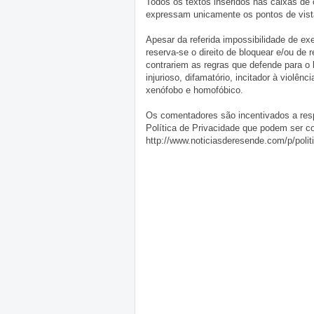
Todos os textos inseridos nas caixas de
expressam unicamente os pontos de vista
Apesar da referida impossibilidade de 
reserva-se o direito de bloquear e/ou de
contrariem as regras que defende para o
injurioso, difamatório, incitador à violênc
xenófobo e homofóbico.
Os comentadores são incentivados a resp
Política de Privacidade que podem ser c
http://www.noticiasderesende.com/p/polit