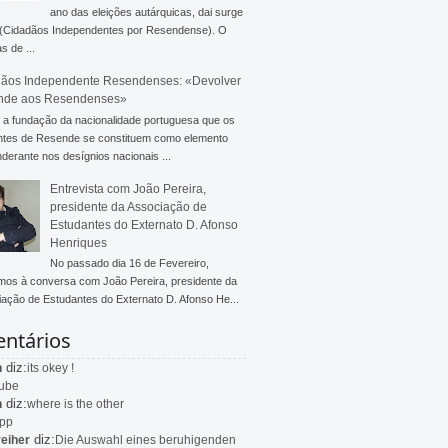
ano das eleições autárquicas, dai surge
 (Cidadãos Independentes por Resendense). O
s de ...
ãos Independente Resendenses: «Devolver
nde aos Resendenses»
a fundação da nacionalidade portuguesa que os
ntes de Resende se constituem como elemento
derante nos desígnios nacionais ...
Entrevista com João Pereira,
presidente da Associação de
Estudantes do Externato D. Afonso
Henriques
No passado dia 16 de Fevereiro,
mos à conversa com João Pereira, presidente da
ação de Estudantes do Externato D. Afonso He...
ntários
diz:
n
its okey !
ube
diz:
n
where is the other
app
diz:
eiher
Die Auswahl eines beruhigenden