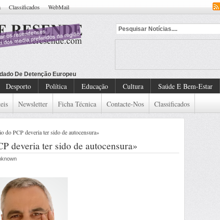
a
Classificados
WebMail
dado De Detenção Europeu
Desporto
Política
Educação
Cultura
Saúde E Bem-Estar
eis
Newsletter
Ficha Técnica
Contacte-Nos
Classificados
o do PCP deveria ter sido de autocensura»
P deveria ter sido de autocensura»
Unknown