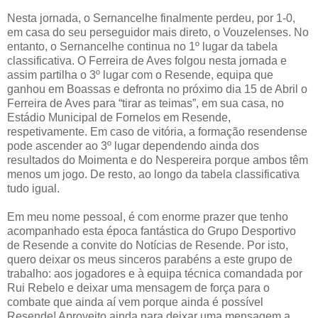
Nesta jornada, o Sernancelhe finalmente perdeu, por 1-0,
em casa do seu perseguidor mais direto, o Vouzelenses. No
entanto, o Sernancelhe continua no 1º lugar da tabela
classificativa. O Ferreira de Aves folgou nesta jornada e
assim partilha o 3º lugar com o Resende, equipa que
ganhou em Boassas e defronta no próximo dia 15 de Abril o
Ferreira de Aves para “tirar as teimas”, em sua casa, no
Estádio Municipal de Fornelos em Resende,
respetivamente. Em caso de vitória, a formação resendense
pode ascender ao 3º lugar dependendo ainda dos
resultados do Moimenta e do Nespereira porque ambos têm
menos um jogo. De resto, ao longo da tabela classificativa
tudo igual.
Em meu nome pessoal, é com enorme prazer que tenho
acompanhado esta época fantástica do Grupo Desportivo
de Resende a convite do Notícias de Resende. Por isto,
quero deixar os meus sinceros parabéns a este grupo de
trabalho: aos jogadores e à equipa técnica comandada por
Rui Rebelo e deixar uma mensagem de força para o
combate que ainda aí vem porque ainda é possível
Resende! Aproveito ainda para deixar uma mensagem a