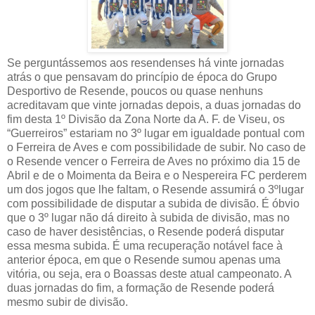
Se perguntássemos aos resendenses há vinte jornadas
atrás o que pensavam do princípio de época do Grupo
Desportivo de Resende, poucos ou quase nenhuns
acreditavam que vinte jornadas depois, a duas jornadas do
fim desta 1º Divisão da Zona Norte da A. F. de Viseu, os
“Guerreiros” estariam no 3º lugar em igualdade pontual com
o Ferreira de Aves e com possibilidade de subir. No caso de
o Resende vencer o Ferreira de Aves no próximo dia 15 de
Abril e de o Moimenta da Beira e o Nespereira FC perderem
um dos jogos que lhe faltam, o Resende assumirá o 3ºlugar
com possibilidade de disputar a subida de divisão. É óbvio
que o 3º lugar não dá direito à subida de divisão, mas no
caso de haver desistências, o Resende poderá disputar
essa mesma subida. É uma recuperação notável face à
anterior época, em que o Resende sumou apenas uma
vitória, ou seja, era o Boassas deste atual campeonato. A
duas jornadas do fim, a formação de Resende poderá
mesmo subir de divisão.