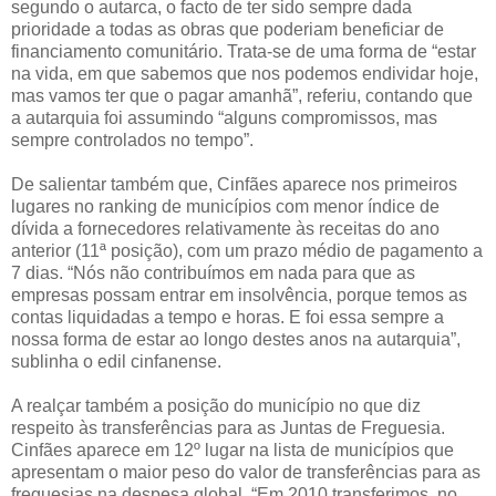
segundo o autarca, o facto de ter sido sempre dada
prioridade a todas as obras que poderiam beneficiar de
financiamento comunitário. Trata-se de uma forma de “estar
na vida, em que sabemos que nos podemos endividar hoje,
mas vamos ter que o pagar amanhã”, referiu, contando que
a autarquia foi assumindo “alguns compromissos, mas
sempre controlados no tempo”.
De salientar também que, Cinfães aparece nos primeiros
lugares no ranking de municípios com menor índice de
dívida a fornecedores relativamente às receitas do ano
anterior (11ª posição), com um prazo médio de pagamento a
7 dias. “Nós não contribuímos em nada para que as
empresas possam entrar em insolvência, porque temos as
contas liquidadas a tempo e horas. E foi essa sempre a
nossa forma de estar ao longo destes anos na autarquia”,
sublinha o edil cinfanense.
A realçar também a posição do município no que diz
respeito às transferências para as Juntas de Freguesia.
Cinfães aparece em 12º lugar na lista de municípios que
apresentam o maior peso do valor de transferências para as
freguesias na despesa global. “Em 2010 transferimos, no