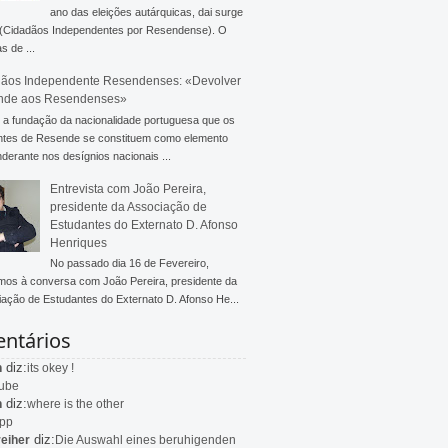
ano das eleições autárquicas, dai surge
 (Cidadãos Independentes por Resendense). O
s de ...
ãos Independente Resendenses: «Devolver
nde aos Resendenses»
a fundação da nacionalidade portuguesa que os
ntes de Resende se constituem como elemento
derante nos desígnios nacionais ...
Entrevista com João Pereira,
presidente da Associação de
Estudantes do Externato D. Afonso
Henriques
No passado dia 16 de Fevereiro,
mos à conversa com João Pereira, presidente da
ação de Estudantes do Externato D. Afonso He...
ntários
diz:
n
its okey !
ube
diz:
n
where is the other
app
diz:
eiher
Die Auswahl eines beruhigenden