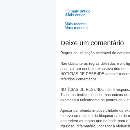
«O mais antigo
‹Mais antiga
Mais recente›
Mais recente»
Deixe um comentário
Regras de utilização aceitável do notici
Não obstante as regras definidas e a d
possível um controlo exaustivo dos comen
NOTÍCIAS DE RESENDE garantir a correçã
referidos comentários.
NOTÍCIAS DE RESENDE não é responsável 
Todos os textos inseridos nas caixas de
expressam unicamente os pontos de vista
Apesar da referida impossibilidade de 
reserva-se o direito de bloquear e/ou de
contrariem as regras que defende para o
injurioso, difamatório, incitador à violênc