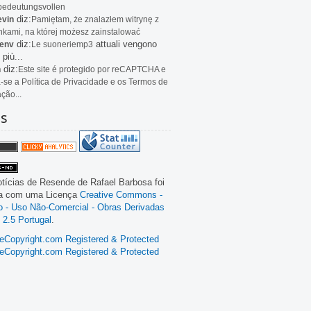
bedeutungsvollen
diz:
evin
Pamiętam, że znalazłem witrynę z
kami, na której możesz zainstalować
diz:
attuali vengono
env
Le
suoneriemp3
 più...
diz:
n
Este site é protegido por reCAPTCHA e
a-se a Política de Privacidade e os Termos de
ação...
as
tícias de Resende
de
Rafael Barbosa
foi
da com uma Licença
Creative Commons -
ão - Uso Não-Comercial - Obras Derivadas
 2.5 Portugal
.