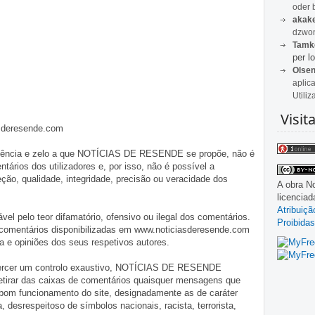
oder 
akak
dzwon
Tamk
per lo
Olse
aplic
Utiliz
Visit
asderesende.com
iligência e zelo a que NOTÍCIAS DE RESENDE se propõe, não é
tários dos utilizadores e, por isso, não é possível a
o, qualidade, integridade, precisão ou veracidade dos
A obra
No
licencia
Atribuiç
pelo teor difamatório, ofensivo ou ilegal dos comentários.
Proibidas
 comentários disponibilizadas em www.noticiasderesende.com
 e opiniões dos seus respetivos autores.
exercer um controlo exaustivo, NOTÍCIAS DE RESENDE
 retirar das caixas de comentários quaisquer mensagens que
 bom funcionamento do site, designadamente as de caráter
ia, desrespeitoso de símbolos nacionais, racista, terrorista,