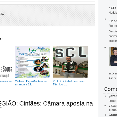
o CIR
a..!
Notícia
Cidad
Rese
Desde 
habita
 :
prepon
estive
Associ
aturas ao
Cinfães: ExpoMontemuro
Prof. Rui Rebelo é o novo
arranca a 12...
Técnico d...
Come
yaza
snapt
EGIÃO: Cinfães: Câmara aposta na
yaza
"
Tutu
Graur