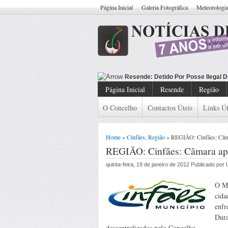
Página Inicial
Galeria Fotográfica
Meteorologi
Resende: Detido C
Página Inicial
Resende
Região
O Concelho
Contactos Úteis
Links Út
Home
»
Cinfães
,
Região
» REGIÃO: Cinfães: Câma
REGIÃO: Cinfães: Câmara apo
quinta-feira, 19 de janeiro de 2012 Publicado po
O Mu
cida
enfr
Dura
descentralizados pelo Concelho.