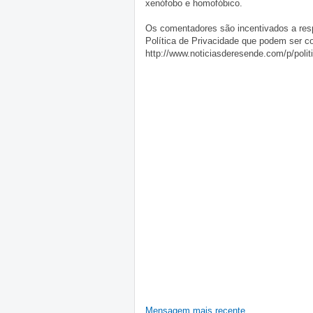
xenófobo e homofóbico.
Os comentadores são incentivados a resp
Política de Privacidade que podem ser c
http://www.noticiasderesende.com/p/polit
Mensagem mais recente