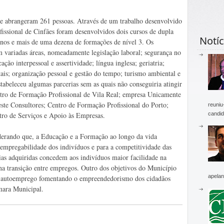
e abrangeram 261 pessoas. Através de um trabalho desenvolvido
fissional de Cinfães foram desenvolvidos dois cursos de dupla
Notíc
 anos e mais de uma dezena de formações de nível 3. Os
 variadas áreas, nomeadamente legislação laboral; segurança no
ção interpessoal e assertividade; língua inglesa; geriatria;
is; organização pessoal e gestão do tempo; turismo ambiental e
estabeleceu algumas parcerias sem as quais não conseguiria atingir
ntro de Formação Profissional de Vila Real; empresa Unicamente
te Consultores; Centro de Formação Profissional do Porto;
reuniu
candid
tro de Serviços e Apoio às Empresas.
derando que, a Educação e a Formação ao longo da vida
 empregabilidade dos indivíduos e para a competitividade das
as adquiridas concedem aos indivíduos maior facilidade na
 transição entre empregos. Outro dos objetivos do Município
apelan
 do autoemprego fomentando o empreendedorismo dos cidadãos
mara Municipal.