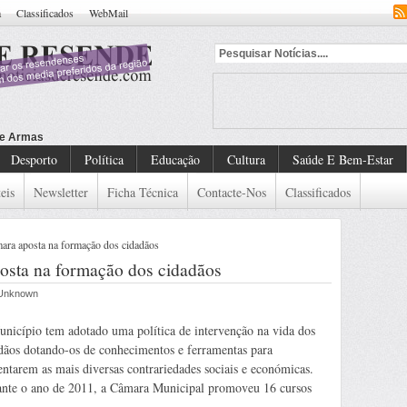
a
Classificados
WebMail
Desporto
Política
Educação
Cultura
Saúde E Bem-Estar
eis
Newsletter
Ficha Técnica
Contacte-Nos
Classificados
ra aposta na formação dos cidadãos
sta na formação dos cidadãos
r Unknown
nicípio tem adotado uma política de intervenção na vida dos
dãos dotando-os de conhecimentos e ferramentas para
entarem as mais diversas contrariedades sociais e económicas.
nte o ano de 2011, a Câmara Municipal promoveu 16 cursos