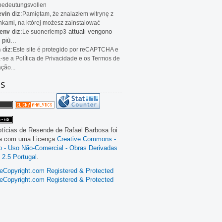
bedeutungsvollen
diz:
evin
Pamiętam, że znalazłem witrynę z
kami, na której możesz zainstalować
diz:
attuali vengono
env
Le
suoneriemp3
 più...
diz:
n
Este site é protegido por reCAPTCHA e
a-se a Política de Privacidade e os Termos de
ação...
as
tícias de Resende
de
Rafael Barbosa
foi
da com uma Licença
Creative Commons -
ão - Uso Não-Comercial - Obras Derivadas
 2.5 Portugal
.