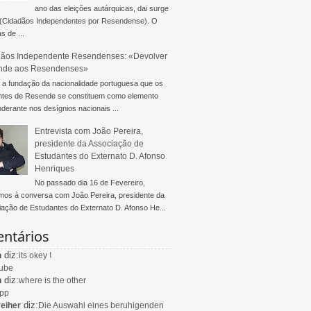
ano das eleições autárquicas, dai surge
 (Cidadãos Independentes por Resendense). O
s de ...
ãos Independente Resendenses: «Devolver
nde aos Resendenses»
a fundação da nacionalidade portuguesa que os
ntes de Resende se constituem como elemento
derante nos desígnios nacionais ...
Entrevista com João Pereira,
presidente da Associação de
Estudantes do Externato D. Afonso
Henriques
No passado dia 16 de Fevereiro,
mos à conversa com João Pereira, presidente da
ação de Estudantes do Externato D. Afonso He...
ntários
diz:
n
its okey !
ube
diz:
n
where is the other
app
diz:
eiher
Die Auswahl eines beruhigenden