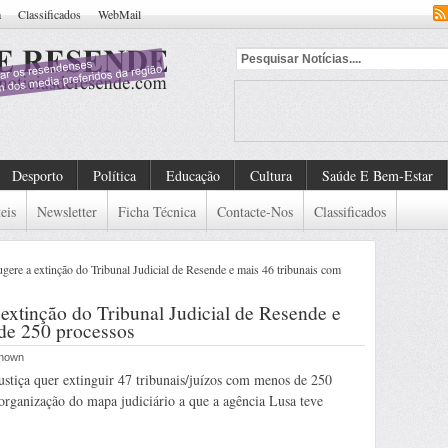
a
Classificados
WebMail
d
Desporto
Política
Educação
Cultura
Saúde E Bem-Estar
eis
Newsletter
Ficha Técnica
Contacte-Nos
Classificados
ugere a extinção do Tribunal Judicial de Resende e mais 46 tribunais com
 extinção do Tribunal Judicial de Resende e
de 250 processos
known
Justiça quer extinguir 47 tribunais/juízos com menos de 250
organização do mapa judiciário a que a agência Lusa teve