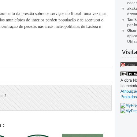
oder 
akak
umento da pressão sobre os serviços do litoral, uma vez que,
dzwon
os municípios do interior perdeu população e se acentuou o
Tamk
per lo
ncentração de pessoas nas áreas metropolitanas de Lisboa e
Olse
aplic
Utiliz
Visit
A obra
No
licencia
Atribuiç
a..!
Proibidas
 :