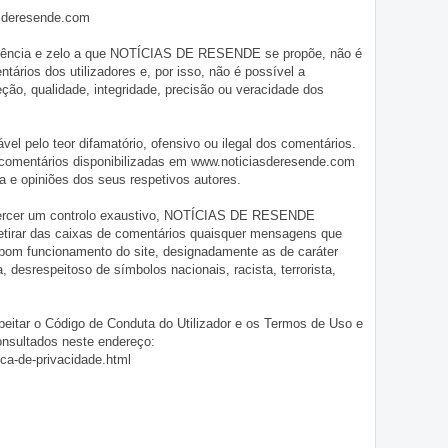
asderesende.com
iligência e zelo a que NOTÍCIAS DE RESENDE se propõe, não é
tários dos utilizadores e, por isso, não é possível a
o, qualidade, integridade, precisão ou veracidade dos
pelo teor difamatório, ofensivo ou ilegal dos comentários.
 comentários disponibilizadas em www.noticiasderesende.com
 e opiniões dos seus respetivos autores.
exercer um controlo exaustivo, NOTÍCIAS DE RESENDE
 retirar das caixas de comentários quaisquer mensagens que
 bom funcionamento do site, designadamente as de caráter
ia, desrespeitoso de símbolos nacionais, racista, terrorista,
eitar o Código de Conduta do Utilizador e os Termos de Uso e
onsultados neste endereço:
ica-de-privacidade.html