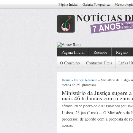
Página Inicial
Galeria Fotográfica
Meteorologi
Resende: Detido Cidadão Com Man
Página Inicial
Resende
Região
O Concelho
Contactos Úteis
Links Út
Home
»
Justiça
,
Resende
» Ministério da Justiça s
menos de 250 processos
Ministério da Justiça sugere a
mais 46 tribunais com menos 
sábado, 28 de janeiro de 2012 Publicado por Un
Lisboa, 28 jan (Lusa) -- O Ministério da 
processos, de acordo com a proposta de re
acesso.