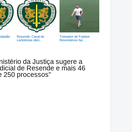
cidadão
Resende: Casal de
Treinador de Futebol
carteiristas iden...
Resendense faz...
istério da Justiça sugere a
udicial de Resende e mais 46
e 250 processos"