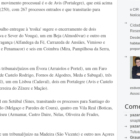
 movimento processual é o de Avis (Portalegre), que está acima
(250), com 267 processos entrados e que transitarão para
o CIR
Notícia
Cidad
alho entregue à 'troika' sugere o encerramento de dois
Rese
aiva e Sever do Vouga), um em Beja (Almodôvar) e outro em
Desde 
ragança (Alfandega da Fé, Carrazeda de Ansiães, Vimioso e
habita
s e Penamacor) e seis em Coimbra (Mira, Pampilhosa da Serra,
prepon
 tribunais/juízos em Évora (Arraiolos e Portel), um em Faro
de Castelo Rodrigo, Fornos de Algodres, Meda e Sabugal), três
l), um em Lisboa (Cadaval), dois em Portalegre (Avis e Castelo
erreira do Zêzere e Mação).
estive
Associ
l em Setúbal (Sines, transitando os processos para Santiago do
Come
lo (Melgaço e Paredes de Coura), quatro em Vila Real (Boticas,
iseu (Armamar, Castro Daire, Nelas, Oliveira de Frades,
yaza
snapt
yaza
Tutu
e um tribunal/juízo na Madeira (São Vicente) e outro nos Açores
Graur