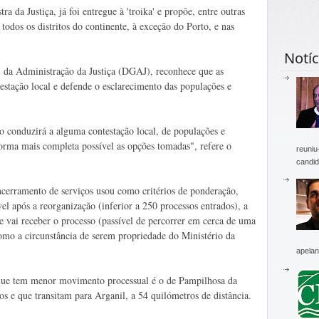
 da Justiça, já foi entregue à 'troika' e propõe, entre outras
todos os distritos do continente, à exceção do Porto, e nas
Notíc
l da Administração da Justiça (DGAJ), reconhece que as
stação local e defende o esclarecimento das populações e
ão conduzirá a alguma contestação local, de populações e
forma mais completa possível as opções tomadas", refere o
reuniu
candid
cerramento de serviços usou como critérios de ponderação,
el após a reorganização (inferior a 250 processos entrados), a
que vai receber o processo (passível de percorrer em cerca de uma
como a circunstância de serem propriedade do Ministério da
apelan
o que tem menor movimento processual é o de Pampilhosa da
s e que transitam para Arganil, a 54 quilómetros de distância.