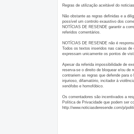
Regras de utilização aceitável do notici
Não obstante as regras definidas e a d
possível um controlo exaustivo dos comen
NOTÍCIAS DE RESENDE garantir a correçã
referidos comentários.
NOTÍCIAS DE RESENDE não é responsável 
Todos os textos inseridos nas caixas de
expressam unicamente os pontos de vista
Apesar da referida impossibilidade de 
reserva-se o direito de bloquear e/ou de
contrariem as regras que defende para o
injurioso, difamatório, incitador à violênc
xenófobo e homofóbico.
Os comentadores são incentivados a resp
Política de Privacidade que podem ser c
http://www.noticiasderesende.com/p/polit