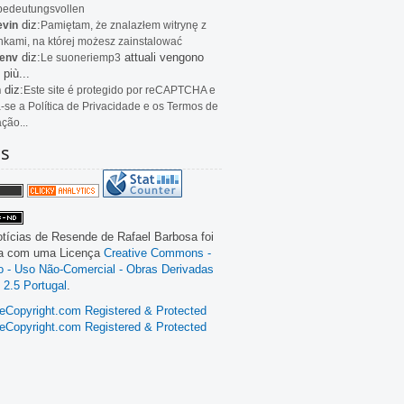
bedeutungsvollen
diz:
evin
Pamiętam, że znalazłem witrynę z
kami, na której możesz zainstalować
diz:
attuali vengono
env
Le
suoneriemp3
 più...
diz:
n
Este site é protegido por reCAPTCHA e
a-se a Política de Privacidade e os Termos de
ação...
as
tícias de Resende
de
Rafael Barbosa
foi
da com uma Licença
Creative Commons -
ão - Uso Não-Comercial - Obras Derivadas
 2.5 Portugal
.