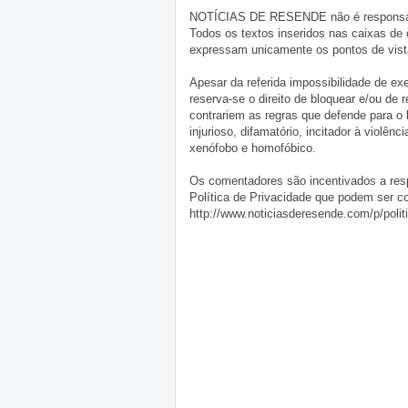
NOTÍCIAS DE RESENDE não é responsável 
Todos os textos inseridos nas caixas de
expressam unicamente os pontos de vista
Apesar da referida impossibilidade de 
reserva-se o direito de bloquear e/ou de
contrariem as regras que defende para o
injurioso, difamatório, incitador à violênc
xenófobo e homofóbico.
Os comentadores são incentivados a resp
Política de Privacidade que podem ser c
http://www.noticiasderesende.com/p/polit