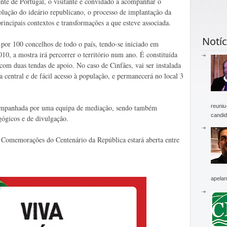
cente de Portugal, o visitante é convidado a acompanhar o
olução do ideário republicano, o processo de implantação da
rincipais contextos e transformações a que esteve associada.
Notíc
 por 100 concelhos de todo o país, tendo-se iniciado em
10, a mostra irá percorrer o território num ano. É constituída
m duas tendas de apoio. No caso de Cinfães, vai ser instalada
entral e de fácil acesso à população, e permanecerá no local 3
reuniu
ompanhada por uma equipa de mediação, sendo também
candid
gógicos e de divulgação.
s Comemorações do Centenário da República estará aberta entre
apelan