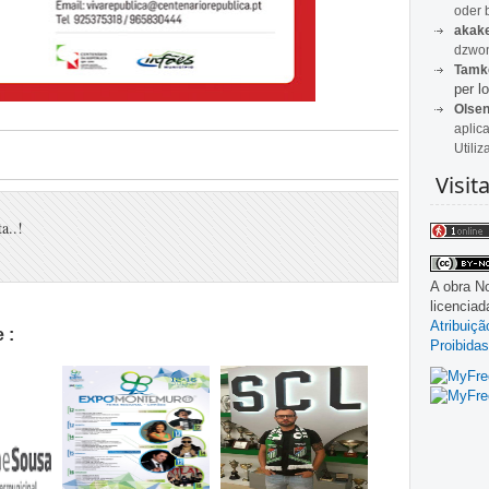
oder 
akak
dzwon
Tamk
per lo
Olse
aplic
Utiliz
Visit
a..!
A obra
No
licencia
Atribuiç
 :
Proibidas