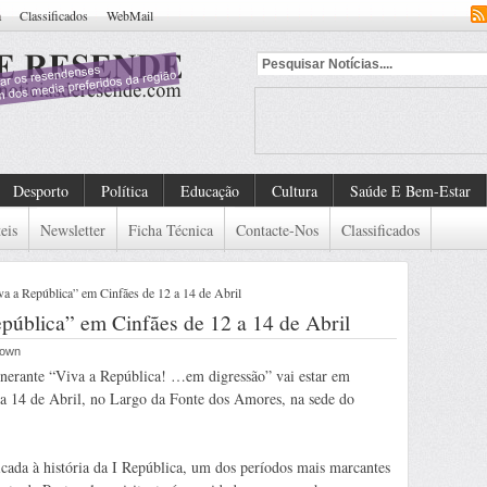
a
Classificados
WebMail
Desporto
Política
Educação
Cultura
Saúde E Bem-Estar
eis
Newsletter
Ficha Técnica
Contacte-Nos
Classificados
 a República” em Cinfães de 12 a 14 de Abril
ública” em Cinfães de 12 a 14 de Abril
nown
inerante “Viva a República! …em digressão” vai estar em
 a 14 de Abril, no Largo da Fonte dos Amores, na sede do
cada à história da I República, um dos períodos mais marcantes