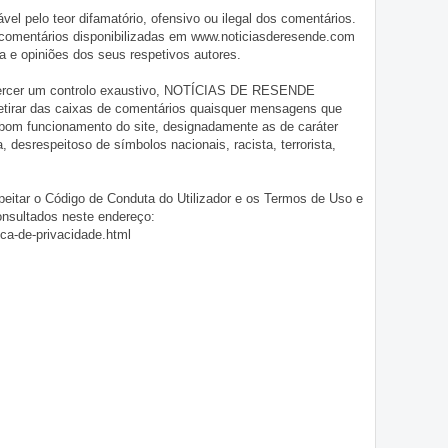
pelo teor difamatório, ofensivo ou ilegal dos comentários.
 comentários disponibilizadas em www.noticiasderesende.com
 e opiniões dos seus respetivos autores.
exercer um controlo exaustivo, NOTÍCIAS DE RESENDE
 retirar das caixas de comentários quaisquer mensagens que
 bom funcionamento do site, designadamente as de caráter
ia, desrespeitoso de símbolos nacionais, racista, terrorista,
eitar o Código de Conduta do Utilizador e os Termos de Uso e
onsultados neste endereço:
ica-de-privacidade.html