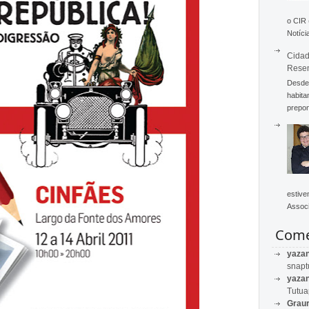
o CIR
Notícia
Cidad
Rese
Desde 
habita
prepon
estive
Associ
Come
yaza
snapt
yaza
Tutu
Graur