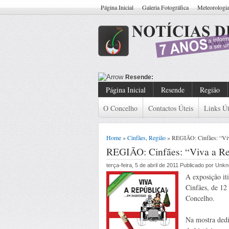
Página Inicial
Galeria Fotográfica
Meteorologi
Resende: Detido Cidadão Com M
Página Inicial
Resende
Região
O Concelho
Contactos Úteis
Links Út
Home
»
Cinfães
,
Região
» REGIÃO: Cinfães: “Viva
REGIÃO: Cinfães: “Viva a Rep
terça-feira, 5 de abril de 2011 Publicado por Unk
A exposição it
Cinfães, de 12
Concelho.
Na mostra dedi