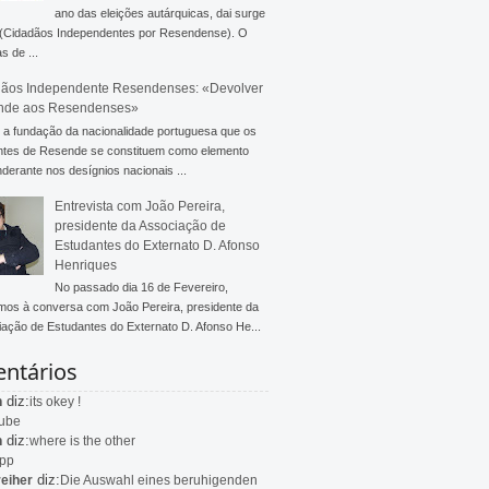
ano das eleições autárquicas, dai surge
 (Cidadãos Independentes por Resendense). O
s de ...
ãos Independente Resendenses: «Devolver
nde aos Resendenses»
a fundação da nacionalidade portuguesa que os
ntes de Resende se constituem como elemento
derante nos desígnios nacionais ...
Entrevista com João Pereira,
presidente da Associação de
Estudantes do Externato D. Afonso
Henriques
No passado dia 16 de Fevereiro,
mos à conversa com João Pereira, presidente da
ação de Estudantes do Externato D. Afonso He...
ntários
diz:
n
its okey !
ube
diz:
n
where is the other
app
diz:
eiher
Die Auswahl eines beruhigenden