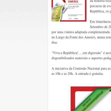
da história re
percurso de ev
República, os p
Em itinerância
Setembro de 20
por uma viatura adaptada complementada co
no Largo da Fonte dos Amores, numa zona c
dias.
“Viva a República! …em digressão” é ac
disponibilizados materiais e suportes peda
A iniciativa da Comissão Nacional para a
as 10h e as 20h. A entrada é gratuita.