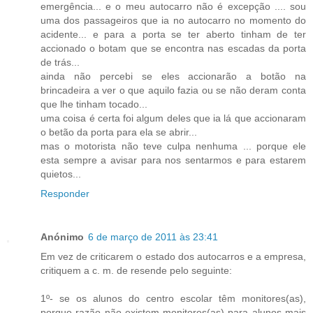
emergência... e o meu autocarro não é excepção .... sou
uma dos passageiros que ia no autocarro no momento do
acidente... e para a porta se ter aberto tinham de ter
accionado o botam que se encontra nas escadas da porta
de trás...
ainda não percebi se eles accionarão a botão na
brincadeira a ver o que aquilo fazia ou se não deram conta
que lhe tinham tocado...
uma coisa é certa foi algum deles que ia lá que accionaram
o betão da porta para ela se abrir...
mas o motorista não teve culpa nenhuma ... porque ele
esta sempre a avisar para nos sentarmos e para estarem
quietos...
Responder
Anónimo
6 de março de 2011 às 23:41
Em vez de criticarem o estado dos autocarros e a empresa,
critiquem a c. m. de resende pelo seguinte:
1º- se os alunos do centro escolar têm monitores(as),
porque razão não existem monitores(as) para alunos mais