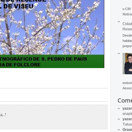
o CIR
Notícia
Cidad
Rese
Desde 
habita
prepon
estive
Associ
Come
yaza
a..!
snapt
yaza
Tutu
Graur