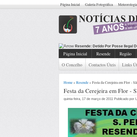
Página Inicial
Galeria Fotográfica
Meteorologi
Resende: Detido Cidad
Página Inicial
Resende
Região
O Concelho
Contactos Úteis
Links Út
Home
»
Resende
» Festa da Cerejeira em Flor -
Festa da Cerejeira em Flor 
quinta-feira, 17 de março de 2011 Publicado por