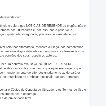
asderesende.com
iligência e zelo a que NOTÍCIAS DE RESENDE se propõe, não é
tários dos utilizadores e, por isso, não é possível a
o, qualidade, integridade, precisão ou veracidade dos
pelo teor difamatório, ofensivo ou ilegal dos comentários.
 comentários disponibilizadas em www.noticiasderesende.com
 e opiniões dos seus respetivos autores.
exercer um controlo exaustivo, NOTÍCIAS DE RESENDE
 retirar das caixas de comentários quaisquer mensagens que
 bom funcionamento do site, designadamente as de caráter
ia, desrespeitoso de símbolos nacionais, racista, terrorista,
eitar o Código de Conduta do Utilizador e os Termos de Uso e
onsultados neste endereço:
ica-de-privacidade.html