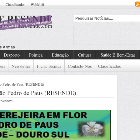
a
Classificados
WebMail
Desporto
Política
Educação
Cultura
Saúde E Bem-Estar
eis
Newsletter
Ficha Técnica
Contacte-Nos
Classificados
 São Pedro de Paus (RESENDE)
- São Pedro de Paus (RESENDE)
 Unknown