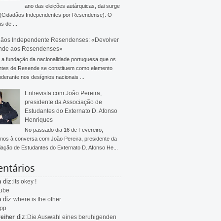
ano das eleições autárquicas, dai surge
 (Cidadãos Independentes por Resendense). O
s de ...
ãos Independente Resendenses: «Devolver
nde aos Resendenses»
a fundação da nacionalidade portuguesa que os
ntes de Resende se constituem como elemento
derante nos desígnios nacionais ...
Entrevista com João Pereira,
presidente da Associação de
Estudantes do Externato D. Afonso
Henriques
No passado dia 16 de Fevereiro,
mos à conversa com João Pereira, presidente da
ação de Estudantes do Externato D. Afonso He...
ntários
diz:
n
its okey !
ube
diz:
n
where is the other
app
diz:
eiher
Die Auswahl eines beruhigenden