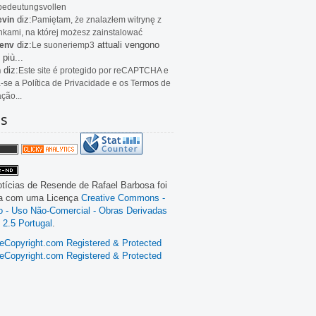
bedeutungsvollen
diz:
evin
Pamiętam, że znalazłem witrynę z
kami, na której możesz zainstalować
diz:
attuali vengono
env
Le
suoneriemp3
 più...
diz:
n
Este site é protegido por reCAPTCHA e
a-se a Política de Privacidade e os Termos de
ação...
as
tícias de Resende
de
Rafael Barbosa
foi
da com uma Licença
Creative Commons -
ão - Uso Não-Comercial - Obras Derivadas
 2.5 Portugal
.