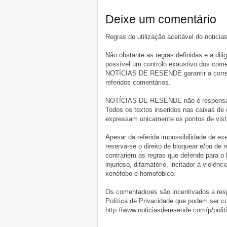
Deixe um comentário
Regras de utilização aceitável do notici
Não obstante as regras definidas e a d
possível um controlo exaustivo dos comen
NOTÍCIAS DE RESENDE garantir a correçã
referidos comentários.
NOTÍCIAS DE RESENDE não é responsável 
Todos os textos inseridos nas caixas de
expressam unicamente os pontos de vista
Apesar da referida impossibilidade de 
reserva-se o direito de bloquear e/ou de
contrariem as regras que defende para o
injurioso, difamatório, incitador à violênc
xenófobo e homofóbico.
Os comentadores são incentivados a resp
Política de Privacidade que podem ser c
http://www.noticiasderesende.com/p/polit