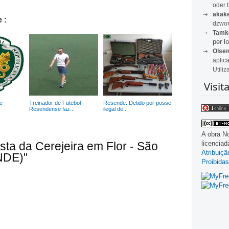
oder 
akak
 :
dzwon
Tamk
per lo
Olse
aplic
Utiliz
Visit
e
Treinador de Futebol
Resende: Detido por posse
Resendense faz...
ilegal de...
A obra
No
sta da Cerejeira em Flor - São
licencia
Atribuiç
NDE)"
Proibidas