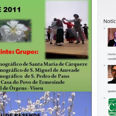
Notíc
reuniu
candid
apelan