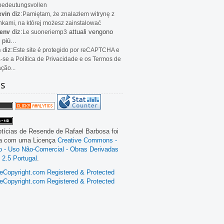
bedeutungsvollen
diz:
evin
Pamiętam, że znalazłem witrynę z
kami, na której możesz zainstalować
diz:
attuali vengono
env
Le
suoneriemp3
 più...
diz:
n
Este site é protegido por reCAPTCHA e
a-se a Política de Privacidade e os Termos de
ação...
as
tícias de Resende
de
Rafael Barbosa
foi
da com uma Licença
Creative Commons -
ão - Uso Não-Comercial - Obras Derivadas
 2.5 Portugal
.