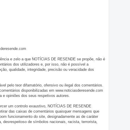
asderesende.com
iligência e zelo a que NOTÍCIAS DE RESENDE se propõe, não é
tários dos utilizadores e, por isso, não é possível a
o, qualidade, integridade, precisão ou veracidade dos
pelo teor difamatório, ofensivo ou ilegal dos comentários.
 comentários disponibilizadas em www.noticiasderesende.com
 e opiniões dos seus respetivos autores.
exercer um controlo exaustivo, NOTÍCIAS DE RESENDE
 retirar das caixas de comentários quaisquer mensagens que
 bom funcionamento do site, designadamente as de caráter
ia, desrespeitoso de símbolos nacionais, racista, terrorista,