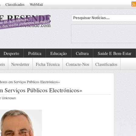
a
Classificados
WebMail
Desporto
Política
Educação
Cultura
Saúde E Bem-Estar
eis
Newsletter
Ficha Técnica
Contacte-Nos
Classificados
hores em Serviços Públicos Electrónicos»
m Serviços Públicos Electrónicos»
por Unknown