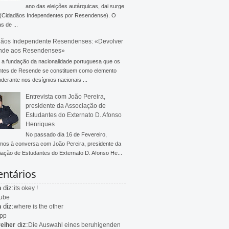
ano das eleições autárquicas, dai surge
 (Cidadãos Independentes por Resendense). O
s de ...
ãos Independente Resendenses: «Devolver
nde aos Resendenses»
a fundação da nacionalidade portuguesa que os
ntes de Resende se constituem como elemento
derante nos desígnios nacionais ...
Entrevista com João Pereira,
presidente da Associação de
Estudantes do Externato D. Afonso
Henriques
No passado dia 16 de Fevereiro,
mos à conversa com João Pereira, presidente da
ação de Estudantes do Externato D. Afonso He...
ntários
diz:
n
its okey !
ube
diz:
n
where is the other
app
diz:
eiher
Die Auswahl eines beruhigenden