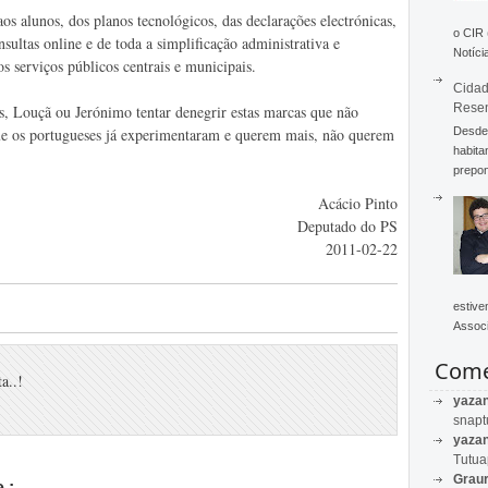
s alunos, dos planos tecnológicos, das declarações electrónicas,
o CIR
sultas online e de toda a simplificação administrativa e
Notícia
os serviços públicos centrais e municipais.
Cidad
Rese
, Louçã ou Jerónimo tentar denegrir estas marcas que não
Desde 
que os portugueses já experimentaram e querem mais, não querem
habita
prepon
Acácio Pinto
Deputado do PS
2011-02-22
estive
Associ
Come
a..!
yaza
snapt
yaza
Tutu
Graur
 :