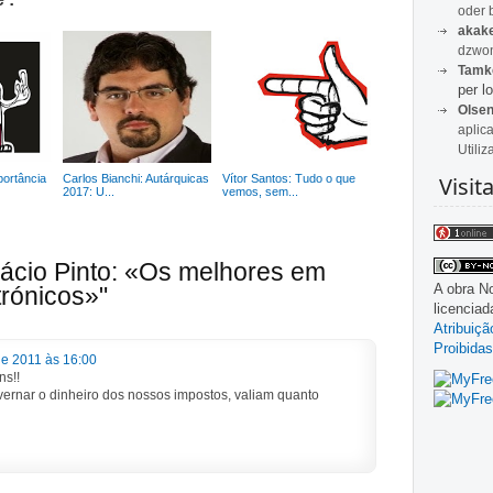
oder 
akak
dzwon
Tamk
per lo
Olse
aplic
Utiliz
Visit
portância
Carlos Bianchi: Autárquicas
Vítor Santos: Tudo o que
2017: U...
vemos, sem...
cácio Pinto: «Os melhores em
A obra
No
trónicos»"
licencia
Atribuiç
Proibidas
de 2011 às 16:00
s!!
ernar o dinheiro dos nossos impostos, valiam quanto