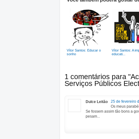
Vítor Santos: Educar o
Vítor Santos: A im
sonho
educati...
1 comentários para "A
Serviços Públicos Elec
25 de fevereiro 
Dulce Leitão
Os meus parabén
Se fossem assim tão bons a gov
pesam...