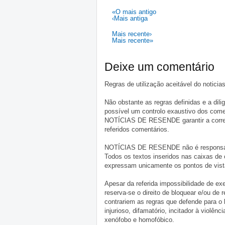
«O mais antigo
‹Mais antiga
Mais recente›
Mais recente»
Deixe um comentário
Regras de utilização aceitável do notici
Não obstante as regras definidas e a d
possível um controlo exaustivo dos comen
NOTÍCIAS DE RESENDE garantir a correçã
referidos comentários.
NOTÍCIAS DE RESENDE não é responsável 
Todos os textos inseridos nas caixas de
expressam unicamente os pontos de vista
Apesar da referida impossibilidade de 
reserva-se o direito de bloquear e/ou de
contrariem as regras que defende para o
injurioso, difamatório, incitador à violênc
xenófobo e homofóbico.