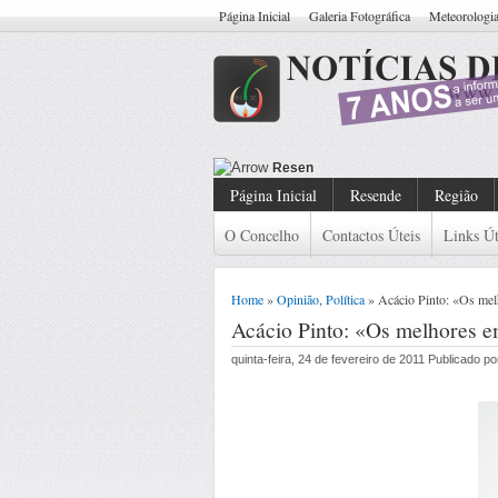
Página Inicial
Galeria Fotográfica
Meteorologi
Resende: Detido Cidadão Com Man
Página Inicial
Resende
Região
O Concelho
Contactos Úteis
Links Út
Home
»
Opinião
,
Política
» Acácio Pinto: «Os mel
Acácio Pinto: «Os melhores e
quinta-feira, 24 de fevereiro de 2011 Publicado 