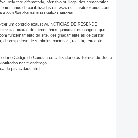
pelo teor difamatório, ofensivo ou ilegal dos comentários.
 comentários disponibilizadas em www.noticiasderesende.com
 e opiniões dos seus respetivos autores.
exercer um controlo exaustivo, NOTÍCIAS DE RESENDE
 retirar das caixas de comentários quaisquer mensagens que
 bom funcionamento do site, designadamente as de caráter
ia, desrespeitoso de símbolos nacionais, racista, terrorista,
eitar o Código de Conduta do Utilizador e os Termos de Uso e
onsultados neste endereço:
ica-de-privacidade.html