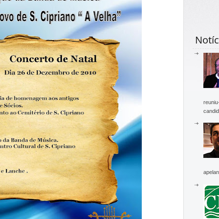
Notíc
reuniu
candid
apelan