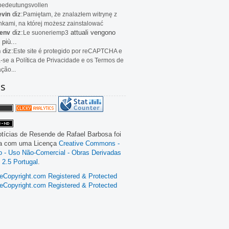
bedeutungsvollen
diz:
evin
Pamiętam, że znalazłem witrynę z
kami, na której możesz zainstalować
diz:
attuali vengono
env
Le
suoneriemp3
 più...
diz:
n
Este site é protegido por reCAPTCHA e
a-se a Política de Privacidade e os Termos de
ação...
as
tícias de Resende
de
Rafael Barbosa
foi
da com uma Licença
Creative Commons -
ão - Uso Não-Comercial - Obras Derivadas
 2.5 Portugal
.