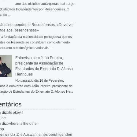
ano das eleições autárquicas, dai surge
 (Cidadãos Independentes por Resendense). O
s de ...
ãos Independente Resendenses: «Devolver
nde aos Resendenses»
a fundação da nacionalidade portuguesa que os
ntes de Resende se constituem como elemento
derante nos desígnios nacionais ...
Entrevista com João Pereira,
presidente da Associação de
Estudantes do Externato D. Afonso
Henriques
No passado dia 16 de Fevereiro,
mos à conversa com João Pereira, presidente da
ação de Estudantes do Externato D. Afonso He...
ntários
diz:
n
its okey !
ube
diz:
n
where is the other
app
diz:
eiher
Die Auswahl eines beruhigenden