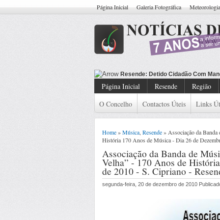
Página Inicial
Galeria Fotográfica
Meteorologi
Resende: Detido Cidadão Com Man
Página Inicial
Resende
Região
O Concelho
Contactos Úteis
Links Út
Home
»
Música
,
Resende
» Associação da Banda 
História 170 Anos de Música - Dia 26 de Dezembr
Associação da Banda de Músi
Velha” - 170 Anos de Históri
de 2010 - S. Cipriano - Resen
segunda-feira, 20 de dezembro de 2010 Publica