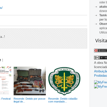
oder 
akak
m/
dzwon
Tamk
per lo
Olse
aplic
Utiliz
a..!
Visit
 :
A obra
No
licencia
Atribuiç
Proibidas
 Festival
Resende: Detido por posse
Resende: Detido cidadão
ilegal de...
com mandado...