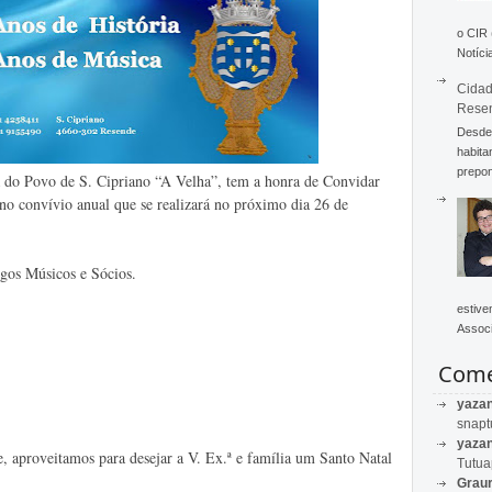
o CIR
Notícia
Cidad
Rese
Desde 
habita
prepon
 do Povo de S. Cipriano “A Velha”, tem a honra de Convidar
r no convívio anual que se realizará no próximo dia 26 de
gos Músicos e Sócios.
estive
Associ
Come
yaza
snapt
yaza
e, aproveitamos para desejar a V. Ex.ª e família um Santo Natal
Tutu
Graur