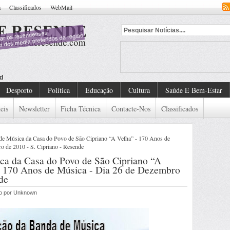
a
Classificados
WebMail
dado De Detenção Europe
Desporto
Política
Educação
Cultura
Saúde E Bem-Estar
eis
Newsletter
Ficha Técnica
Contacte-Nos
Classificados
de Música da Casa do Povo de São Cipriano “A Velha” - 170 Anos de
o de 2010 - S. Cipriano - Resende
ca da Casa do Povo de São Cipriano “A
a 170 Anos de Música - Dia 26 de Dezembro
de
do por Unknown