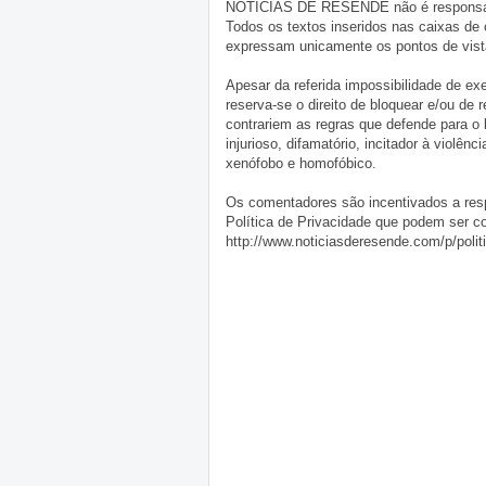
NOTÍCIAS DE RESENDE não é responsável 
Todos os textos inseridos nas caixas de
expressam unicamente os pontos de vista
Apesar da referida impossibilidade de 
reserva-se o direito de bloquear e/ou de
contrariem as regras que defende para o
injurioso, difamatório, incitador à violênc
xenófobo e homofóbico.
Os comentadores são incentivados a resp
Política de Privacidade que podem ser c
http://www.noticiasderesende.com/p/polit