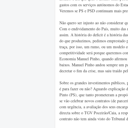
gastos com os serviços autónomos do Esta
Veremos se PS e PSD continuam mais pre
Não quero ser injusto ao não considerar
Com o endividamento do País, muito das r
assim. A história do deficit é a história 
do que produzimos, pedimos emprestado pa
traça, por isso, um rumo, ou um modelo ec
competitividade será porque queremos com
Economia Manuel Pinho, quando afirmou na
baixos. Manuel Pinho andou sempre um pas
decretar o fim da crise, mas saiu traído pe
Sobre os grandes investimentos públicos,
é para fazer ou não? Aguardo explicação
Pinto (PS), que tanto prometeram a propós
se vão celebrar novos contratos (de parce
com urgência, a avaliação dos seus encargo
directa sobre o TGV Poceirão/Caia, a res
contrato não tem ainda visto do Tribunal 