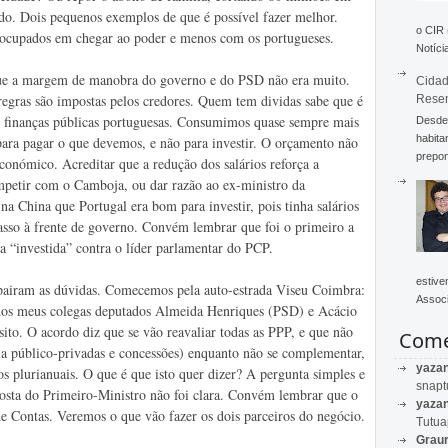
do. Dois pequenos exemplos de que é possível fazer melhor.
o CIR
ocupados em chegar ao poder e menos com os portugueses.
Notícia
 que a margem de manobra do governo e do PSD não era muito.
Cidad
egras são impostas pelos credores. Quem tem dividas sabe que é
Rese
das finanças públicas portuguesas. Consumimos quase sempre mais
Desde 
habita
ra pagar o que devemos, e não para investir. O orçamento não
prepon
onómico. Acreditar que a redução dos salários reforça a
petir com o Camboja, ou dar razão ao ex-ministro da
 China que Portugal era bom para investir, pois tinha salários
so à frente de governo. Convém lembrar que foi o primeiro a
la “investida” contra o líder parlamentar do PCP.
estive
 pairam as dúvidas. Comecemos pela auto-estrada Viseu Coimbra:
Associ
 dos meus colegas deputados Almeida Henriques (PSD) e Acácio
ito. O acordo diz que se vão reavaliar todas as PPP, e que não
Come
ria público-privadas e concessões) enquanto não se complementar,
yaza
s plurianuais. O que é que isto quer dizer? A pergunta simples e
snapt
posta do Primeiro-Ministro não foi clara. Convém lembrar que o
yaza
de Contas. Veremos o que vão fazer os dois parceiros do negócio.
Tutu
Graur