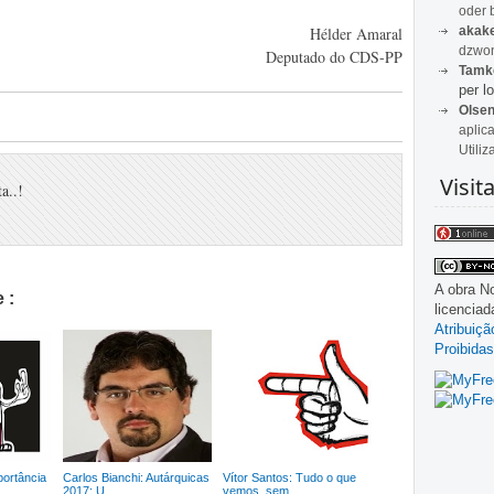
oder 
akak
Hélder Amaral
dzwon
Deputado do CDS-PP
Tamk
per lo
Olse
aplic
Utiliz
Visit
a..!
A obra
No
 :
licencia
Atribuiç
Proibidas
portância
Carlos Bianchi: Autárquicas
Vítor Santos: Tudo o que
2017: U...
vemos, sem...