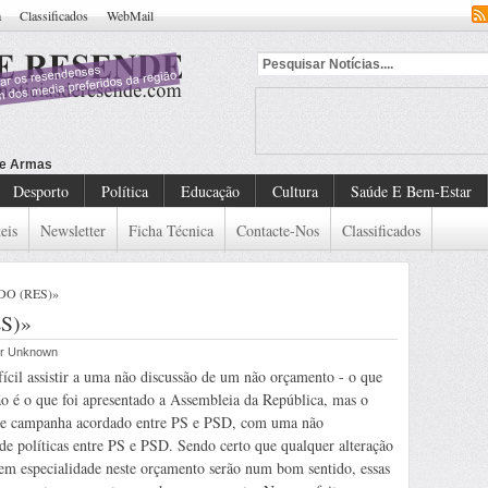
a
Classificados
WebMail
Desporto
Política
Educação
Cultura
Saúde E Bem-Estar
eis
Newsletter
Ficha Técnica
Contacte-Nos
Classificados
EDO (RES)»
ES)»
por Unknown
ícil assistir a uma não discussão de um não orçamento - o que
ão é o que foi apresentado a Assembleia da República, mas o
e campanha acordado entre PS e PSD, com uma não
de políticas entre PS e PSD. Sendo certo que qualquer alteração
 em especialidade neste orçamento serão num bom sentido, essas