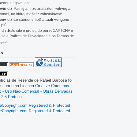
bedeutungsvollen
diz:
evin
Pamiętam, że znalazłem witrynę z
kami, na której możesz zainstalować
diz:
attuali vengono
env
Le
suoneriemp3
 più...
diz:
n
Este site é protegido por reCAPTCHA e
a-se a Política de Privacidade e os Termos de
ação...
as
tícias de Resende
de
Rafael Barbosa
foi
da com uma Licença
Creative Commons -
ão - Uso Não-Comercial - Obras Derivadas
 2.5 Portugal
.