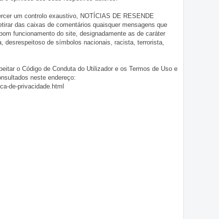
exercer um controlo exaustivo, NOTÍCIAS DE RESENDE
 retirar das caixas de comentários quaisquer mensagens que
 bom funcionamento do site, designadamente as de caráter
ia, desrespeitoso de símbolos nacionais, racista, terrorista,
eitar o Código de Conduta do Utilizador e os Termos de Uso e
onsultados neste endereço:
ica-de-privacidade.html