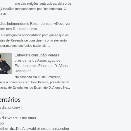
ano das eleições autárquicas, dai surge
 (Cidadãos Independentes por Resendense). O
s de ...
ãos Independente Resendenses: «Devolver
nde aos Resendenses»
a fundação da nacionalidade portuguesa que os
ntes de Resende se constituem como elemento
derante nos desígnios nacionais ...
Entrevista com João Pereira,
presidente da Associação de
Estudantes do Externato D. Afonso
Henriques
No passado dia 16 de Fevereiro,
mos à conversa com João Pereira, presidente da
ação de Estudantes do Externato D. Afonso He...
ntários
diz:
n
its okey !
ube
diz:
n
where is the other
app
diz:
eiher
Die Auswahl eines beruhigenden