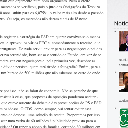
rmam este orçamento num bom orçamento. Nem o efeito
 mercados se verificou, pois o juro das Obrigações do Tesouro
10 anos, subiu para os 6,075%, o valor mais alto desde o passado
ro. Ou seja, os mercados não deram sinais de fé neste
Notíc
 de registar a estratégia do PSD em querer envolver-se o menos
iou, e aprovou os vários PEC`s, nomeadamente o terceiro, que
ortugueses. De nada serviu enviar para as negociações o pai das
perava serenidade, bom senso e sentido de Estado, em vez de se
reuniu
meira vez em negociações e, pela primeira vez, descobre as
candid
 dúvida persiste: quem terá tirado a fotografia? Enfim, para a
nto um buraco de 500 milhões que não sabemos ao certo de onde
vez por isso, não se falou de economia. Não se percebe de que
esistir à crise, que propostas da oposição ponderam aceitar -
apelan
e que esteve ausente do debate e das preocupações do PS e PSD,
te os idosos. O CDS, como sempre, vai tentar evitar essa
mento de despesa, uma solução de receita. Proporemos por isso
scar uma verba de 60 milhões à publicidade prevista para o
icidade? Ou repor o abono de família, cortando 80 milhões em