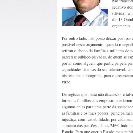
não transfo
sedativo dos
(dívida), a 
dia 13 Outub
orçamento.
Por outro lado, não posso deixar por isso
possível neste orçamento, quando o negoc
retirou o abono de família a milhares de p
parcerias público-privadas, de quem se es
portar como alguém que participa pela pri
capacidades técnicas do seu telemóvel. Uma
história fica a fotografia, para o orçame
virão.
De registar que nesta não discussão, e tal
forma as famílias e as empresas ponderam r
algumas delas para uma parte da sociedad
as famílias e os mais pobres, principalmen
injustiça, com razoabilidade: por cada au
aumento das pensões até aos 246€, indo bu
Estado. Para que quer o Estado mais publ