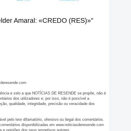
élder Amaral: «CREDO (RES)»"
asderesende.com
iligência e zelo a que NOTÍCIAS DE RESENDE se propõe, não é
tários dos utilizadores e, por isso, não é possível a
o, qualidade, integridade, precisão ou veracidade dos
pelo teor difamatório, ofensivo ou ilegal dos comentários.
 comentários disponibilizadas em www.noticiasderesende.com
 e opiniões dos seus respetivos autores.