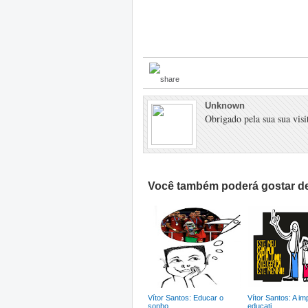
Unknown
Obrigado pela sua sua visit
Você também poderá gostar de
Vítor Santos: Educar o
Vítor Santos: A im
sonho
educati...