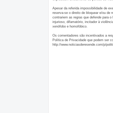
Apesar da referida impossibilidade de 
reserva-se o direito de bloquear e/ou de
contrariem as regras que defende para o
injurioso, difamatório, incitador à violênc
xenófobo e homofóbico.
Os comentadores são incentivados a resp
Política de Privacidade que podem ser c
http://www.noticiasderesende.com/p/polit