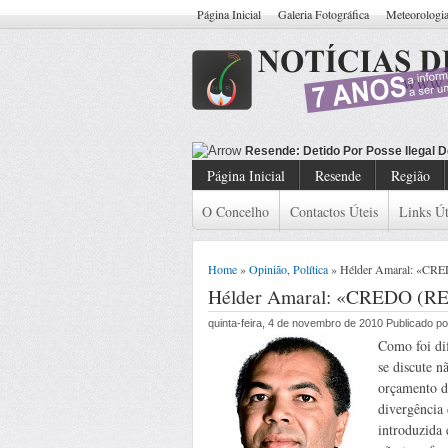
Página Inicial
Galeria Fotográfica
Meteorologi
Resende: Detido Cida
Página Inicial
Resende
Região
O Concelho
Contactos Úteis
Links Út
Home
»
Opinião
,
Política
» Hélder Amaral: «CR
Hélder Amaral: «CREDO (R
quinta-feira, 4 de novembro de 2010 Publicado 
Como foi dif
se discute n
orçamento d
divergência 
introduzida