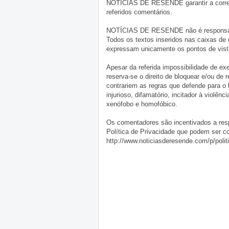
NOTÍCIAS DE RESENDE garantir a correçã
referidos comentários.
NOTÍCIAS DE RESENDE não é responsável 
Todos os textos inseridos nas caixas de
expressam unicamente os pontos de vista
Apesar da referida impossibilidade de 
reserva-se o direito de bloquear e/ou de
contrariem as regras que defende para o
injurioso, difamatório, incitador à violênc
xenófobo e homofóbico.
Os comentadores são incentivados a resp
Política de Privacidade que podem ser c
http://www.noticiasderesende.com/p/polit