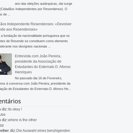
ano das eleições autárquicas, dai surge
 (Cidadãos Independentes por Resendense). O
s de ...
ãos Independente Resendenses: «Devolver
nde aos Resendenses»
a fundação da nacionalidade portuguesa que os
ntes de Resende se constituem como elemento
derante nos desígnios nacionais ...
Entrevista com João Pereira,
presidente da Associação de
Estudantes do Externato D. Afonso
Henriques
No passado dia 16 de Fevereiro,
mos à conversa com João Pereira, presidente da
ação de Estudantes do Externato D. Afonso He...
ntários
diz:
n
its okey !
ube
diz:
n
where is the other
app
diz:
eiher
Die Auswahl eines beruhigenden