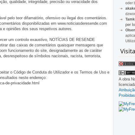
o, qualidade, integridade, precisão ou veracidade dos
oder 
akak
dzwon
pelo teor difamatório, ofensivo ou ilegal dos comentários.
Tamk
 comentários disponibilizadas em www.noticiasderesende.com
per lo
 e opiniões dos seus respetivos autores.
Olse
aplic
exercer um controlo exaustivo, NOTÍCIAS DE RESENDE
Utiliz
 retirar das caixas de comentários quaisquer mensagens que
Visit
 bom funcionamento do site, designadamente as de caráter
ia, desrespeitoso de símbolos nacionais, racista, terrorista,
eitar o Código de Conduta do Utilizador e os Termos de Uso e
onsultados neste endereço:
A obra
No
ica-de-privacidade.html
licencia
Atribuiç
Proibidas