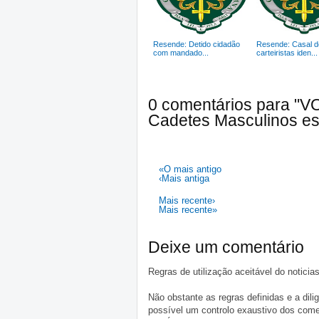
Resende: Detido cidadão
Resende: Casal d
com mandado...
carteiristas iden...
0 comentários para "V
Cadetes Masculinos e
«O mais antigo
‹Mais antiga
Mais recente›
Mais recente»
Deixe um comentário
Regras de utilização aceitável do notici
Não obstante as regras definidas e a d
possível um controlo exaustivo dos comen