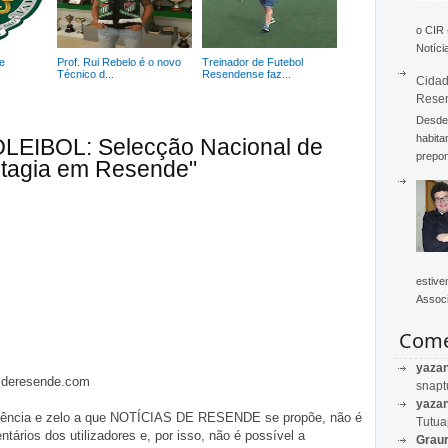
o CIR
Notícia
e
Prof. Rui Rebelo é o novo
Treinador de Futebol
Técnico d...
Resendense faz...
Cidad
Rese
Desde 
habita
OLEIBOL: Selecção Nacional de
prepon
stagia em Resende"
estive
Associ
Come
yaza
asderesende.com
snapt
yaza
iligência e zelo a que NOTÍCIAS DE RESENDE se propõe, não é
Tutu
tários dos utilizadores e, por isso, não é possível a
Graur