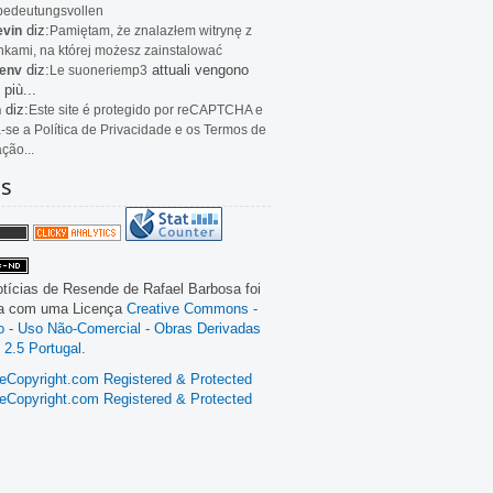
bedeutungsvollen
diz:
evin
Pamiętam, że znalazłem witrynę z
kami, na której możesz zainstalować
diz:
attuali vengono
env
Le
suoneriemp3
 più...
diz:
n
Este site é protegido por reCAPTCHA e
a-se a Política de Privacidade e os Termos de
ação...
as
tícias de Resende
de
Rafael Barbosa
foi
da com uma Licença
Creative Commons -
ão - Uso Não-Comercial - Obras Derivadas
 2.5 Portugal
.