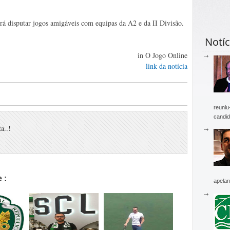
irá disputar jogos amigáveis com equipas da A2 e da II Divisão.
Notíc
in O Jogo Online
link da notícia
reuniu
candid
a..!
 :
apelan