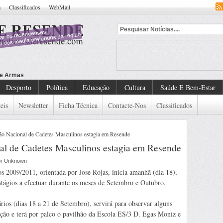
a
Classificados
WebMail
Desporto
Política
Educação
Cultura
Saúde E Bem-Estar
eis
Newsletter
Ficha Técnica
Contacte-Nos
Classificados
 Nacional de Cadetes Masculinos estagia em Resende
 de Cadetes Masculinos estagia em Resende
por Unknown
 2009/2011, orientada por Jose Rojas, inicia amanhã (dia 18),
tágios a efectuar durante os meses de Setembro e Outubro.
ários (dias 18 a 21 de Setembro), servirá para observar alguns
cção e terá por palco o pavilhão da Escola ES/3 D. Egas Moniz e