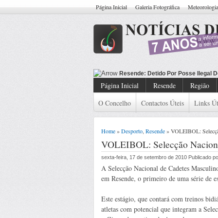
Página Inicial
Galeria Fotográfica
Meteorologi
Resende: De
Página Inicial
Resende
Região
O Concelho
Contactos Úteis
Links Út
Home
»
Desporto
,
Resende
» VOLEIBOL: Selecção
VOLEIBOL: Selecção Nacional
sexta-feira, 17 de setembro de 2010 Publicado 
A Selecção Nacional de Cadetes Masculinos
em Resende, o primeiro de uma série de es
Este estágio, que contará com treinos bidi
atletas com potencial que integram a Sele