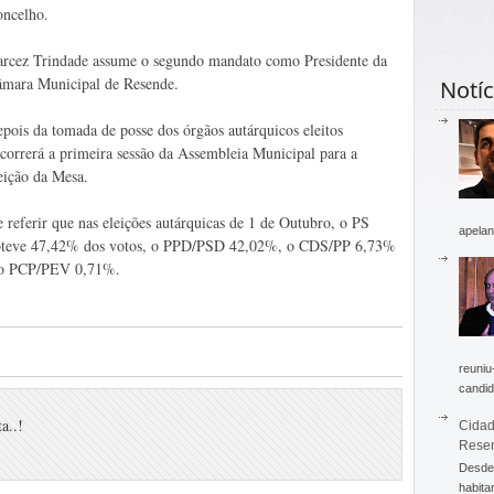
ncelho.
rcez Trindade assume o segundo mandato como Presidente da
mara Municipal de Resende.
Notíc
pois da tomada de posse dos órgãos autárquicos eleitos
correrá a primeira sessão da Assembleia Municipal para a
eição da Mesa.
 referir que nas eleições autárquicas de 1 de Outubro, o PS
apelan
bteve 47,42% dos votos, o PPD/PSD 42,02%, o CDS/PP 6,73%
 o PCP/PEV 0,71%.
reuniu
candid
a..!
Cidad
Rese
Desde 
habita