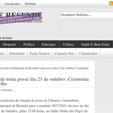
a
Classificados
WebMail
Desporto
Política
Educação
Cultura
Saúde E Bem-Estar
eis
Newsletter
Ficha Técnica
Contacte-Nos
Classificados
Executivo Municipal de Resende toma posse dia 23 de outubro: Cerimónia
de toma posse dia 23 de outubro: Cerimónia
elho
or Unknown
cerimónia de tomada de posse da Câmara e Assembleia
nicipal de Resende para o mandato 2017/2021 decorre no dia
 de Outubro, pelas 15:00 horas, no Salão Nobre dos Paços do