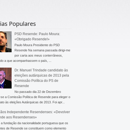
ias Populares
PSD Resende: Paulo Moura:
«Obrigado Resende!»
Paulo Moura Presidente do PSD
Resende Na semana passada dirigi-me
por carta aos meus conterrâneos,
do a que acompanhassem o país, ...
Dr. Manuel Trindade candidato às
eleições autárquicas de 2013 pela
Comissão Política do PS de
Resende
No passado dia 22 de Dezembro
-se a Comissão Política de Resende para eleger o
ato às eleições Autárquicas de 2013. Foi apr...
ãos Independente Resendenses: «Devolver
nde aos Resendenses»
a fundação da nacionalidade portuguesa que os
ntes de Resende se constituem como elemento