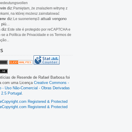
bedeutungsvollen
diz:
evin
Pamiętam, że znalazłem witrynę z
kami, na której możesz zainstalować
diz:
attuali vengono
env
Le
suoneriemp3
 più...
diz:
n
Este site é protegido por reCAPTCHA e
a-se a Política de Privacidade e os Termos de
ação...
as
tícias de Resende
de
Rafael Barbosa
foi
da com uma Licença
Creative Commons -
ão - Uso Não-Comercial - Obras Derivadas
 2.5 Portugal
.