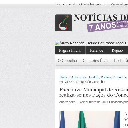
Página Inicial
Galeria Fotográfica
Meteorologi
Resende: Detido
Página Inicial
Resende
Região
O Concelho
Contactos Úteis
Links Út
Home
»
Autárquicas
,
Feature
,
Política
,
Resende
» 
realiza-se nos Paços do Concelho
Executivo Municipal de Resen
realiza-se nos Paços do Conc
quarta-feira, 18 de outubro de 2017 Publicado p
A 
Mu
23