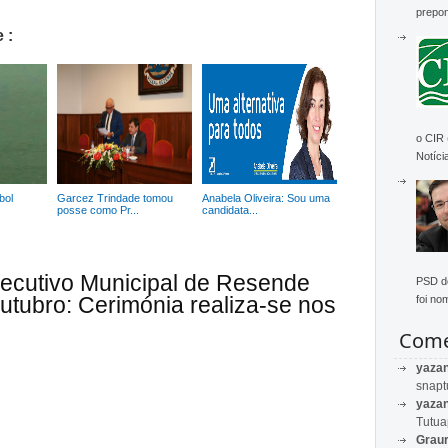
prepon
 :
o CIR
Notícia
bol
Garcez Trindade tomou
Anabela Oliveira: Sou uma
.
posse como Pr...
candidata...
xecutivo Municipal de Resende
PSD de
utubro: Cerimónia realiza-se nos
foi no
Come
yaza
snapt
yaza
Tutu
Graur