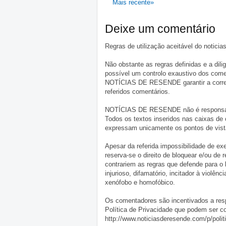
Mais recente»
Deixe um comentário
Regras de utilização aceitável do notici
Não obstante as regras definidas e a d
possível um controlo exaustivo dos comen
NOTÍCIAS DE RESENDE garantir a correçã
referidos comentários.
NOTÍCIAS DE RESENDE não é responsável 
Todos os textos inseridos nas caixas de
expressam unicamente os pontos de vista
Apesar da referida impossibilidade de 
reserva-se o direito de bloquear e/ou de
contrariem as regras que defende para o
injurioso, difamatório, incitador à violênc
xenófobo e homofóbico.
Os comentadores são incentivados a resp
Política de Privacidade que podem ser c
http://www.noticiasderesende.com/p/polit