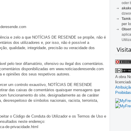
oder 
akak
dzwon
Tamk
per lo
asderesende.com
Olse
aplic
iligência e zelo a que NOTÍCIAS DE RESENDE se propõe, não é
Utiliz
tários dos utilizadores e, por isso, não é possível a
Visit
o, qualidade, integridade, precisão ou veracidade dos
pelo teor difamatório, ofensivo ou ilegal dos comentários.
 comentários disponibilizadas em www.noticiasderesende.com
 e opiniões dos seus respetivos autores.
A obra
No
licencia
exercer um controlo exaustivo, NOTÍCIAS DE RESENDE
Atribuiç
 retirar das caixas de comentários quaisquer mensagens que
Proibidas
 bom funcionamento do site, designadamente as de caráter
ia, desrespeitoso de símbolos nacionais, racista, terrorista,
eitar o Código de Conduta do Utilizador e os Termos de Uso e
onsultados neste endereço:
ica-de-privacidade.html