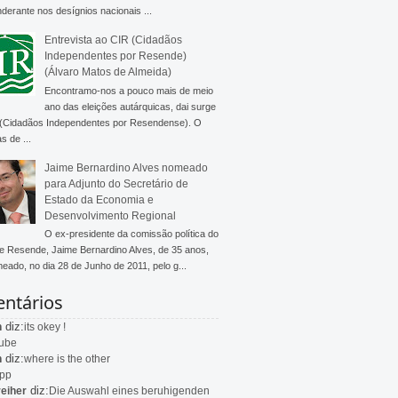
derante nos desígnios nacionais ...
Entrevista ao CIR (Cidadãos
Independentes por Resende)
(Álvaro Matos de Almeida)
Encontramo-nos a pouco mais de meio
ano das eleições autárquicas, dai surge
 (Cidadãos Independentes por Resendense). O
s de ...
Jaime Bernardino Alves nomeado
para Adjunto do Secretário de
Estado da Economia e
Desenvolvimento Regional
O ex-presidente da comissão política do
 Resende, Jaime Bernardino Alves, de 35 anos,
meado, no dia 28 de Junho de 2011, pelo g...
ntários
diz:
n
its okey !
ube
diz:
n
where is the other
app
diz:
eiher
Die Auswahl eines beruhigenden