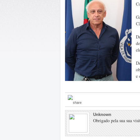
Co
Ga
Câ
De
de
el
De
o
e
Unknown
Obrigado pela sua sua visit