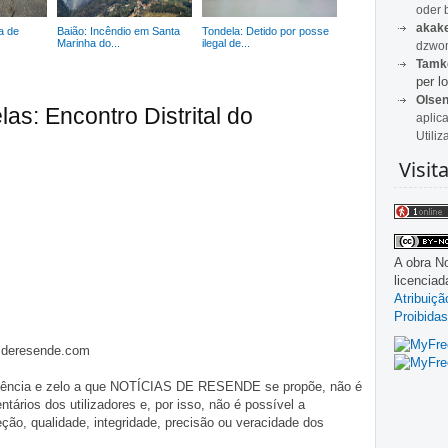
oder 
akak
a de
Baião: Incêndio em Santa
Tondela: Detido por posse
Marinha do...
ilegal de...
dzwon
Tamk
per lo
Olse
as: Encontro Distrital do
aplic
Utiliz
Visit
A obra
No
licencia
Atribuiç
Proibidas
asderesende.com
iligência e zelo a que NOTÍCIAS DE RESENDE se propõe, não é
tários dos utilizadores e, por isso, não é possível a
o, qualidade, integridade, precisão ou veracidade dos