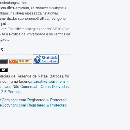
bedeutungsvollen
diz:
evin
Pamiętam, że znalazłem witrynę z
kami, na której możesz zainstalować
diz:
attuali vengono
env
Le
suoneriemp3
 più...
diz:
n
Este site é protegido por reCAPTCHA e
a-se a Política de Privacidade e os Termos de
ação...
as
tícias de Resende
de
Rafael Barbosa
foi
da com uma Licença
Creative Commons -
ão - Uso Não-Comercial - Obras Derivadas
 2.5 Portugal
.