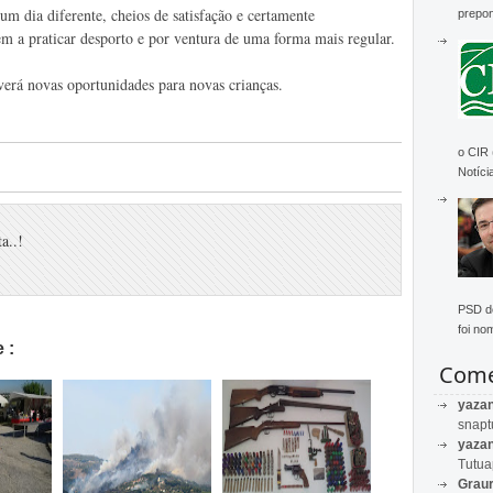
um dia diferente, cheios de satisfação e certamente
prepon
m a praticar desporto e por ventura de uma forma mais regular.
verá novas oportunidades para novas crianças.
o CIR
Notícia
a..!
PSD de
foi no
 :
Come
yaza
snapt
yaza
Tutu
Graur