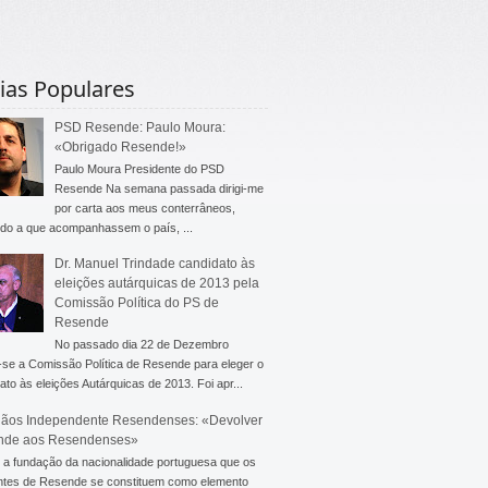
ias Populares
PSD Resende: Paulo Moura:
«Obrigado Resende!»
Paulo Moura Presidente do PSD
Resende Na semana passada dirigi-me
por carta aos meus conterrâneos,
do a que acompanhassem o país, ...
Dr. Manuel Trindade candidato às
eleições autárquicas de 2013 pela
Comissão Política do PS de
Resende
No passado dia 22 de Dezembro
-se a Comissão Política de Resende para eleger o
ato às eleições Autárquicas de 2013. Foi apr...
ãos Independente Resendenses: «Devolver
nde aos Resendenses»
a fundação da nacionalidade portuguesa que os
ntes de Resende se constituem como elemento