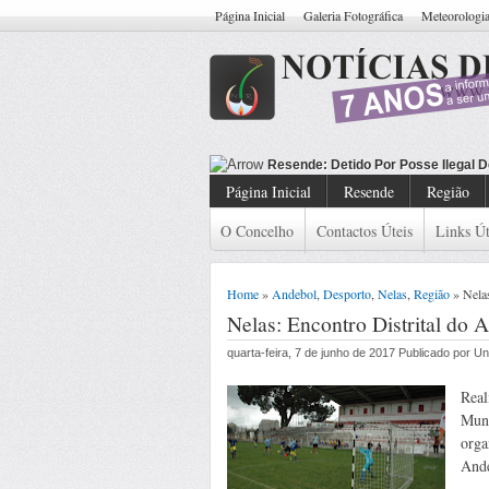
Página Inicial
Galeria Fotográfica
Meteorologi
Resende: Detid
Página Inicial
Resende
Região
O Concelho
Contactos Úteis
Links Út
Home
»
Andebol
,
Desporto
,
Nelas
,
Região
» Nela
Nelas: Encontro Distrital 
quarta-feira, 7 de junho de 2017 Publicado por 
Real
Muni
orga
Ande