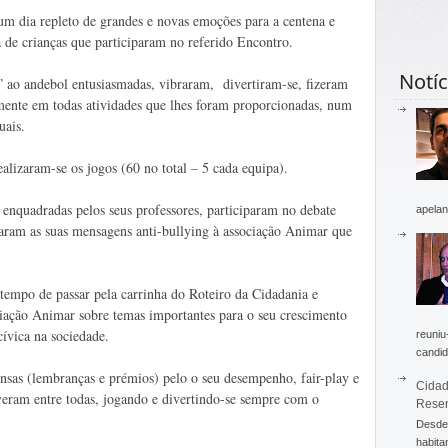
um dia repleto de grandes e novas emoções para a centena e
 de crianças que participaram no referido Encontro.
Notíc
” ao andebol entusiasmadas, vibraram, divertiram-se, fizeram
mente em todas atividades que lhes foram proporcionadas, num
uais.
ealizaram-se os jogos (60 no total – 5 cada equipa).
 enquadradas pelos seus professores, participaram no debate
apelan
xaram as suas mensagens anti-bullying à associação Animar que
 tempo de passar pela carrinha do Roteiro da Cidadania e
iação Animar sobre temas importantes para o seu crescimento
cívica na sociedade.
reuniu
candid
ensas (lembranças e prémios) pelo o seu desempenho, fair-play e
Cidad
ram entre todas, jogando e divertindo-se sempre com o
Rese
Desde 
habita