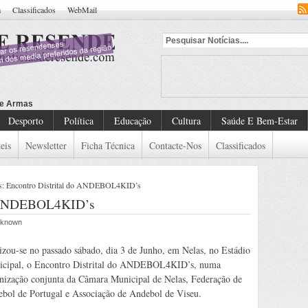
a
Classificados
WebMail
Desporto
Política
Educação
Cultura
Saúde E Bem-Estar
eis
Newsletter
Ficha Técnica
Contacte-Nos
Classificados
s: Encontro Distrital do ANDEBOL4KID’s
do ANDEBOL4KID’s
Unknown
izou-se no passado sábado, dia 3 de Junho, em Nelas, no Estádio
cipal, o Encontro Distrital do ANDEBOL4KID’s, numa
nização conjunta da Câmara Municipal de Nelas, Federação de
bol de Portugal e Associação de Andebol de Viseu.