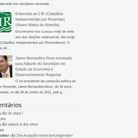
derante nos desígnios nacionais ...
Entrevista ao CIR (Cidadãos
Independentes por Resende)
(Álvaro Matos de Almeida)
Encontramo-nos a pouco mais de meio
ano das eleições autárquicas, dai surge
 (Cidadãos Independentes por Resendense). O
s de ...
Jaime Bernardino Alves nomeado
para Adjunto do Secretário de
Estado da Economia e
Desenvolvimento Regional
O ex-presidente da comissão política do
 Resende, Jaime Bernardino Alves, de 35 anos,
meado, no dia 28 de Junho de 2011, pelo g...
ntários
diz:
n
its okey !
ube
diz:
n
where is the other
app
diz:
eiher
Die Auswahl eines beruhigenden