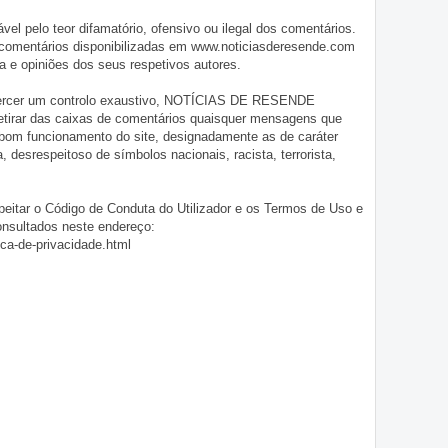
pelo teor difamatório, ofensivo ou ilegal dos comentários.
 comentários disponibilizadas em www.noticiasderesende.com
 e opiniões dos seus respetivos autores.
exercer um controlo exaustivo, NOTÍCIAS DE RESENDE
 retirar das caixas de comentários quaisquer mensagens que
 bom funcionamento do site, designadamente as de caráter
ia, desrespeitoso de símbolos nacionais, racista, terrorista,
eitar o Código de Conduta do Utilizador e os Termos de Uso e
onsultados neste endereço:
ica-de-privacidade.html