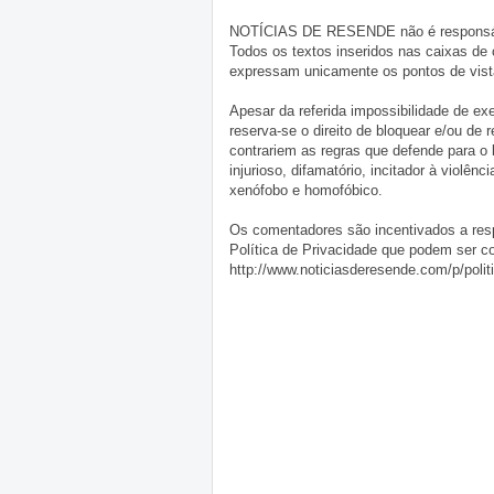
NOTÍCIAS DE RESENDE não é responsável 
Todos os textos inseridos nas caixas de
expressam unicamente os pontos de vista
Apesar da referida impossibilidade de 
reserva-se o direito de bloquear e/ou de
contrariem as regras que defende para o
injurioso, difamatório, incitador à violênc
xenófobo e homofóbico.
Os comentadores são incentivados a resp
Política de Privacidade que podem ser c
http://www.noticiasderesende.com/p/polit