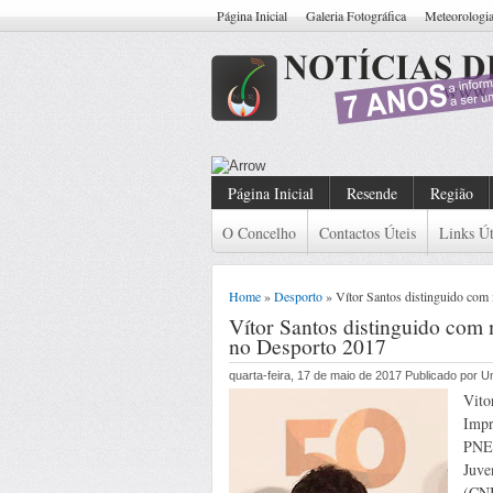
Página Inicial
Galeria Fotográfica
Meteorologi
Resende: Detido Cidadão C
Página Inicial
Resende
Região
O Concelho
Contactos Úteis
Links Út
Home
»
Desporto
» Vítor Santos distinguido com
Vítor Santos distinguido com
no Desporto 2017
quarta-feira, 17 de maio de 2017 Publicado por 
Vito
Impr
PNED
Juve
(CNI