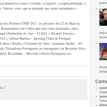
tica desportiva como a verdade, o respeito, a responsabilidade, a
prepon
. Valores, estes, que se pretende que sejam assimilados e
ónia dos Prémios CNID 2017, no próximo dia 22 de Maio às
 Restauradores em Lisboa que tem como premiados, entre
ugal (Futebolista do Ano – I LIGA ), Ricardo Ferreira –
PSD de
foi no
IGA ), Gélson Martins – Sporting Clube de Portugal
 Lisboa e Benfica (Treinador do Ano), Leonardo Jardim - AS
k (Treinadores Portugueses no estrangeiro) ou Bernardo Silva
rid, Ricardinho – Movistar (Atletas Portugueses no
(Amado
portug
Come
a..!
yaza
snapt
yaza
Tutu
Graur