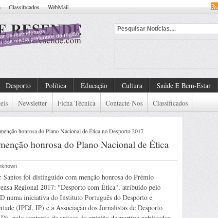
a
Classificados
WebMail
Desporto
Política
Educação
Cultura
Saúde E Bem-Estar
eis
Newsletter
Ficha Técnica
Contacte-Nos
Classificados
 menção honrosa do Plano Nacional de Ética no Desporto 2017
 menção honrosa do Plano Nacional de Ética
Unknown
r Santos foi distinguido com menção honrosa do Prémio
ensa Regional 2017: "Desporto com Ética", atribuído pelo
 numa iniciativa do Instituto Português do Desporto e
ntude (IPDJ, IP) e a Associação dos Jornalistas de Desporto
D), pelo conjunto de artigos de opinião desportiva publicados