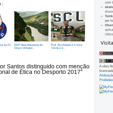
oder 
 :
akak
dzwon
Tamk
per lo
Olse
aplic
Utiliz
Visit
ssa ao FC
EDP Meia Maratona do
Prof. Rui Rebelo é o novo
Douro Vinhatei...
Técnico d...
tor Santos distinguido com menção
A obra
No
nal de Ética no Desporto 2017"
licencia
Atribuiç
Proibidas