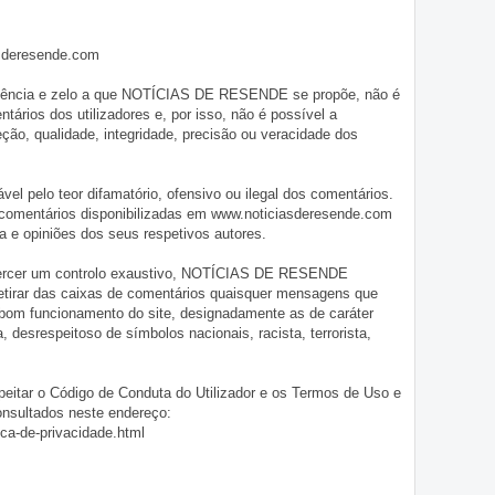
asderesende.com
iligência e zelo a que NOTÍCIAS DE RESENDE se propõe, não é
tários dos utilizadores e, por isso, não é possível a
o, qualidade, integridade, precisão ou veracidade dos
pelo teor difamatório, ofensivo ou ilegal dos comentários.
 comentários disponibilizadas em www.noticiasderesende.com
 e opiniões dos seus respetivos autores.
exercer um controlo exaustivo, NOTÍCIAS DE RESENDE
 retirar das caixas de comentários quaisquer mensagens que
 bom funcionamento do site, designadamente as de caráter
ia, desrespeitoso de símbolos nacionais, racista, terrorista,
eitar o Código de Conduta do Utilizador e os Termos de Uso e
onsultados neste endereço:
ica-de-privacidade.html