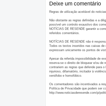
Deixe um comentário
Regras de utilização aceitável do notici
Não obstante as regras definidas e a d
possível um controlo exaustivo dos comen
NOTÍCIAS DE RESENDE garantir a correçã
referidos comentários.
NOTÍCIAS DE RESENDE não é responsável 
Todos os textos inseridos nas caixas de
expressam unicamente os pontos de vista
Apesar da referida impossibilidade de 
reserva-se o direito de bloquear e/ou de
contrariem as regras que defende para o
injurioso, difamatório, incitador à violênc
xenófobo e homofóbico.
Os comentadores são incentivados a resp
Política de Privacidade que podem ser c
http://www.noticiasderesende.com/p/polit