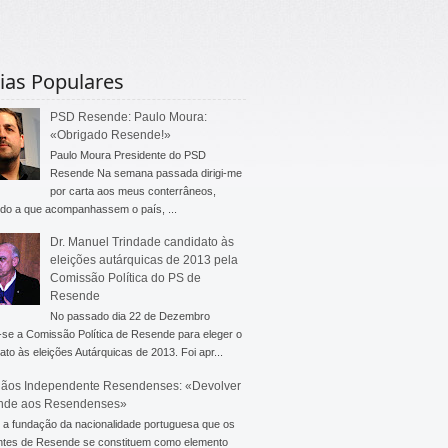
ias Populares
PSD Resende: Paulo Moura:
«Obrigado Resende!»
Paulo Moura Presidente do PSD
Resende Na semana passada dirigi-me
por carta aos meus conterrâneos,
do a que acompanhassem o país, ...
Dr. Manuel Trindade candidato às
eleições autárquicas de 2013 pela
Comissão Política do PS de
Resende
No passado dia 22 de Dezembro
-se a Comissão Política de Resende para eleger o
ato às eleições Autárquicas de 2013. Foi apr...
ãos Independente Resendenses: «Devolver
nde aos Resendenses»
a fundação da nacionalidade portuguesa que os
ntes de Resende se constituem como elemento