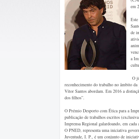
em 2
Este
Sant
de i
ativ
anim
venc
a Im
cult
O jú
reconhecimento do trabalho no âmbito da p
Vítor Santos abordam. Em 2016 a distinção 
dos filhos”.
O Prémio Desporto com Ética para a Impre
publicação de trabalhos escritos (exclusi
Imprensa Regional galardoando, em cada a
O PNED, representa uma iniciativa govern
Juventude, I. P., é um conjunto de iniciat