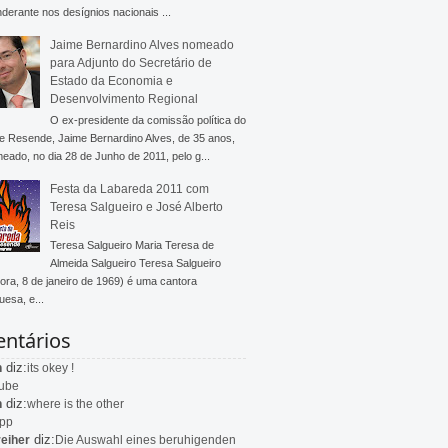
derante nos desígnios nacionais ...
Jaime Bernardino Alves nomeado
para Adjunto do Secretário de
Estado da Economia e
Desenvolvimento Regional
O ex-presidente da comissão política do
 Resende, Jaime Bernardino Alves, de 35 anos,
meado, no dia 28 de Junho de 2011, pelo g...
Festa da Labareda 2011 com
Teresa Salgueiro e José Alberto
Reis
Teresa Salgueiro Maria Teresa de
Almeida Salgueiro Teresa Salgueiro
ra, 8 de janeiro de 1969) é uma cantora
uesa, e...
ntários
diz:
n
its okey !
ube
diz:
n
where is the other
app
diz:
eiher
Die Auswahl eines beruhigenden