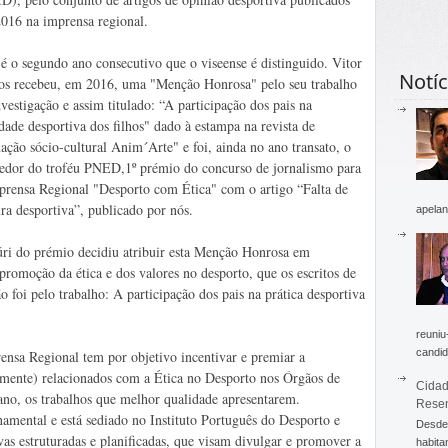
016 na imprensa regional.
 é o segundo ano consecutivo que o viseense é distinguido. Vitor
Notíc
os recebeu, em 2016, uma "Menção Honrosa" pelo seu trabalho
nvestigação e assim titulado: “A participação dos pais na
idade desportiva dos filhos" dado à estampa na revista de
ação sócio-cultural Anim´Arte" e foi, ainda no ano transato, o
edor do troféu PNED,1º prémio do concurso de jornalismo para
prensa Regional "Desporto com Ética" com o artigo “Falta de
ura desportiva”, publicado por nós.
apelan
ri do prémio decidiu atribuir esta Menção Honrosa em
romoção da ética e dos valores no desporto, que os escritos de
foi pelo trabalho: A participação dos pais na prática desportiva
reuniu
candid
nsa Regional tem por objetivo incentivar e premiar a
vamente) relacionados com a Ética no Desporto nos Órgãos de
Cidad
no, os trabalhos que melhor qualidade apresentarem.
Rese
amental e está sediado no Instituto Português do Desporto e
Desde 
ivas estruturadas e planificadas, que visam divulgar e promover a
habita