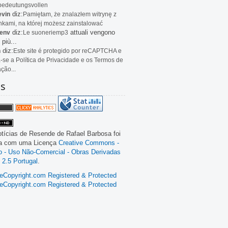
bedeutungsvollen
diz:
evin
Pamiętam, że znalazłem witrynę z
kami, na której możesz zainstalować
diz:
attuali vengono
env
Le
suoneriemp3
 più...
diz:
n
Este site é protegido por reCAPTCHA e
a-se a Política de Privacidade e os Termos de
ação...
as
tícias de Resende
de
Rafael Barbosa
foi
da com uma Licença
Creative Commons -
ão - Uso Não-Comercial - Obras Derivadas
 2.5 Portugal
.