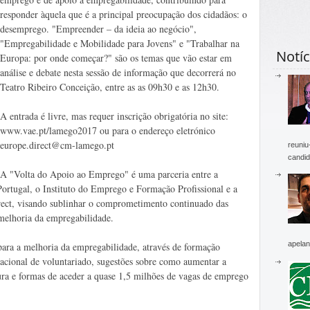
responder àquela que é a principal preocupação dos cidadãos: o
desemprego. "Empreender – da ideia ao negócio",
"Empregabilidade e Mobilidade para Jovens" e "Trabalhar na
Notíc
Europa: por onde começar?" são os temas que vão estar em
análise e debate nesta sessão de informação que decorrerá no
Teatro Ribeiro Conceição, entre as as 09h30 e as 12h30.
A entrada é livre, mas requer inscrição obrigatória no site:
www.vae.pt/lamego2017 ou para o endereço eletrónico
europe.direct@cm-lamego.pt
reuniu
candid
A "Volta do Apoio ao Emprego" é uma parceria entre a
rtugal, o Instituto do Emprego e Formação Profissional e a
ect, visando sublinhar o comprometimento continuado das
 melhoria da empregabilidade.
apelan
ara a melhoria da empregabilidade, através de formação
rnacional de voluntariado, sugestões sobre como aumentar a
ura e formas de aceder a quase 1,5 milhões de vagas de emprego