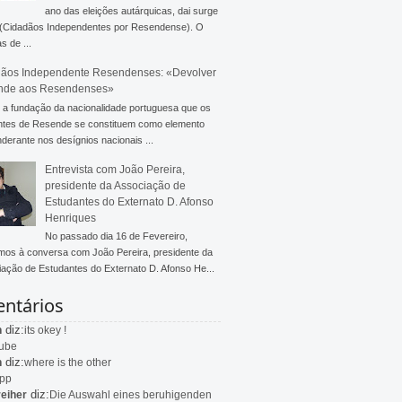
ano das eleições autárquicas, dai surge
 (Cidadãos Independentes por Resendense). O
s de ...
ãos Independente Resendenses: «Devolver
nde aos Resendenses»
a fundação da nacionalidade portuguesa que os
ntes de Resende se constituem como elemento
derante nos desígnios nacionais ...
Entrevista com João Pereira,
presidente da Associação de
Estudantes do Externato D. Afonso
Henriques
No passado dia 16 de Fevereiro,
mos à conversa com João Pereira, presidente da
ação de Estudantes do Externato D. Afonso He...
ntários
diz:
n
its okey !
ube
diz:
n
where is the other
app
diz:
eiher
Die Auswahl eines beruhigenden