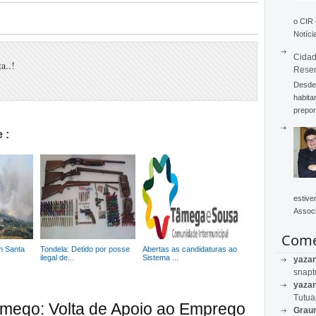
o CIR
Notícia
Cidad
a..!
Rese
Desde 
habita
prepon
 :
estive
Associ
Come
m Santa
Tondela: Detido por posse
Abertas as candidaturas ao
ilegal de...
Sistema ...
yaza
snapt
yaza
Tutu
amego: Volta de Apoio ao Emprego
Graur