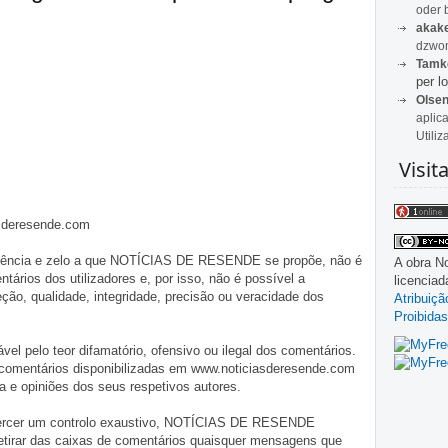
oder 
akak
dzwon
Tamk
per lo
Olse
aplic
Utiliz
Visit
asderesende.com
iligência e zelo a que NOTÍCIAS DE RESENDE se propõe, não é
A obra
No
tários dos utilizadores e, por isso, não é possível a
licencia
o, qualidade, integridade, precisão ou veracidade dos
Atribuiç
Proibidas
pelo teor difamatório, ofensivo ou ilegal dos comentários.
 comentários disponibilizadas em www.noticiasderesende.com
 e opiniões dos seus respetivos autores.
exercer um controlo exaustivo, NOTÍCIAS DE RESENDE
 retirar das caixas de comentários quaisquer mensagens que