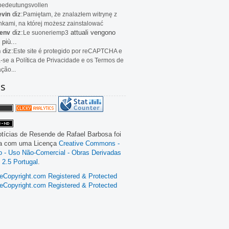
bedeutungsvollen
diz:
evin
Pamiętam, że znalazłem witrynę z
kami, na której możesz zainstalować
diz:
attuali vengono
env
Le
suoneriemp3
 più...
diz:
n
Este site é protegido por reCAPTCHA e
a-se a Política de Privacidade e os Termos de
ação...
as
tícias de Resende
de
Rafael Barbosa
foi
da com uma Licença
Creative Commons -
ão - Uso Não-Comercial - Obras Derivadas
 2.5 Portugal
.