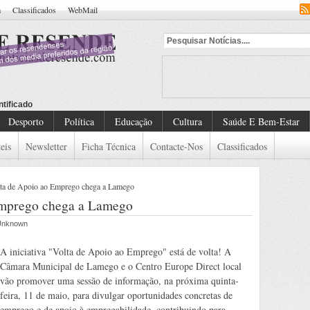
a
Classificados
WebMail
ntificado
Desporto
Política
Educação
Cultura
Saúde E Bem-Estar
eis
Newsletter
Ficha Técnica
Contacte-Nos
Classificados
ta de Apoio ao Emprego chega a Lamego
Emprego chega a Lamego
 Unknown
A iniciativa "Volta de Apoio ao Emprego" está de volta! A
Câmara Municipal de Lamego e o Centro Europe Direct local
vão promover uma sessão de informação, na próxima quinta-
feira, 11 de maio, para divulgar oportunidades concretas de
emprego e de apoio à empregabilidade, contribuindo para