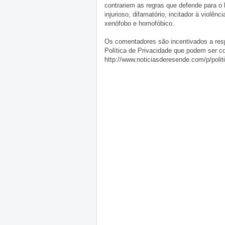
contrariem as regras que defende para o
injurioso, difamatório, incitador à violênc
xenófobo e homofóbico.
Os comentadores são incentivados a resp
Política de Privacidade que podem ser c
http://www.noticiasderesende.com/p/polit