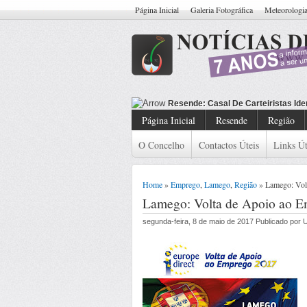
Página Inicial
Galeria Fotográfica
Meteorologi
Resende: Casal De Carteiristas Ide
Página Inicial
Resende
Região
O Concelho
Contactos Úteis
Links Út
Home
»
Emprego
,
Lamego
,
Região
» Lamego: Vol
Lamego: Volta de Apoio ao 
segunda-feira, 8 de maio de 2017 Publicado por