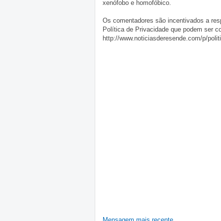
xenófobo e homofóbico.
Os comentadores são incentivados a resp
Política de Privacidade que podem ser c
http://www.noticiasderesende.com/p/polit
Mensagem mais recente