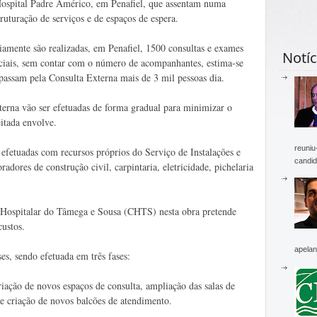
ospital Padre Américo, em Penafiel, que assentam numa
truturação de serviços e de espaços de espera.
iamente são realizadas, em Penafiel, 1500 consultas e exames
Notíc
ciais, sem contar com o número de acompanhantes, estima-se
passam pela Consulta Externa mais de 3 mil pessoas dia.
terna vão ser efetuadas de forma gradual para minimizar o
itada envolve.
reuniu
 efetuadas com recursos próprios do Serviço de Instalações e
candid
ores de construção civil, carpintaria, eletricidade, pichelaria
o Hospitalar do Tâmega e Sousa (CHTS) nesta obra pretende
custos.
apelan
s, sendo efetuada em três fases:
iação de novos espaços de consulta, ampliação das salas de
 e criação de novos balcões de atendimento.