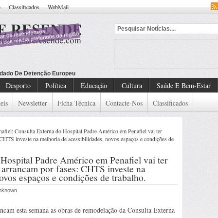
a
Classificados
WebMail
Desporto
Política
Educação
Cultura
Saúde E Bem-Estar
eis
Newsletter
Ficha Técnica
Contacte-Nos
Classificados
afiel: Consulta Externa do Hospital Padre Américo em Penafiel vai ter
CHTS investe na melhoria de acessibilidades, novos espaços e condições de
 Hospital Padre Américo em Penafiel vai ter
arrancam por fases: CHTS investe na
novos espaços e condições de trabalho.
Unknown
ncam esta semana as obras de remodelação da Consulta Externa