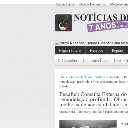
Página Inicial
Galeria Fotográfica
Meteorologi
Resende: Casal
Página Inicial
Resende
Região
O Concelho
Contactos Úteis
Links Út
Home
»
Penafiel
,
Região
,
Saúde e Bem-Estar
» Pen
remodelação profunda: Obras arrancam por fases: 
trabalho.
Penafiel: Consulta Externa do
remodelação profunda: Obras 
melhoria de acessibilidades, 
quinta-feira, 2 de março de 2017 Publicado por 
Arra