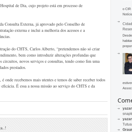
Hospital de Dia, cujo projeto está em processo de
o CIR
Notícia
r da Consulta Externa, já aprovado pelo Conselho de
Cidad
Rese
ratação externa e inclui a melhoria dos acessos e a
Desde 
ncias.
habita
prepon
tração do CHTS, Carlos Alberto, “pretendemos não só criar
tendimento, bem como introduzir alterações profundas que
s circuitos, novos serviços e consultas, tendo como fim uma
dados prestados.
 é onde recebemos mais utentes e temos de saber receber todos
estive
 eficácia. É essa a nossa missão ao serviço do CHTS e da
Associ
Come
yaza
snapt
yaza
Tutu
a..!
Graur