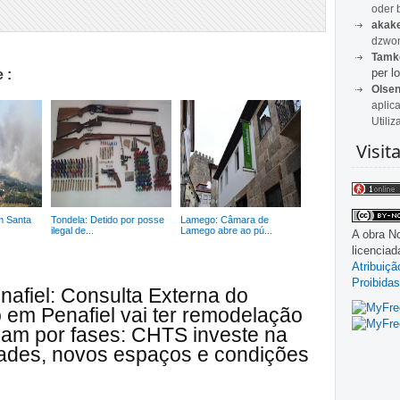
oder 
akak
dzwon
Tamk
per lo
 :
Olse
aplic
Utiliz
Visit
m Santa
Tondela: Detido por posse
Lamego: Câmara de
ilegal de...
Lamego abre ao pú...
A obra
No
licencia
Atribuiç
Proibidas
nafiel: Consulta Externa do
 em Penafiel vai ter remodelação
cam por fases: CHTS investe na
dades, novos espaços e condições