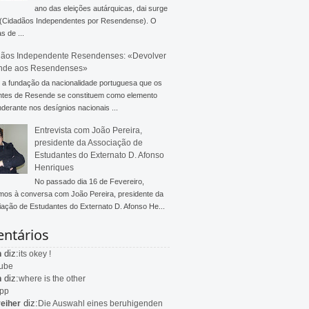
ano das eleições autárquicas, dai surge
 (Cidadãos Independentes por Resendense). O
s de ...
ãos Independente Resendenses: «Devolver
nde aos Resendenses»
a fundação da nacionalidade portuguesa que os
ntes de Resende se constituem como elemento
derante nos desígnios nacionais ...
Entrevista com João Pereira,
presidente da Associação de
Estudantes do Externato D. Afonso
Henriques
No passado dia 16 de Fevereiro,
mos à conversa com João Pereira, presidente da
ação de Estudantes do Externato D. Afonso He...
ntários
diz:
n
its okey !
ube
diz:
n
where is the other
app
diz:
eiher
Die Auswahl eines beruhigenden