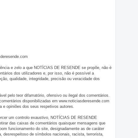
asderesende.com
iligência e zelo a que NOTÍCIAS DE RESENDE se propõe, não é
tários dos utilizadores e, por isso, não é possível a
o, qualidade, integridade, precisão ou veracidade dos
pelo teor difamatório, ofensivo ou ilegal dos comentários.
 comentários disponibilizadas em www.noticiasderesende.com
 e opiniões dos seus respetivos autores.
exercer um controlo exaustivo, NOTÍCIAS DE RESENDE
 retirar das caixas de comentários quaisquer mensagens que
 bom funcionamento do site, designadamente as de caráter
ia, desrespeitoso de símbolos nacionais, racista, terrorista,