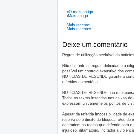
«O mais antigo
‹Mais antiga
Mais recente›
Mais recente»
Deixe um comentário
Regras de utilização aceitável do notici
Não obstante as regras definidas e a d
possível um controlo exaustivo dos comen
NOTÍCIAS DE RESENDE garantir a correçã
referidos comentários.
NOTÍCIAS DE RESENDE não é responsável 
Todos os textos inseridos nas caixas de
expressam unicamente os pontos de vista
Apesar da referida impossibilidade de 
reserva-se o direito de bloquear e/ou de
contrariem as regras que defende para o
injurioso, difamatório, incitador à violênc