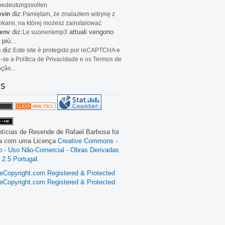
bedeutungsvollen
diz:
evin
Pamiętam, że znalazłem witrynę z
kami, na której możesz zainstalować
diz:
attuali vengono
env
Le
suoneriemp3
 più...
diz:
n
Este site é protegido por reCAPTCHA e
a-se a Política de Privacidade e os Termos de
ação...
as
tícias de Resende
de
Rafael Barbosa
foi
da com uma Licença
Creative Commons -
ão - Uso Não-Comercial - Obras Derivadas
 2.5 Portugal
.