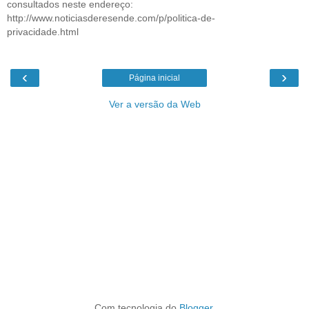
consultados neste endereço:
http://www.noticiasderesende.com/p/politica-de-
privacidade.html
‹
›
Página inicial
Ver a versão da Web
Com tecnologia do
Blogger
.