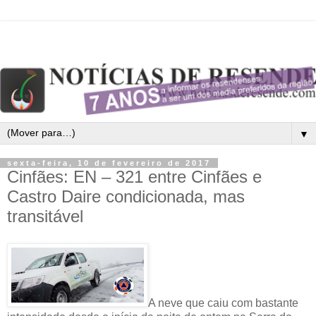
▼
sexta-feira, 10 de fevereiro de 2017
Cinfães: EN – 321 entre Cinfães e
Castro Daire condicionada, mas
transitável
A neve que caiu com bastante