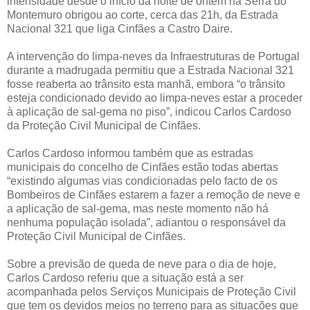
intensidade desde o início da noite de ontem na Serra do
Montemuro obrigou ao corte, cerca das 21h, da Estrada
Nacional 321 que liga Cinfães a Castro Daire.
A intervenção do limpa-neves da Infraestruturas de Portugal
durante a madrugada permitiu que a Estrada Nacional 321
fosse reaberta ao trânsito esta manhã, embora “o trânsito
esteja condicionado devido ao limpa-neves estar a proceder
à aplicação de sal-gema no piso”, indicou Carlos Cardoso
da Proteção Civil Municipal de Cinfães.
Carlos Cardoso informou também que as estradas
municipais do concelho de Cinfães estão todas abertas
“existindo algumas vias condicionadas pelo facto de os
Bombeiros de Cinfães estarem a fazer a remoção de neve e
a aplicação de sal-gema, mas neste momento não há
nenhuma população isolada”, adiantou o responsável da
Proteção Civil Municipal de Cinfães.
Sobre a previsão de queda de neve para o dia de hoje,
Carlos Cardoso referiu que a situação está a ser
acompanhada pelos Serviços Municipais de Proteção Civil
que tem os devidos meios no terreno para as situações que