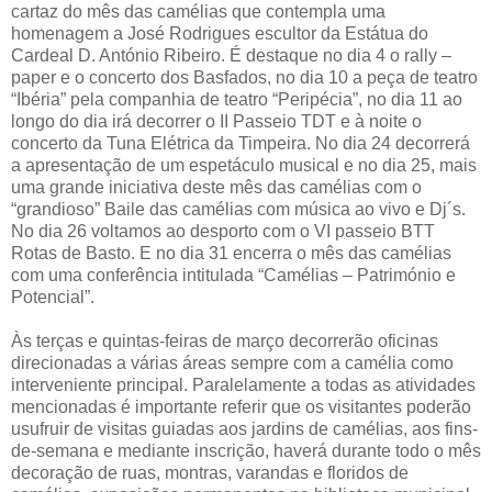
cartaz do mês das camélias que contempla uma
homenagem a José Rodrigues escultor da Estátua do
Cardeal D. António Ribeiro. É destaque no dia 4 o rally –
paper e o concerto dos Basfados, no dia 10 a peça de teatro
“Ibéria” pela companhia de teatro “Peripécia”, no dia 11 ao
longo do dia irá decorrer o II Passeio TDT e à noite o
concerto da Tuna Elétrica da Timpeira. No dia 24 decorrerá
a apresentação de um espetáculo musical e no dia 25, mais
uma grande iniciativa deste mês das camélias com o
“grandioso” Baile das camélias com música ao vivo e Dj´s.
No dia 26 voltamos ao desporto com o VI passeio BTT
Rotas de Basto. E no dia 31 encerra o mês das camélias
com uma conferência intitulada “Camélias – Património e
Potencial”.
Às terças e quintas-feiras de março decorrerão oficinas
direcionadas a várias áreas sempre com a camélia como
interveniente principal. Paralelamente a todas as atividades
mencionadas é importante referir que os visitantes poderão
usufruir de visitas guiadas aos jardins de camélias, aos fins-
de-semana e mediante inscrição, haverá durante todo o mês
decoração de ruas, montras, varandas e floridos de