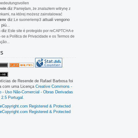
bedeutungsvollen
diz:
evin
Pamiętam, że znalazłem witrynę z
kami, na której możesz zainstalować
diz:
attuali vengono
env
Le
suoneriemp3
 più...
diz:
n
Este site é protegido por reCAPTCHA e
a-se a Política de Privacidade e os Termos de
ação...
as
tícias de Resende
de
Rafael Barbosa
foi
da com uma Licença
Creative Commons -
ão - Uso Não-Comercial - Obras Derivadas
 2.5 Portugal
.