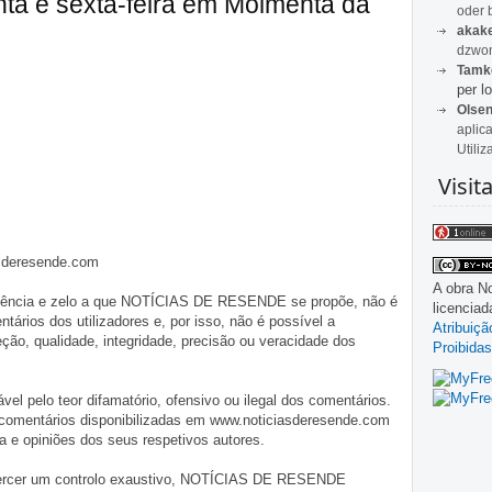
inta e sexta-feira em Moimenta da
oder 
akak
dzwon
Tamk
per lo
Olse
aplic
Utiliz
Visit
asderesende.com
A obra
No
iligência e zelo a que NOTÍCIAS DE RESENDE se propõe, não é
licencia
tários dos utilizadores e, por isso, não é possível a
Atribuiç
o, qualidade, integridade, precisão ou veracidade dos
Proibidas
pelo teor difamatório, ofensivo ou ilegal dos comentários.
 comentários disponibilizadas em www.noticiasderesende.com
 e opiniões dos seus respetivos autores.
exercer um controlo exaustivo, NOTÍCIAS DE RESENDE