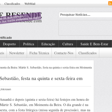
a
Classificados
WebMail
ntificado
Desporto
Política
Educação
Cultura
Saúde E Bem-Estar
eis
Newsletter
Ficha Técnica
Contacte-Nos
Classificados
nta da Beira: Mártir S. Sebastião, festa na quinta e sexta-feira em Moimenta
ebastião, festa na quinta e sexta-feira em
r Unknown
Amanhã e depois (quinta e sexta-feira) há festejos em honra do
Mártir S. Sebastião, em Moimenta da Beira. O dia grande é na
sexta, com a festa litúrgica (missa seguida de procissão), mas na