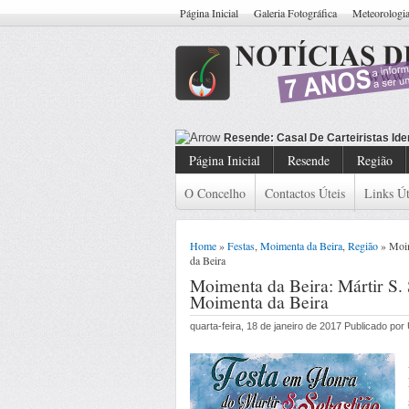
Página Inicial
Galeria Fotográfica
Meteorologi
Resende: Casal De Carteiristas Ide
Página Inicial
Resende
Região
O Concelho
Contactos Úteis
Links Út
Home
»
Festas
,
Moimenta da Beira
,
Região
» Moime
da Beira
Moimenta da Beira: Mártir S. S
Moimenta da Beira
quarta-feira, 18 de janeiro de 2017 Publicado po