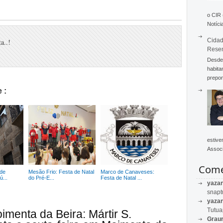
o CIR
Notícia
Cidad
a..!
Rese
Desde 
habita
prepon
 :
estive
Associ
Come
de
Mesão Frio: Festa de Natal
Marco de Canaveses:
...
do Pré-E...
Festa de Natal ...
yaza
snapt
yaza
Tutu
imenta da Beira: Mártir S.
Graur