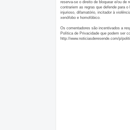
reserva-se o direito de bloquear e/ou de
contrariem as regras que defende para o
injurioso, difamatório, incitador à violênc
xenófobo e homofóbico.
Os comentadores são incentivados a resp
Política de Privacidade que podem ser c
http://www.noticiasderesende.com/p/polit