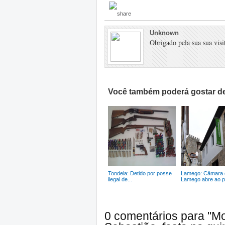
Unknown
Obrigado pela sua sua visit
Você também poderá gostar de
Tondela: Detido por posse
Lamego: Câmara 
ilegal de...
Lamego abre ao pú
0 comentários para "Mo