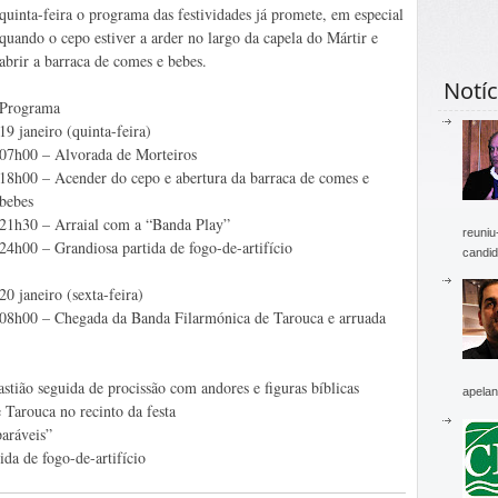
quinta-feira o programa das festividades já promete, em especial
quando o cepo estiver a arder no largo da capela do Mártir e
abrir a barraca de comes e bebes.
Notíc
Programa
19 janeiro (quinta-feira)
07h00 – Alvorada de Morteiros
18h00 – Acender do cepo e abertura da barraca de comes e
bebes
21h30 – Arraial com a “Banda Play”
reuniu
24h00 – Grandiosa partida de fogo-de-artifício
candid
20 janeiro (sexta-feira)
08h00 – Chegada da Banda Filarmónica de Tarouca e arruada
tião seguida de procissão com andores e figuras bíblicas
apelan
Tarouca no recinto da festa
aráveis”
da de fogo-de-artifício