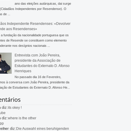
ano das eleições autárquicas, dai surge
 (Cidadãos Independentes por Resendense). O
s de ...
ãos Independente Resendenses: «Devolver
nde aos Resendenses»
a fundação da nacionalidade portuguesa que os
ntes de Resende se constituem como elemento
derante nos desígnios nacionais ...
Entrevista com João Pereira,
presidente da Associação de
Estudantes do Externato D. Afonso
Henriques
No passado dia 16 de Fevereiro,
mos à conversa com João Pereira, presidente da
ação de Estudantes do Externato D. Afonso He...
ntários
diz:
n
its okey !
ube
diz:
n
where is the other
app
diz:
eiher
Die Auswahl eines beruhigenden