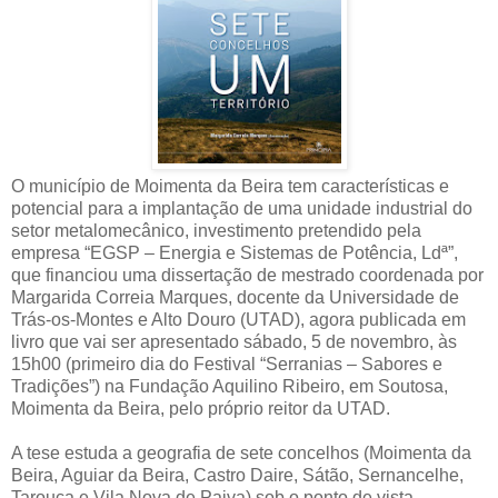
O município de Moimenta da Beira tem características e
potencial para a implantação de uma unidade industrial do
setor metalomecânico, investimento pretendido pela
empresa “EGSP – Energia e Sistemas de Potência, Ldª”,
que financiou uma dissertação de mestrado coordenada por
Margarida Correia Marques, docente da Universidade de
Trás-os-Montes e Alto Douro (UTAD), agora publicada em
livro que vai ser apresentado sábado, 5 de novembro, às
15h00 (primeiro dia do Festival “Serranias – Sabores e
Tradições”) na Fundação Aquilino Ribeiro, em Soutosa,
Moimenta da Beira, pelo próprio reitor da UTAD.
A tese estuda a geografia de sete concelhos (Moimenta da
Beira, Aguiar da Beira, Castro Daire, Sátão, Sernancelhe,
Tarouca e Vila Nova de Paiva) sob o ponto de vista