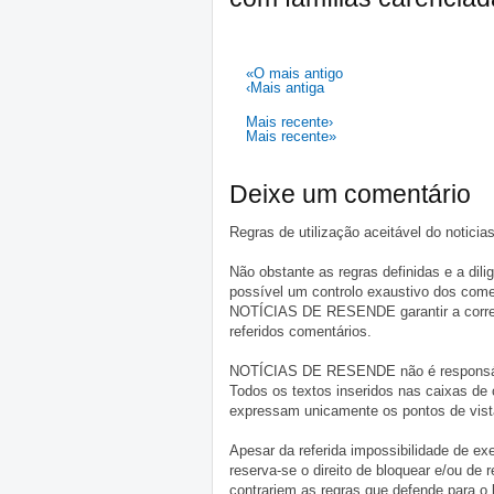
«O mais antigo
‹Mais antiga
Mais recente›
Mais recente»
Deixe um comentário
Regras de utilização aceitável do notici
Não obstante as regras definidas e a d
possível um controlo exaustivo dos comen
NOTÍCIAS DE RESENDE garantir a correçã
referidos comentários.
NOTÍCIAS DE RESENDE não é responsável 
Todos os textos inseridos nas caixas de
expressam unicamente os pontos de vista
Apesar da referida impossibilidade de 
reserva-se o direito de bloquear e/ou de
contrariem as regras que defende para o