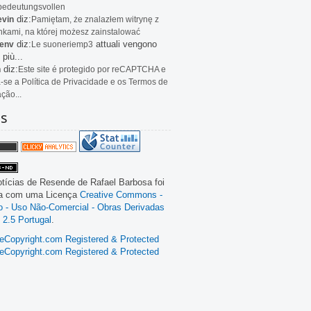
bedeutungsvollen
diz:
evin
Pamiętam, że znalazłem witrynę z
kami, na której możesz zainstalować
diz:
attuali vengono
env
Le
suoneriemp3
 più...
diz:
n
Este site é protegido por reCAPTCHA e
a-se a Política de Privacidade e os Termos de
ação...
as
tícias de Resende
de
Rafael Barbosa
foi
da com uma Licença
Creative Commons -
ão - Uso Não-Comercial - Obras Derivadas
 2.5 Portugal
.