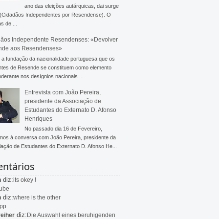
ano das eleições autárquicas, dai surge
 (Cidadãos Independentes por Resendense). O
s de ...
ãos Independente Resendenses: «Devolver
nde aos Resendenses»
a fundação da nacionalidade portuguesa que os
ntes de Resende se constituem como elemento
derante nos desígnios nacionais ...
Entrevista com João Pereira,
presidente da Associação de
Estudantes do Externato D. Afonso
Henriques
No passado dia 16 de Fevereiro,
mos à conversa com João Pereira, presidente da
ação de Estudantes do Externato D. Afonso He...
ntários
diz:
n
its okey !
ube
diz:
n
where is the other
app
diz:
eiher
Die Auswahl eines beruhigenden