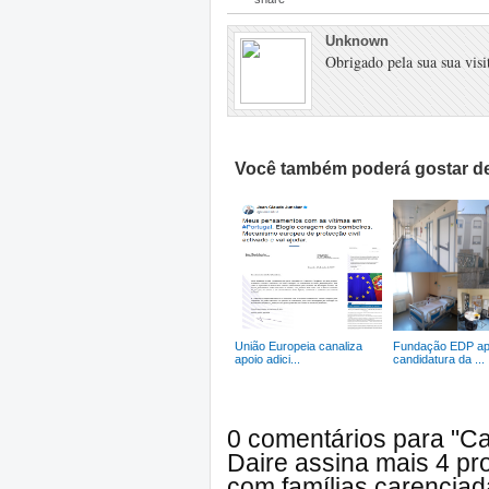
Unknown
Obrigado pela sua sua visit
Você também poderá gostar de
União Europeia canaliza
Fundação EDP ap
apoio adici...
candidatura da ...
0 comentários para "Ca
Daire assina mais 4 pr
com famílias carenciad