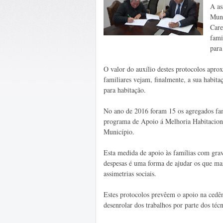
A as
Muni
Care
fami
para
O valor do auxílio destes protocolos aprox
familiares vejam, finalmente, a sua habita
para habitação.
No ano de 2016 foram 15 os agregados fam
programa de Apoio á Melhoria Habitaciona
Município.
Esta medida de apoio às famílias com grave
despesas é uma forma de ajudar os que ma
assimetrias sociais.
Estes protocolos prevêem o apoio na cedê
desenrolar dos trabalhos por parte dos técn