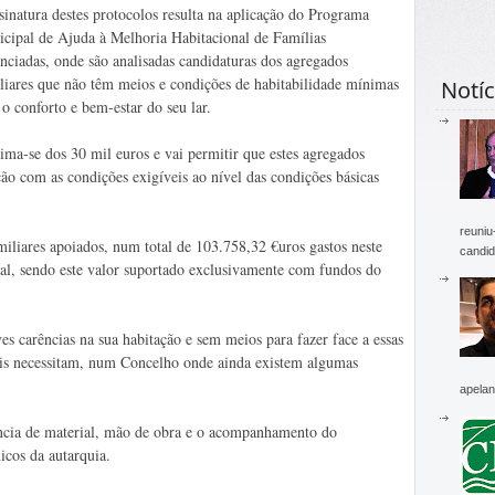
sinatura destes protocolos resulta na aplicação do Programa
cipal de Ajuda à Melhoria Habitacional de Famílias
nciadas, onde são analisadas candidaturas dos agregados
liares que não têm meios e condições de habitabilidade mínimas
Notíc
 o conforto e bem-estar do seu lar.
ima-se dos 30 mil euros e vai permitir que estes agregados
ção com as condições exigíveis ao nível das condições básicas
reuniu
iliares apoiados, num total de 103.758,32 €uros gastos neste
candid
l, sendo este valor suportado exclusivamente com fundos do
s carências na sua habitação e sem meios para fazer face a essas
is necessitam, num Concelho onde ainda existem algumas
apelan
ncia de material, mão de obra e o acompanhamento do
icos da autarquia.