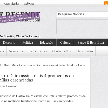
a
Classificados
WebMail
 Do Sporting Clube De Lamego
Desporto
Política
Educação
Cultura
Saúde E Bem-Estar
eis
Newsletter
Ficha Técnica
Contacte-Nos
Classificados
ro Daire: Município de Castro Daire assina mais 4 protocolos de melhoria
stro Daire assina mais 4 protocolos de
ílias carenciadas
do por Unknown
nicípio de Castro Daire estabeleceu mais quatro protocolos de
lio na melhoria habitacional com famílias carenciadas.