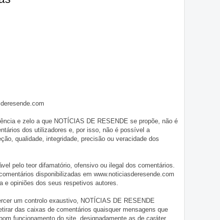
asderesende.com
iligência e zelo a que NOTÍCIAS DE RESENDE se propõe, não é
tários dos utilizadores e, por isso, não é possível a
o, qualidade, integridade, precisão ou veracidade dos
pelo teor difamatório, ofensivo ou ilegal dos comentários.
 comentários disponibilizadas em www.noticiasderesende.com
 e opiniões dos seus respetivos autores.
exercer um controlo exaustivo, NOTÍCIAS DE RESENDE
 retirar das caixas de comentários quaisquer mensagens que
 bom funcionamento do site, designadamente as de caráter