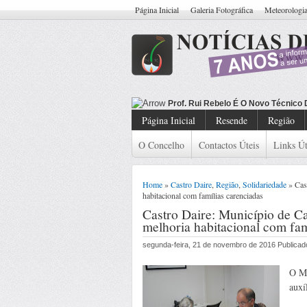
Página Inicial
Galeria Fotográfica
Meteorologi
Prof. Rui Rebelo É O Novo Técnico
Página Inicial
Resende
Região
O Concelho
Contactos Úteis
Links Út
Home
»
Castro Daire
,
Região
,
Solidariedade
» Cast
habitacional com famílias carenciadas
Castro Daire: Município de Ca
melhoria habitacional com fam
segunda-feira, 21 de novembro de 2016 Publica
O Mu
auxí