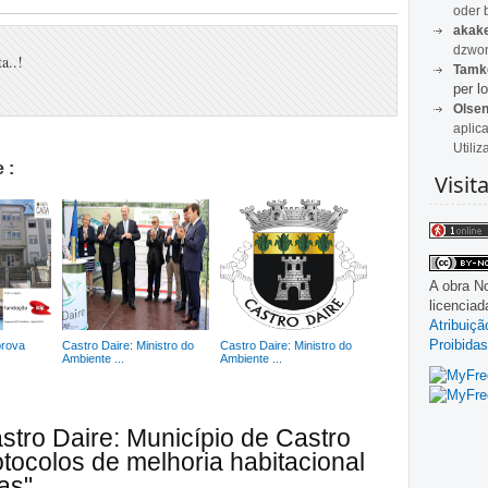
oder 
akak
dzwon
a..!
Tamk
per lo
Olse
aplic
Utiliz
 :
Visit
A obra
No
licencia
Atribuiç
Proibidas
rova
Castro Daire: Ministro do
Castro Daire: Ministro do
Ambiente ...
Ambiente ...
stro Daire: Município de Castro
otocolos de melhoria habitacional
as"