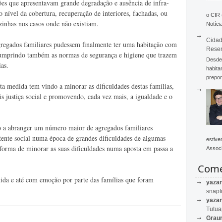
ões que apresentavam grande degradação e ausência de infra-
o nível da cobertura, recuperação de interiores, fachadas, ou
o CIR
zinhas nos casos onde não existiam.
Notícia
Cidad
gregados familiares pudessem finalmente ter uma habitação com
Rese
cumprindo também as normas de segurança e higiene que trazem
Desde 
as.
habita
prepon
ta medida tem vindo a minorar as dificuldades destas famílias,
 justiça social e promovendo, cada vez mais, a igualdade e o
o a abranger um número maior de agregados familiares
tente social numa época de grandes dificuldades de algumas
estive
forma de minorar as suas dificuldades numa aposta em passa a
Associ
Come
ida e até com emoção por parte das famílias que foram
yaza
snapt
yaza
Tutu
Graur