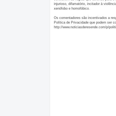
injurioso, difamatório, incitador à violênc
xenófobo e homofóbico.
Os comentadores são incentivados a resp
Política de Privacidade que podem ser c
http://www.noticiasderesende.com/p/polit