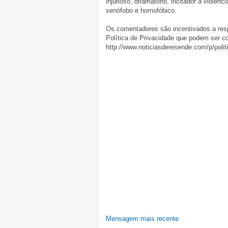
injurioso, difamatório, incitador à violênc
xenófobo e homofóbico.
Os comentadores são incentivados a resp
Política de Privacidade que podem ser c
http://www.noticiasderesende.com/p/polit
Mensagem mais recente