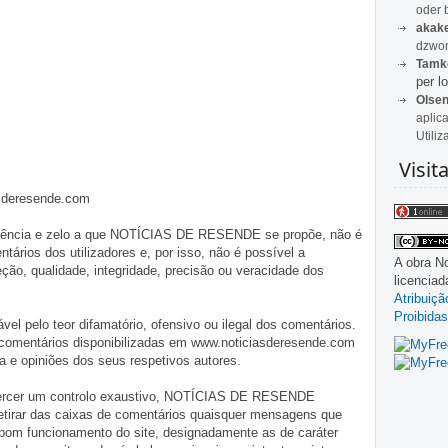
oder 
akak
dzwon
Tamk
per lo
Olse
aplic
Utiliz
Visit
asderesende.com
iligência e zelo a que NOTÍCIAS DE RESENDE se propõe, não é
tários dos utilizadores e, por isso, não é possível a
A obra
No
o, qualidade, integridade, precisão ou veracidade dos
licencia
Atribuiç
Proibidas
pelo teor difamatório, ofensivo ou ilegal dos comentários.
 comentários disponibilizadas em www.noticiasderesende.com
 e opiniões dos seus respetivos autores.
exercer um controlo exaustivo, NOTÍCIAS DE RESENDE
 retirar das caixas de comentários quaisquer mensagens que
 bom funcionamento do site, designadamente as de caráter