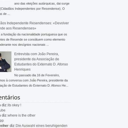
ano das eleições autárquicas, dai surge
 (Cidadãos Independentes por Resendense). O
s de ...
ãos Independente Resendenses: «Devolver
nde aos Resendenses»
a fundação da nacionalidade portuguesa que os
ntes de Resende se constituem como elemento
derante nos desígnios nacionais ...
Entrevista com João Pereira,
presidente da Associação de
Estudantes do Externato D. Afonso
Henriques
No passado dia 16 de Fevereiro,
mos à conversa com João Pereira, presidente da
ação de Estudantes do Externato D. Afonso He...
ntários
diz:
n
its okey !
ube
diz:
n
where is the other
app
diz:
eiher
Die Auswahl eines beruhigenden