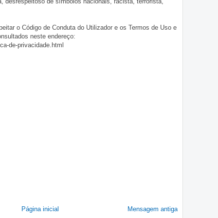
ia, desrespeitoso de símbolos nacionais, racista, terrorista,
eitar o Código de Conduta do Utilizador e os Termos de Uso e
onsultados neste endereço:
ica-de-privacidade.html
Página inicial
Mensagem antiga