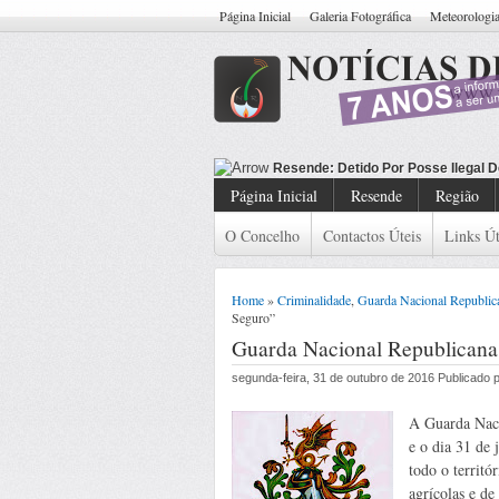
Página Inicial
Galeria Fotográfica
Meteorologi
Resende: Detido
Página Inicial
Resende
Região
O Concelho
Contactos Úteis
Links Út
Home
»
Criminalidade
,
Guarda Nacional Republic
Seguro”
Guarda Nacional Republican
segunda-feira, 31 de outubro de 2016 Publicado
A Guarda Naci
e o dia 31 de 
todo o territó
agrícolas e de