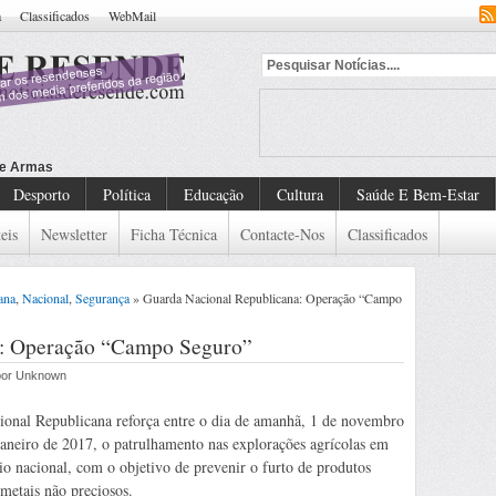
a
Classificados
WebMail
Desporto
Política
Educação
Cultura
Saúde E Bem-Estar
eis
Newsletter
Ficha Técnica
Contacte-Nos
Classificados
ana
,
Nacional
,
Segurança
» Guarda Nacional Republicana: Operação “Campo
a: Operação “Campo Seguro”
 por Unknown
onal Republicana reforça entre o dia de amanhã, 1 de novembro
janeiro de 2017, o patrulhamento nas explorações agrícolas em
rio nacional, com o objetivo de prevenir o furto de produtos
 metais não preciosos.