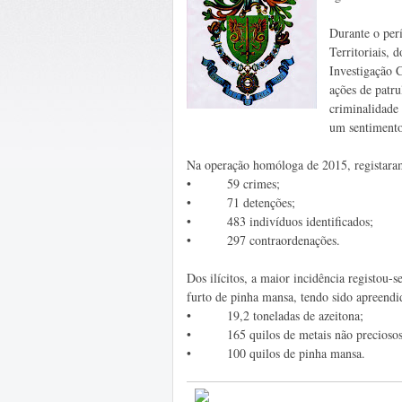
Durante o per
Territoriais,
Investigação 
ações de patru
criminalidade 
um sentimento
Na operação homóloga de 2015, registara
• 59 crimes;
• 71 detenções;
• 483 indivíduos identificados;
• 297 contraordenações.
Dos ilícitos, a maior incidência registou-s
furto de pinha mansa, tendo sido apreendid
• 19,2 toneladas de azeitona;
• 165 quilos de metais não preciosos
• 100 quilos de pinha mansa.