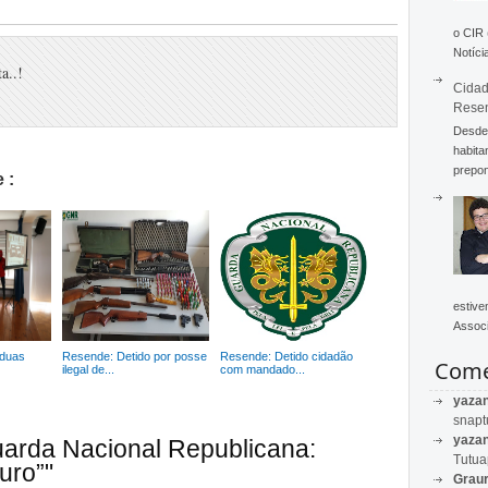
o CIR
Notícia
a..!
Cidad
Rese
Desde 
habita
prepon
 :
estive
Associ
 duas
Resende: Detido por posse
Resende: Detido cidadão
Come
ilegal de...
com mandado...
yaza
snapt
yaza
uarda Nacional Republicana:
Tutu
uro”"
Graur