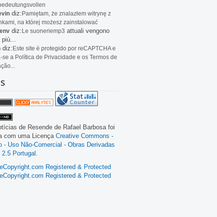
bedeutungsvollen
diz:
evin
Pamiętam, że znalazłem witrynę z
kami, na której możesz zainstalować
diz:
attuali vengono
env
Le
suoneriemp3
 più...
diz:
n
Este site é protegido por reCAPTCHA e
a-se a Política de Privacidade e os Termos de
ação...
as
tícias de Resende
de
Rafael Barbosa
foi
da com uma Licença
Creative Commons -
ão - Uso Não-Comercial - Obras Derivadas
 2.5 Portugal
.