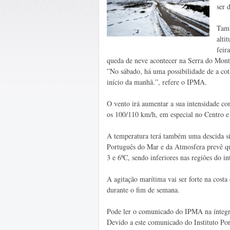
ser 
Tamb
alti
feir
queda de neve acontecer na Serra do Mont
”No sábado, há uma possibilidade de a cot
início da manhã.”, refere o IPMA.
O vento irá aumentar a sua intensidade com
os 100/110 km/h, em especial no Centro e 
A temperatura terá também uma descida sig
Português do Mar e da Atmosfera prevê qu
3 e 6ºC, sendo inferiores nas regiões do in
A agitação marítima vai ser forte na costa 
durante o fim de semana.
Pode ler o comunicado do IPMA na íntegr
Devido a este comunicado do Instituto P