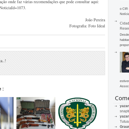
ação onde faz várias recomendações que pode consultar aqui:
?NoticiaId=1073.
o CIR
Notícia
João Pereira
Cidad
Fotografia: Foto Ideal
Rese
Desde 
habita
prepon
a..!
estive
Associ
 :
Come
yaza
snapt
yaza
Tutu
Graur