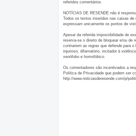
referidos comentários.
NOTÍCIAS DE RESENDE não é responsável 
Todos os textos inseridos nas caixas de
expressam unicamente os pontos de vista
Apesar da referida impossibilidade de 
reserva-se o direito de bloquear e/ou de
contrariem as regras que defende para o
injurioso, difamatório, incitador à violênc
xenófobo e homofóbico.
Os comentadores são incentivados a resp
Política de Privacidade que podem ser c
http://www.noticiasderesende.com/p/polit