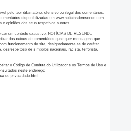
pelo teor difamatório, ofensivo ou ilegal dos comentários.
 comentários disponibilizadas em www.noticiasderesende.com
 e opiniões dos seus respetivos autores.
exercer um controlo exaustivo, NOTÍCIAS DE RESENDE
 retirar das caixas de comentários quaisquer mensagens que
 bom funcionamento do site, designadamente as de caráter
ia, desrespeitoso de símbolos nacionais, racista, terrorista,
eitar o Código de Conduta do Utilizador e os Termos de Uso e
onsultados neste endereço:
ica-de-privacidade.html