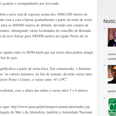
de granizo e acompanhados por trovoada.
ém a neve está de regresso acima dos 1000/1200 metros de
tude com a cota a baixar gradualmente a partir da tarde de sexta-
Notíc
a para os 400/600 metros de altitude, devendo este cenário de
emuro, abrangendo várias localidades do concelho de Resende.
a da neve baixar para 300/400 metros na região Norte até ao
 rajadas entre os 80/90 km/h que nas terras altas podem atingir
reuniu
Sul do país.
candid
nificativa a partir de sexta-feira. Em comunicado, o Instituto
e “os valores mínimos, no fim de semana, deverão variar entre
terior Norte e Centro, a variar entre -6º e 0ºC”.
ocidental, com a altura das ondas a variar entre 5 e 6 metros
apelan
a aqui: http://www.ipma.pt/pt/otempo/comunicados/index.jsp.
ortuguês do Mar e da Atmosfera, também a Autoridade Nacional