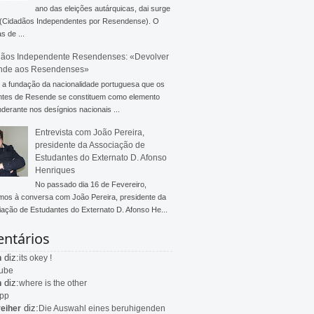
ano das eleições autárquicas, dai surge
 (Cidadãos Independentes por Resendense). O
s de ...
ãos Independente Resendenses: «Devolver
nde aos Resendenses»
a fundação da nacionalidade portuguesa que os
ntes de Resende se constituem como elemento
derante nos desígnios nacionais ...
Entrevista com João Pereira,
presidente da Associação de
Estudantes do Externato D. Afonso
Henriques
No passado dia 16 de Fevereiro,
mos à conversa com João Pereira, presidente da
ação de Estudantes do Externato D. Afonso He...
ntários
diz:
n
its okey !
ube
diz:
n
where is the other
app
diz:
eiher
Die Auswahl eines beruhigenden