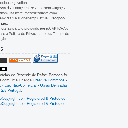
bedeutungsvollen
diz:
evin
Pamiętam, że znalazłem witrynę z
kami, na której możesz zainstalować
diz:
attuali vengono
env
Le
suoneriemp3
 più...
diz:
n
Este site é protegido por reCAPTCHA e
a-se a Política de Privacidade e os Termos de
ação...
as
tícias de Resende
de
Rafael Barbosa
foi
da com uma Licença
Creative Commons -
ão - Uso Não-Comercial - Obras Derivadas
 2.5 Portugal
.