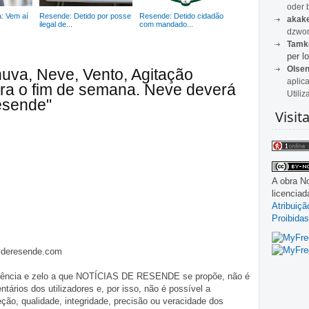
oder 
: Vem aí
Resende: Detido por posse
Resende: Detido cidadão
akak
ilegal de...
com mandado...
dzwon
Tamk
per lo
Olse
uva, Neve, Vento, Agitação
aplic
para o fim de semana. Neve deverá
Utiliz
esende"
Visit
A obra
No
licencia
Atribuiç
Proibidas
asderesende.com
iligência e zelo a que NOTÍCIAS DE RESENDE se propõe, não é
tários dos utilizadores e, por isso, não é possível a
o, qualidade, integridade, precisão ou veracidade dos