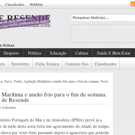
a
Classificados
WebMail
Desporto
Política
Educação
Cultura
Saúde E Bem-Estar
eis
Newsletter
Ficha Técnica
Contacte-Nos
Classificados
, Neve, Vento, Agitação Marítima e muito frio para o fim de semana. Neve
Marítima e muito frio para o fim de semana.
o de Resende
por Unknown
stituto Português do Mar e da Atmosfera (IPMA) prevê já a
ir da tarde desta sexta-feira um agravamento do estado do tempo,
chuva por vezes forte passando depois a aguaceiros que poderão