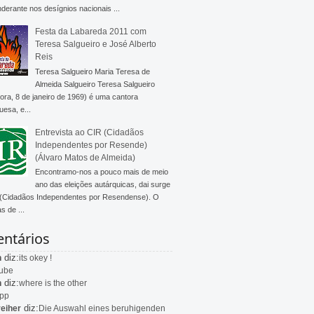
derante nos desígnios nacionais ...
Festa da Labareda 2011 com
Teresa Salgueiro e José Alberto
Reis
Teresa Salgueiro Maria Teresa de
Almeida Salgueiro Teresa Salgueiro
ra, 8 de janeiro de 1969) é uma cantora
uesa, e...
Entrevista ao CIR (Cidadãos
Independentes por Resende)
(Álvaro Matos de Almeida)
Encontramo-nos a pouco mais de meio
ano das eleições autárquicas, dai surge
 (Cidadãos Independentes por Resendense). O
s de ...
ntários
diz:
n
its okey !
ube
diz:
n
where is the other
app
diz:
eiher
Die Auswahl eines beruhigenden