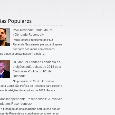
ias Populares
PSD Resende: Paulo Moura:
«Obrigado Resende!»
Paulo Moura Presidente do PSD
Resende Na semana passada dirigi-me
por carta aos meus conterrâneos,
do a que acompanhassem o país, ...
Dr. Manuel Trindade candidato às
eleições autárquicas de 2013 pela
Comissão Política do PS de
Resende
No passado dia 22 de Dezembro
-se a Comissão Política de Resende para eleger o
ato às eleições Autárquicas de 2013. Foi apr...
ãos Independente Resendenses: «Devolver
nde aos Resendenses»
a fundação da nacionalidade portuguesa que os
ntes de Resende se constituem como elemento