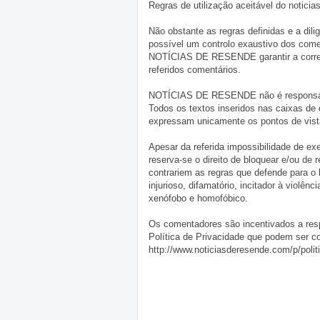
Regras de utilização aceitável do notici
Não obstante as regras definidas e a d
possível um controlo exaustivo dos comen
NOTÍCIAS DE RESENDE garantir a correçã
referidos comentários.
NOTÍCIAS DE RESENDE não é responsável 
Todos os textos inseridos nas caixas de
expressam unicamente os pontos de vista
Apesar da referida impossibilidade de 
reserva-se o direito de bloquear e/ou de
contrariem as regras que defende para o
injurioso, difamatório, incitador à violênc
xenófobo e homofóbico.
Os comentadores são incentivados a resp
Política de Privacidade que podem ser c
http://www.noticiasderesende.com/p/polit