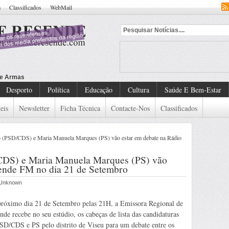
a
Classificados
WebMail
Desporto
Política
Educação
Cultura
Saúde E Bem-Estar
eis
Newsletter
Ficha Técnica
Contacte-Nos
Classificados
 (PSD/CDS) e Maria Manuela Marques (PS) vão estar em debate na Rádio
CDS) e Maria Manuela Marques (PS) vão
sende FM no dia 21 de Setembro
r Unknown
róximo dia 21 de Setembro pelas 21H, a Emissora Regional de
nde recebe no seu estúdio, os cabeças de lista das candidaturas
SD/CDS e PS pelo distrito de Viseu para um debate entre os