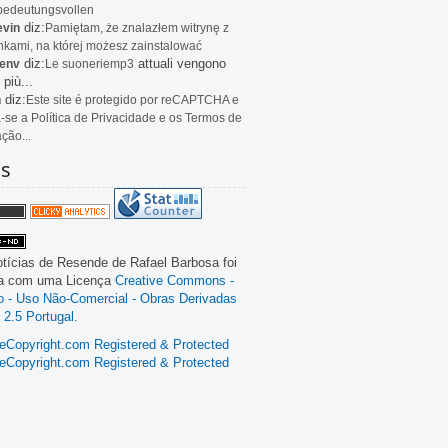
bedeutungsvollen
diz:
evin
Pamiętam, że znalazłem witrynę z
kami, na której możesz zainstalować
diz:
attuali vengono
env
Le
suoneriemp3
 più...
diz:
n
Este site é protegido por reCAPTCHA e
a-se a Política de Privacidade e os Termos de
ação...
as
tícias de Resende
de
Rafael Barbosa
foi
da com uma Licença
Creative Commons -
ão - Uso Não-Comercial - Obras Derivadas
 2.5 Portugal
.