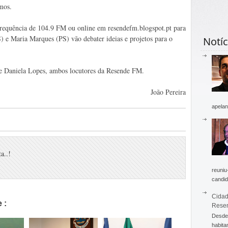
mos.
requência de 104.9 FM ou online em resendefm.blogspot.pt para
 Maria Marques (PS) vão debater ideias e projetos para o
Notíc
 e Daniela Lopes, ambos locutores da Resende FM.
João Pereira
apelan
a..!
reuniu
candid
Cidad
 :
Rese
Desde 
habita