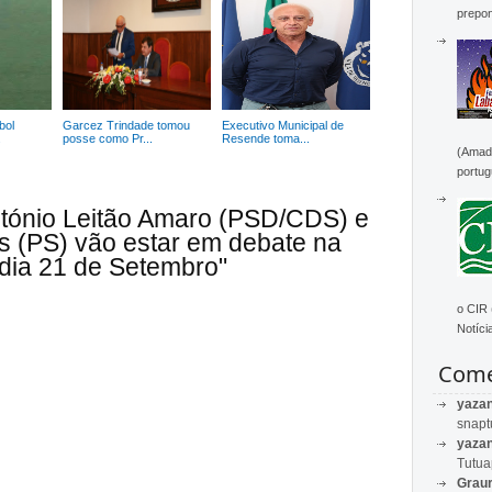
prepon
bol
Garcez Trindade tomou
Executivo Municipal de
.
posse como Pr...
Resende toma...
(Amado
portug
ntónio Leitão Amaro (PSD/CDS) e
 (PS) vão estar em debate na
dia 21 de Setembro"
o CIR
Notícia
Come
yaza
snapt
yaza
Tutu
Graur