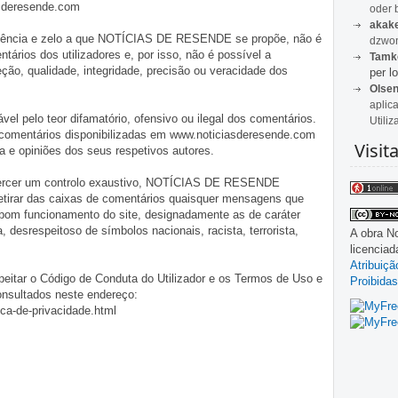
asderesende.com
oder 
akak
iligência e zelo a que NOTÍCIAS DE RESENDE se propõe, não é
dzwon
tários dos utilizadores e, por isso, não é possível a
Tamk
o, qualidade, integridade, precisão ou veracidade dos
per lo
Olse
aplic
pelo teor difamatório, ofensivo ou ilegal dos comentários.
Utiliz
 comentários disponibilizadas em www.noticiasderesende.com
Visit
 e opiniões dos seus respetivos autores.
exercer um controlo exaustivo, NOTÍCIAS DE RESENDE
 retirar das caixas de comentários quaisquer mensagens que
 bom funcionamento do site, designadamente as de caráter
ia, desrespeitoso de símbolos nacionais, racista, terrorista,
A obra
No
licencia
Atribuiç
eitar o Código de Conduta do Utilizador e os Termos de Uso e
Proibidas
onsultados neste endereço:
ica-de-privacidade.html