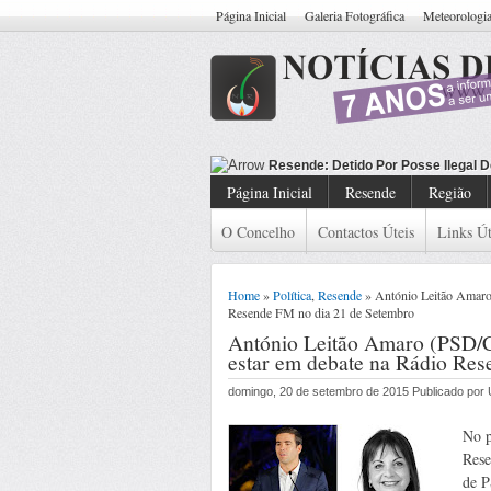
Página Inicial
Galeria Fotográfica
Meteorologi
Resende: Deti
Página Inicial
Resende
Região
O Concelho
Contactos Úteis
Links Út
Home
»
Política
,
Resende
» António Leitão Amaro
Resende FM no dia 21 de Setembro
António Leitão Amaro (PSD/
estar em debate na Rádio Re
domingo, 20 de setembro de 2015 Publicado po
No p
Rese
de P