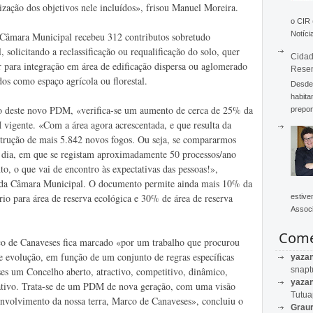
ização dos objetivos nele incluídos», frisou Manuel Moreira.
o CIR
Notícia
a Câmara Municipal recebeu 312 contributos sobretudo
, solicitando a reclassificação ou requalificação do solo, quer
Cidad
 para integração em área de edificação dispersa ou aglomerado
Rese
os como espaço agrícola ou florestal.
Desde 
habita
ão deste novo PDM, «verifica-se um aumento de cerca de 25% da
prepon
vigente. «Com a área agora acrescentada, e que resulta da
nstrução de mais 5.842 novos fogos. Ou seja, se compararmos
 dia, em que se registam aproximadamente 50 processos/ano
, o que vai de encontro às expectativas das pessoas!»,
 da Câmara Municipal. O documento permite ainda mais 10% da
ório para área de reserva ecológica e 30% de área de reserva
estive
Associ
Come
o de Canaveses fica marcado «por um trabalho que procurou
de evolução, em função de um conjunto de regras específicas
yaza
snapt
es um Concelho aberto, atractivo, competitivo, dinâmico,
yaza
itativo. Trata-se de um PDM de nova geração, com uma visão
Tutu
envolvimento da nossa terra, Marco de Canaveses», concluiu o
Graur