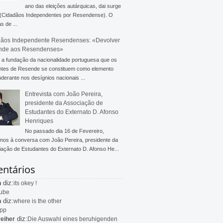
ano das eleições autárquicas, dai surge
 (Cidadãos Independentes por Resendense). O
s de ...
ãos Independente Resendenses: «Devolver
nde aos Resendenses»
a fundação da nacionalidade portuguesa que os
ntes de Resende se constituem como elemento
derante nos desígnios nacionais ...
Entrevista com João Pereira,
presidente da Associação de
Estudantes do Externato D. Afonso
Henriques
No passado dia 16 de Fevereiro,
mos à conversa com João Pereira, presidente da
ação de Estudantes do Externato D. Afonso He...
ntários
diz:
n
its okey !
ube
diz:
n
where is the other
app
diz:
eiher
Die Auswahl eines beruhigenden