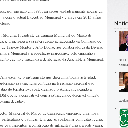
rocesso, iniciado em 1997, arrancou verdadeiramente apenas em
 já com o actual Executivo Municipal - e viveu em 2015 a fase
Notíc
clusão.
l Moreira, Presidente da Câmara Municipal do Marco de
ses, principiou a sua intervenção agradecendo «à Comissão de
de Trás-os-Montes e Alto Douro, aos colaboradores da Divisão
Câmara Municipal e à população marcoense, pelo empenho e
umento que hoje trazemos a deliberação da Assembleia Municipal.
reuniu
candid
naveses, «é o instrumento que disciplina toda a actividade
ideração as exigências contidas na legislação nacional que
stão do território», contextualizou o Autarca realçando a
DM que seja compatível com a estratégia de desenvolvimento
próxima década».
apelan
ector Municipal de Marco de Canaveses, «inicia-se uma nova
s, particulares e públicas, têm que se conformar com estas regras.
dos equipamentos, a construção de infraestruturas e a rede viária,