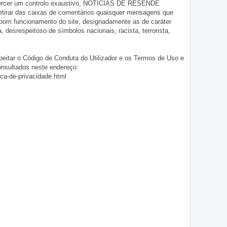
exercer um controlo exaustivo, NOTÍCIAS DE RESENDE
 retirar das caixas de comentários quaisquer mensagens que
 bom funcionamento do site, designadamente as de caráter
ia, desrespeitoso de símbolos nacionais, racista, terrorista,
eitar o Código de Conduta do Utilizador e os Termos de Uso e
onsultados neste endereço:
ica-de-privacidade.html