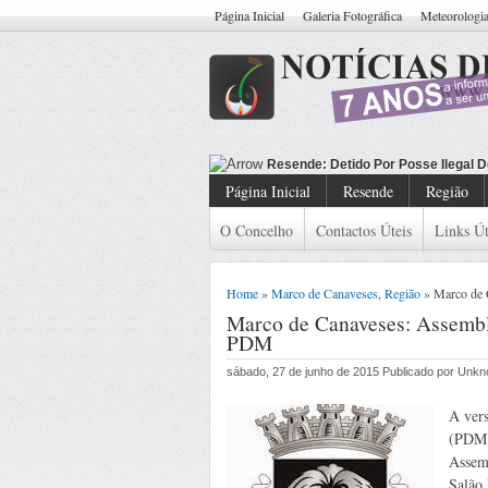
Página Inicial
Galeria Fotográfica
Meteorologi
Resende: Detido C
Página Inicial
Resende
Região
O Concelho
Contactos Úteis
Links Út
Home
»
Marco de Canaveses
,
Região
» Marco de 
Marco de Canaveses: Assembl
PDM
sábado, 27 de junho de 2015 Publicado por Unk
A vers
(PDM)
Assemb
Salão