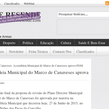
a
Classificados
WebMail
Desporto
Política
Educação
Cultura
Saúde E Bem-Estar
eis
Newsletter
Ficha Técnica
Contacte-Nos
Classificados
Canaveses: Assembleia Municipal do Marco de Canaveses aprova PDM
eia Municipal do Marco de Canaveses aprova
nown
ão final da proposta de revisão do Plano Director Municipal
 do Marco de Canaveses foi aprovada por maioria na
leia Municipal que decorreu hoje, 27 de Junho de 2015, no
 Nobre dos Paços do Concelho.