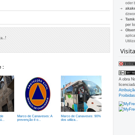
oder 
akak
dzwon
Tamk
per lo
Olse
aplic
a..!
Utiliz
Visit
 :
A obra
No
licencia
Atribuiç
Proibidas
de
Marco de Canaveses: A
Marco de Canaveses: 90%
...
prevenção é o...
dos utiliza...