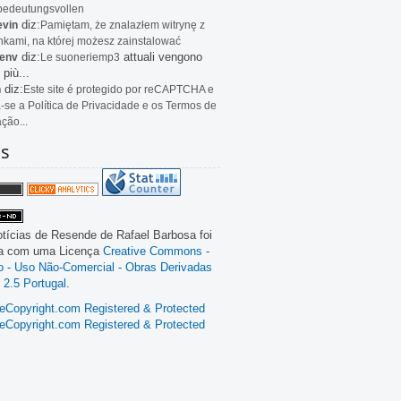
bedeutungsvollen
diz:
evin
Pamiętam, że znalazłem witrynę z
kami, na której możesz zainstalować
diz:
attuali vengono
env
Le
suoneriemp3
 più...
diz:
n
Este site é protegido por reCAPTCHA e
a-se a Política de Privacidade e os Termos de
ação...
as
tícias de Resende
de
Rafael Barbosa
foi
da com uma Licença
Creative Commons -
ão - Uso Não-Comercial - Obras Derivadas
 2.5 Portugal
.