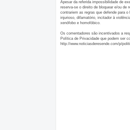
Apesar da referida impossibilidade de 
reserva-se o direito de bloquear e/ou de
contrariem as regras que defende para o
injurioso, difamatório, incitador à violênc
xenófobo e homofóbico.
Os comentadores são incentivados a resp
Política de Privacidade que podem ser c
http://www.noticiasderesende.com/p/polit