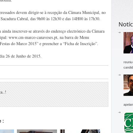
eressados devem dirigir-se à recepção da Câmara Municipal, no
 Sacadura Cabral, das 9h00 às 12h30 e das 14H00 às 17h30.
Notíc
ainda inscrever-se através do endereço electrónico da Câmara
ipal: www.cm-marco-canaveses.pt, na barra de Menu
Festas do Marco 2015” e preencher a “Ficha de Inscrição”.
 dia 26 de Junho de 2015.
reuniu
candid
a..!
apelan
 :