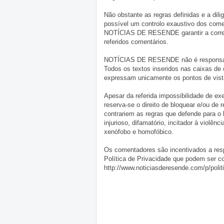
Não obstante as regras definidas e a d
possível um controlo exaustivo dos comen
NOTÍCIAS DE RESENDE garantir a correçã
referidos comentários.
NOTÍCIAS DE RESENDE não é responsável 
Todos os textos inseridos nas caixas de
expressam unicamente os pontos de vista
Apesar da referida impossibilidade de 
reserva-se o direito de bloquear e/ou de
contrariem as regras que defende para o
injurioso, difamatório, incitador à violênc
xenófobo e homofóbico.
Os comentadores são incentivados a resp
Política de Privacidade que podem ser c
http://www.noticiasderesende.com/p/polit