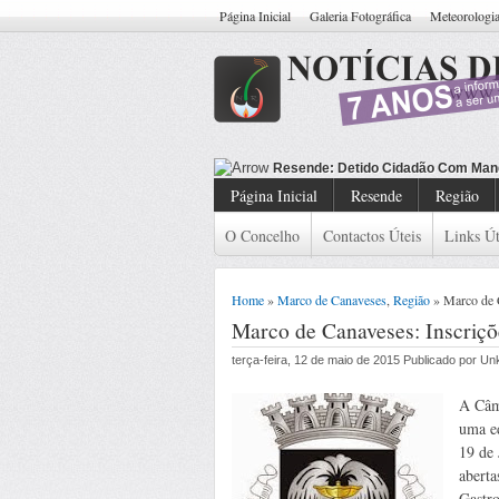
Página Inicial
Galeria Fotográfica
Meteorologi
Resende: Detido Cidadão Com Man
Página Inicial
Resende
Região
O Concelho
Contactos Úteis
Links Út
Home
»
Marco de Canaveses
,
Região
» Marco de C
Marco de Canaveses: Inscriçõ
terça-feira, 12 de maio de 2015 Publicado por U
A Câm
uma ed
19 de 
aberta
Gastr