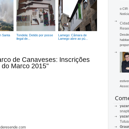
o CIR
Notícia
Cidad
Rese
Desde 
m Santa
Tondela: Detido por posse
Lamego: Câmara de
ilegal de...
Lamego abre ao pú...
habita
prepon
arco de Canaveses: Inscrições
s do Marco 2015"
estive
Associ
Come
yaza
snapt
yaza
Tutu
Graur
asderesende.com