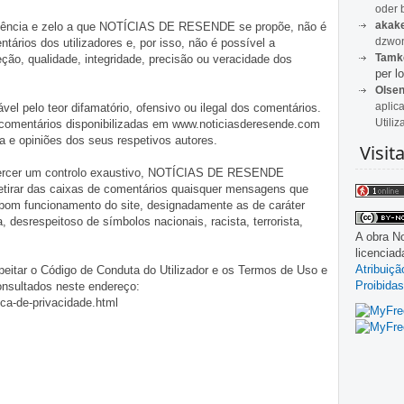
oder 
akak
iligência e zelo a que NOTÍCIAS DE RESENDE se propõe, não é
dzwon
tários dos utilizadores e, por isso, não é possível a
Tamk
o, qualidade, integridade, precisão ou veracidade dos
per lo
Olse
aplic
pelo teor difamatório, ofensivo ou ilegal dos comentários.
Utiliz
 comentários disponibilizadas em www.noticiasderesende.com
 e opiniões dos seus respetivos autores.
Visit
exercer um controlo exaustivo, NOTÍCIAS DE RESENDE
 retirar das caixas de comentários quaisquer mensagens que
 bom funcionamento do site, designadamente as de caráter
ia, desrespeitoso de símbolos nacionais, racista, terrorista,
A obra
No
licencia
Atribuiç
eitar o Código de Conduta do Utilizador e os Termos de Uso e
Proibidas
onsultados neste endereço:
ica-de-privacidade.html