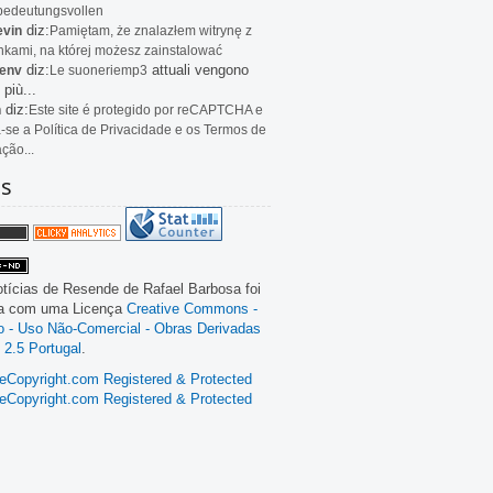
bedeutungsvollen
diz:
evin
Pamiętam, że znalazłem witrynę z
kami, na której możesz zainstalować
diz:
attuali vengono
env
Le
suoneriemp3
 più...
diz:
n
Este site é protegido por reCAPTCHA e
a-se a Política de Privacidade e os Termos de
ação...
as
tícias de Resende
de
Rafael Barbosa
foi
da com uma Licença
Creative Commons -
ão - Uso Não-Comercial - Obras Derivadas
 2.5 Portugal
.