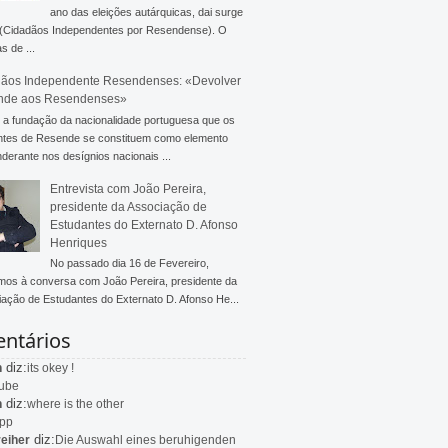
ano das eleições autárquicas, dai surge
 (Cidadãos Independentes por Resendense). O
s de ...
ãos Independente Resendenses: «Devolver
nde aos Resendenses»
a fundação da nacionalidade portuguesa que os
ntes de Resende se constituem como elemento
derante nos desígnios nacionais ...
Entrevista com João Pereira,
presidente da Associação de
Estudantes do Externato D. Afonso
Henriques
No passado dia 16 de Fevereiro,
mos à conversa com João Pereira, presidente da
ação de Estudantes do Externato D. Afonso He...
ntários
diz:
n
its okey !
ube
diz:
n
where is the other
app
diz:
eiher
Die Auswahl eines beruhigenden