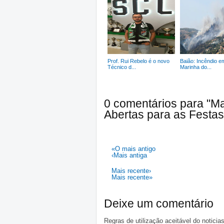
Prof. Rui Rebelo é o novo
Baião: Incêndio e
Técnico d...
Marinha do...
0 comentários para "M
Abertas para as Festa
«O mais antigo
‹Mais antiga
Mais recente›
Mais recente»
Deixe um comentário
Regras de utilização aceitável do notici