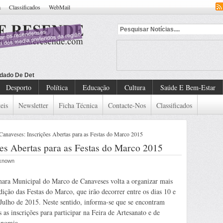
a
Classificados
WebMail
dado De Detenção Europeu
Desporto
Política
Educação
Cultura
Saúde E Bem-Estar
eis
Newsletter
Ficha Técnica
Contacte-Nos
Classificados
anaveses: Inscrições Abertas para as Festas do Marco 2015
es Abertas para as Festas do Marco 2015
nknown
ara Municipal do Marco de Canaveses volta a organizar mais
ição das Festas do Marco, que irão decorrer entre os dias 10 e
Julho de 2015. Neste sentido, informa-se que se encontram
s as inscrições para participar na Feira de Artesanato e de
onomia.