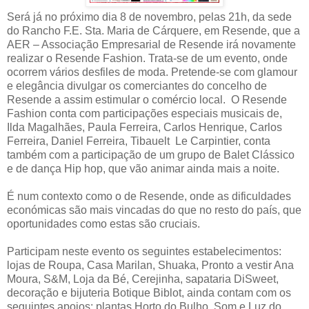
Será já no próximo dia 8 de novembro, pelas 21h, da sede
do Rancho F.E. Sta. Maria de Cárquere, em Resende, que a
AER – Associação Empresarial de Resende irá novamente
realizar o Resende Fashion. Trata-se de um evento, onde
ocorrem vários desfiles de moda. Pretende-se com glamour
e elegância divulgar os comerciantes do concelho de
Resende a assim estimular o comércio local. O Resende
Fashion conta com participações especiais musicais de,
Ilda Magalhães, Paula Ferreira, Carlos Henrique, Carlos
Ferreira, Daniel Ferreira, Tibauelt Le Carpintier, conta
também com a participação de um grupo de Balet Clássico
e de dança Hip hop, que vão animar ainda mais a noite.
É num contexto como o de Resende, onde as dificuldades
económicas são mais vincadas do que no resto do país, que
oportunidades como estas são cruciais.
Participam neste evento os seguintes estabelecimentos:
lojas de Roupa, Casa Marilan, Shuaka, Pronto a vestir Ana
Moura, S&M, Loja da Bé, Cerejinha, sapataria DiSweet,
decoração e bijuteria Botique Biblot, ainda contam com os
seguintes apoios: plantas Horto do Bulho, Som e Luz do