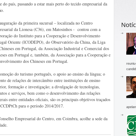
e do país, passando a estar mais perto do tecido empresarial da
ão.
auguração da primeira sucursal – localizada no Centro
Notíc
esarial da Lionesa (C36), em Matosinhos - contou com a
boração do Instituto para a Cooperação e Desenvolvimento
ugal Oriente (ICODEPO), do Observatório da China, da Liga
Chineses em Portugal, da Associação Industrial e Comercial dos
eses em Portugal e, também, da Associação para a Cooperação e
nvolvimento dos Chineses em Portugal.
reuniu
candid
omoção do turismo português, o apoio ao ensino da língua; o
nto de relações de intercâmbio entre instituições de ensino
rior, formação e investigação; a divulgação de tecnologias,
utos e serviços, bem como o desenvolvimento das relações
terais entre entidades oficiais, são os principais objetivos traçados
 CCDPtCh para o período 2014/2017.
apelan
nselho Empresarial do Centro, em Coimbra, acolhe a sede da
dade.