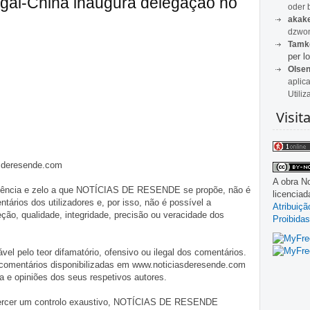
gal-China inaugura delegação no
oder 
akak
dzwon
Tamk
per lo
Olse
aplic
Utiliz
Visit
asderesende.com
A obra
No
iligência e zelo a que NOTÍCIAS DE RESENDE se propõe, não é
licencia
tários dos utilizadores e, por isso, não é possível a
Atribuiç
o, qualidade, integridade, precisão ou veracidade dos
Proibidas
pelo teor difamatório, ofensivo ou ilegal dos comentários.
 comentários disponibilizadas em www.noticiasderesende.com
 e opiniões dos seus respetivos autores.
exercer um controlo exaustivo, NOTÍCIAS DE RESENDE