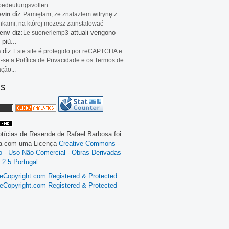
bedeutungsvollen
diz:
evin
Pamiętam, że znalazłem witrynę z
kami, na której możesz zainstalować
diz:
attuali vengono
env
Le
suoneriemp3
 più...
diz:
n
Este site é protegido por reCAPTCHA e
a-se a Política de Privacidade e os Termos de
ação...
as
tícias de Resende
de
Rafael Barbosa
foi
da com uma Licença
Creative Commons -
ão - Uso Não-Comercial - Obras Derivadas
 2.5 Portugal
.