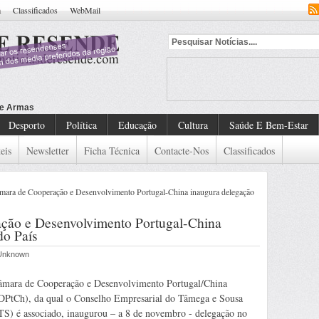
a
Classificados
WebMail
Desporto
Política
Educação
Cultura
Saúde E Bem-Estar
eis
Newsletter
Ficha Técnica
Contacte-Nos
Classificados
ra de Cooperação e Desenvolvimento Portugal-China inaugura delegação
ão e Desenvolvimento Portugal-China
do País
 Unknown
mara de Cooperação e Desenvolvimento Portugal/China
PtCh), da qual o Conselho Empresarial do Tâmega e Sousa
S) é associado, inaugurou – a 8 de novembro - delegação no