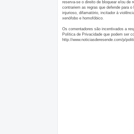
reserva-se o direito de bloquear e/ou de
contrariem as regras que defende para o
injurioso, difamatório, incitador à violênc
xenófobo e homofóbico.
Os comentadores são incentivados a resp
Política de Privacidade que podem ser c
http://www.noticiasderesende.com/p/polit