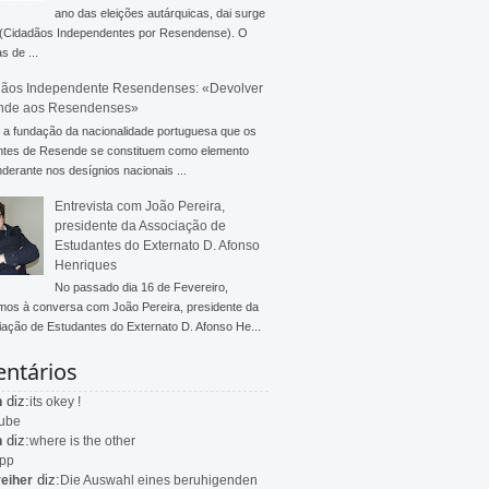
ano das eleições autárquicas, dai surge
 (Cidadãos Independentes por Resendense). O
s de ...
ãos Independente Resendenses: «Devolver
nde aos Resendenses»
a fundação da nacionalidade portuguesa que os
ntes de Resende se constituem como elemento
derante nos desígnios nacionais ...
Entrevista com João Pereira,
presidente da Associação de
Estudantes do Externato D. Afonso
Henriques
No passado dia 16 de Fevereiro,
mos à conversa com João Pereira, presidente da
ação de Estudantes do Externato D. Afonso He...
ntários
diz:
n
its okey !
ube
diz:
n
where is the other
app
diz:
eiher
Die Auswahl eines beruhigenden