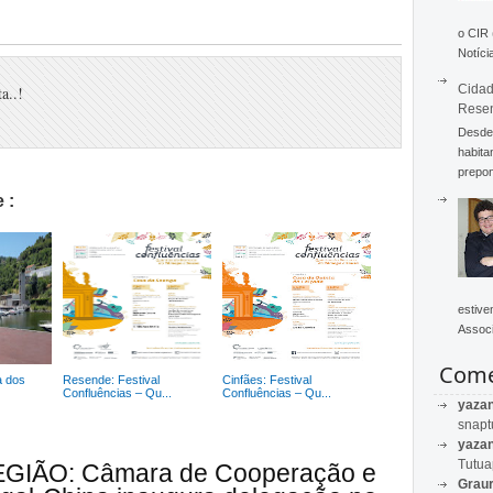
o CIR
Notícia
Cidad
a..!
Rese
Desde 
habita
prepon
 :
estive
Associ
Come
a dos
Resende: Festival
Cinfães: Festival
Confluências – Qu...
Confluências – Qu...
yaza
snapt
yaza
Tutu
REGIÃO: Câmara de Cooperação e
Graur