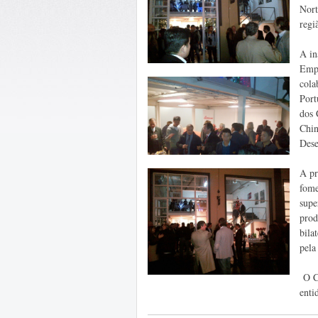
Nort
regi
A in
Empr
cola
Port
dos 
Chin
Dese
A pr
fome
supe
prod
bila
pela
O Co
enti