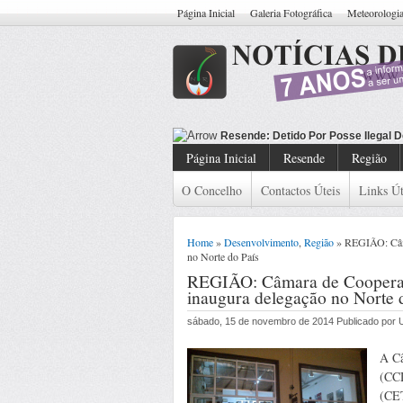
Página Inicial
Galeria Fotográfica
Meteorologi
Resende: De
Página Inicial
Resende
Região
O Concelho
Contactos Úteis
Links Út
Home
»
Desenvolvimento
,
Região
» REGIÃO: Câma
no Norte do País
REGIÃO: Câmara de Cooperaç
inaugura delegação no Norte 
sábado, 15 de novembro de 2014 Publicado por
A Câ
(CCD
(CET