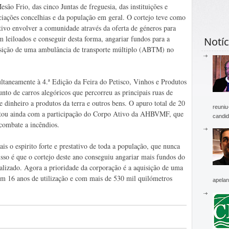
esão Frio, das cinco Juntas de freguesia, das instituições e
ciações concelhias e da população em geral. O cortejo teve como
tivo envolver a comunidade através da oferta de géneros para
m leiloados e conseguir desta forma, angariar fundos para a
Notíc
sição de uma ambulância de transporte múltiplo (ABTM) no
ltaneamente à 4.ª Edição da Feira do Petisco, Vinhos e Produtos
unto de carros alegóricos que percorreu as principais ruas de
 dinheiro a produtos da terra e outros bens. O apuro total de 20
reuniu
ontou ainda com a participação do Corpo Ativo da AHBVMF, que
candid
combate a incêndios.
s o espirito forte e prestativo de toda a população, que nunca
sso é que o cortejo deste ano conseguiu angariar mais fundos do
ealizado. Agora a prioridade da corporação é a aquisição de uma
om 16 anos de utilização e com mais de 530 mil quilómetros
apelan