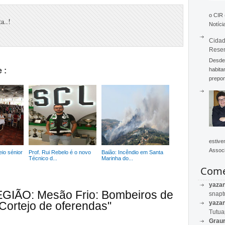
o CIR
a..!
Notícia
Cidad
Rese
Desde 
habita
 :
prepon
estive
Associ
io sénior
Prof. Rui Rebelo é o novo
Baião: Incêndio em Santa
Técnico d...
Marinha do...
Come
yaza
EGIÃO: Mesão Frio: Bombeiros de
snapt
yaza
Cortejo de oferendas"
Tutu
Graur