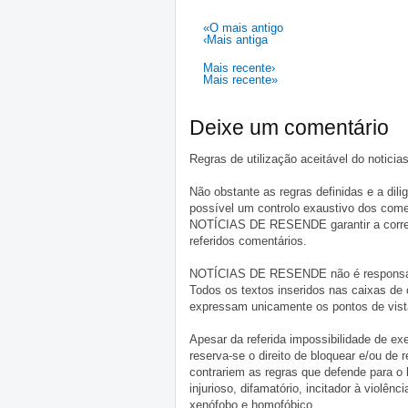
«O mais antigo
‹Mais antiga
Mais recente›
Mais recente»
Deixe um comentário
Regras de utilização aceitável do notici
Não obstante as regras definidas e a d
possível um controlo exaustivo dos comen
NOTÍCIAS DE RESENDE garantir a correçã
referidos comentários.
NOTÍCIAS DE RESENDE não é responsável 
Todos os textos inseridos nas caixas de
expressam unicamente os pontos de vista
Apesar da referida impossibilidade de 
reserva-se o direito de bloquear e/ou de
contrariem as regras que defende para o
injurioso, difamatório, incitador à violênc
xenófobo e homofóbico.