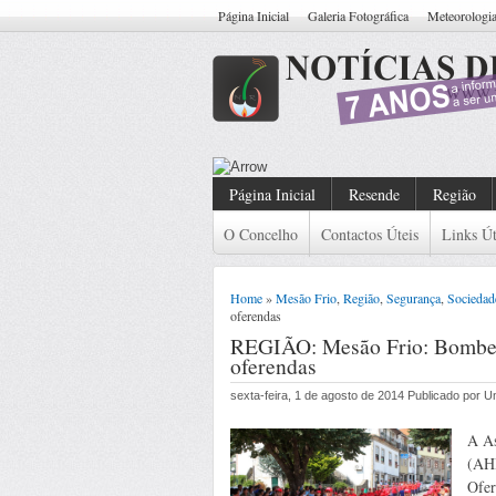
Página Inicial
Galeria Fotográfica
Meteorologi
Resende: Detido Cidadão
Página Inicial
Resende
Região
O Concelho
Contactos Úteis
Links Út
Home
»
Mesão Frio
,
Região
,
Segurança
,
Sociedad
oferendas
REGIÃO: Mesão Frio: Bombeir
oferendas
sexta-feira, 1 de agosto de 2014 Publicado por 
A As
(AHB
Ofer