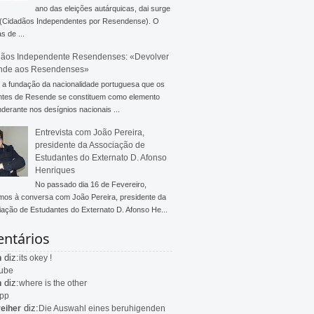
ano das eleições autárquicas, dai surge
 (Cidadãos Independentes por Resendense). O
s de ...
ãos Independente Resendenses: «Devolver
nde aos Resendenses»
a fundação da nacionalidade portuguesa que os
ntes de Resende se constituem como elemento
derante nos desígnios nacionais ...
Entrevista com João Pereira,
presidente da Associação de
Estudantes do Externato D. Afonso
Henriques
No passado dia 16 de Fevereiro,
mos à conversa com João Pereira, presidente da
ação de Estudantes do Externato D. Afonso He...
ntários
diz:
n
its okey !
ube
diz:
n
where is the other
app
diz:
eiher
Die Auswahl eines beruhigenden