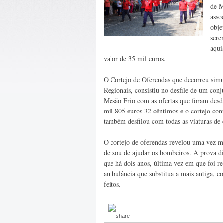
de M
asso
obje
sere
aqui
valor de 35 mil euros.
O Cortejo de Oferendas que decorreu simu
Regionais, consistiu no desfile de um conj
Mesão Frio com as ofertas que foram desde
mil 805 euros 32 cêntimos e o cortejo c
também desfilou com todas as viaturas de 
O cortejo de oferendas revelou uma vez mai
deixou de ajudar os bombeiros. A prova di
que há dois anos, última vez em que foi r
ambulância que substitua a mais antiga, c
feitos.