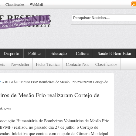
a
Classificados
WebMail
Desporto
Política
Educação
Cultura
Saúde E Bem-Estar
eis
Newsletter
Ficha Técnica
Contacte-Nos
Classificados
e
» REGIÃO: Mesão Frio: Bombeiros de Mesão Frio realizaram Cortejo de
os de Mesão Frio realizaram Cortejo de
Unknown
sociação Humanitária de Bombeiros Voluntários de Mesão Frio
VMF) realizou no passado dia 27 de julho, o Cortejo de
endas, iniciativa que contou com o apoio da Câmara Municipal