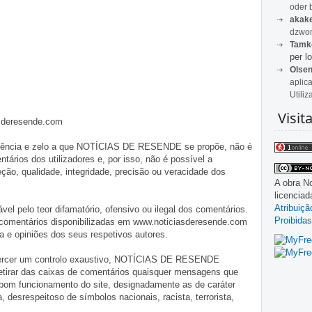
oder 
akak
dzwon
Tamk
per lo
Olse
aplic
Utiliz
Visit
asderesende.com
iligência e zelo a que NOTÍCIAS DE RESENDE se propõe, não é
tários dos utilizadores e, por isso, não é possível a
o, qualidade, integridade, precisão ou veracidade dos
A obra
No
licencia
Atribuiç
pelo teor difamatório, ofensivo ou ilegal dos comentários.
Proibidas
 comentários disponibilizadas em www.noticiasderesende.com
 e opiniões dos seus respetivos autores.
exercer um controlo exaustivo, NOTÍCIAS DE RESENDE
 retirar das caixas de comentários quaisquer mensagens que
 bom funcionamento do site, designadamente as de caráter
ia, desrespeitoso de símbolos nacionais, racista, terrorista,