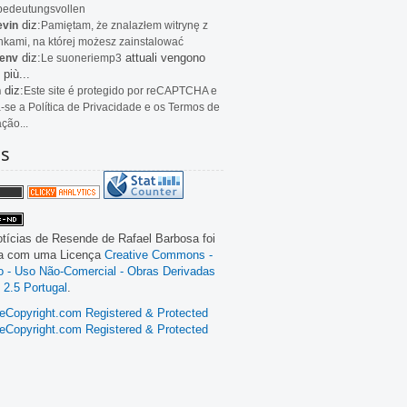
bedeutungsvollen
diz:
evin
Pamiętam, że znalazłem witrynę z
kami, na której możesz zainstalować
diz:
attuali vengono
env
Le
suoneriemp3
 più...
diz:
n
Este site é protegido por reCAPTCHA e
a-se a Política de Privacidade e os Termos de
ação...
as
tícias de Resende
de
Rafael Barbosa
foi
da com uma Licença
Creative Commons -
ão - Uso Não-Comercial - Obras Derivadas
 2.5 Portugal
.