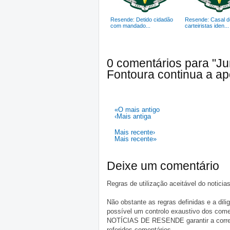
Resende: Detido cidadão
Resende: Casal d
com mandado...
carteiristas iden...
0 comentários para "J
Fontoura continua a apo
«O mais antigo
‹Mais antiga
Mais recente›
Mais recente»
Deixe um comentário
Regras de utilização aceitável do notici
Não obstante as regras definidas e a d
possível um controlo exaustivo dos comen
NOTÍCIAS DE RESENDE garantir a correçã
referidos comentários.