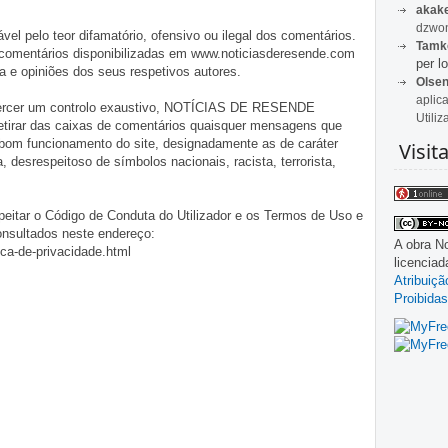
akak
dzwon
pelo teor difamatório, ofensivo ou ilegal dos comentários.
Tamk
 comentários disponibilizadas em www.noticiasderesende.com
per lo
 e opiniões dos seus respetivos autores.
Olse
aplic
exercer um controlo exaustivo, NOTÍCIAS DE RESENDE
Utiliz
 retirar das caixas de comentários quaisquer mensagens que
 bom funcionamento do site, designadamente as de caráter
Visit
ia, desrespeitoso de símbolos nacionais, racista, terrorista,
eitar o Código de Conduta do Utilizador e os Termos de Uso e
onsultados neste endereço:
A obra
No
ica-de-privacidade.html
licencia
Atribuiç
Proibidas