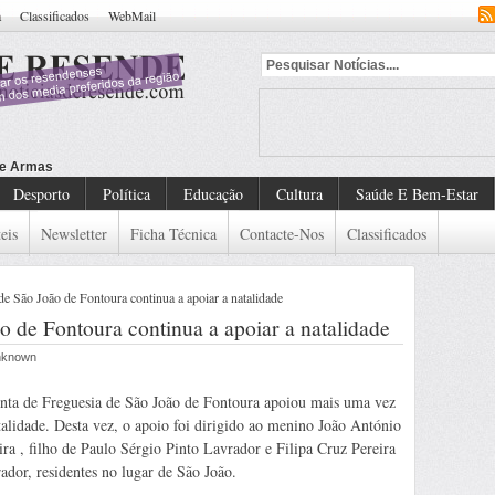
a
Classificados
WebMail
Desporto
Política
Educação
Cultura
Saúde E Bem-Estar
eis
Newsletter
Ficha Técnica
Contacte-Nos
Classificados
de São João de Fontoura continua a apoiar a natalidade
o de Fontoura continua a apoiar a natalidade
Unknown
nta de Freguesia de São João de Fontoura apoiou mais uma vez
talidade. Desta vez, o apoio foi dirigido ao menino João António
ira , filho de Paulo Sérgio Pinto Lavrador e Filipa Cruz Pereira
ador, residentes no lugar de São João.