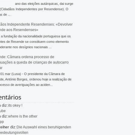
ano das eleições autárquicas, dai surge
 (Cidadãos Independentes por Resendense). O
s de ...
ãos Independente Resendenses: «Devolver
nde aos Resendenses»
a fundação da nacionalidade portuguesa que os
ntes de Resende se constituem como elemento
derante nos desígnios nacionais ...
de: Câmara ordena processo de
guações a queda de crianças de autocarro
ar
 01 mar (Lusa) - O presidente da Câmara de
e, António Borges, ordenou hoje a realização de
cesso de averiguações ao aciden...
ntários
diz:
n
its okey !
ube
diz:
n
where is the other
app
diz:
eiher
Die Auswahl eines beruhigenden
bedeutungsvollen