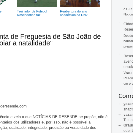
o CIR
e
Treinador de Futebol
Reabertura do ano
Notícia
Resendense faz...
académico da Univ...
Cidad
Rese
unta de Freguesia de São João de
Desde 
habita
iar a natalidade"
prepon
Resen
averi
escol
Viseu,
Resend
um pro
Come
yaza
asderesende.com
snapt
yaza
iligência e zelo a que NOTÍCIAS DE RESENDE se propõe, não é
Tutu
tários dos utilizadores e, por isso, não é possível a
Graur
o, qualidade, integridade, precisão ou veracidade dos
oder 