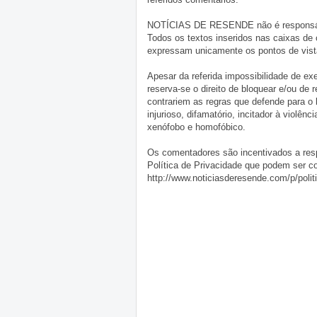
NOTÍCIAS DE RESENDE não é responsável 
Todos os textos inseridos nas caixas de
expressam unicamente os pontos de vista
Apesar da referida impossibilidade de 
reserva-se o direito de bloquear e/ou de
contrariem as regras que defende para o
injurioso, difamatório, incitador à violênc
xenófobo e homofóbico.
Os comentadores são incentivados a resp
Política de Privacidade que podem ser c
http://www.noticiasderesende.com/p/polit