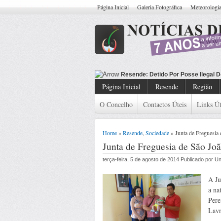
Página Inicial
Galeria Fotográfica
Meteorologi
Resende: De
Página Inicial
Resende
Região
O Concelho
Contactos Úteis
Links Út
Home
»
Resende
,
Sociedade
» Junta de Freguesia 
Junta de Freguesia de São Joã
terça-feira, 5 de agosto de 2014 Publicado por 
A Ju
a na
Pere
Lavr