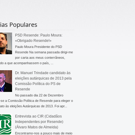
ias Populares
PSD Resende: Paulo Moura:
«Obrigado Resende!»
Paulo Moura Presidente do PSD
Resende Na semana passada dirigi-me
por carta aos meus conterrâneos,
do a que acompanhassem o país, ...
Dr. Manuel Trindade candidato às
eleições autárquicas de 2013 pela
Comissão Política do PS de
Resende
No passado dia 22 de Dezembro
-se a Comissão Política de Resende para eleger o
ato às eleições Autárquicas de 2013. Foi apr...
Entrevista ao CIR (Cidadãos
Independentes por Resende)
(Álvaro Matos de Almeida)
Encontramo-nos a pouco mais de meio