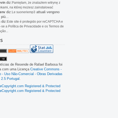
diz:
evin
Pamiętam, że znalazłem witrynę z
kami, na której możesz zainstalować
diz:
attuali vengono
env
Le
suoneriemp3
 più...
diz:
n
Este site é protegido por reCAPTCHA e
a-se a Política de Privacidade e os Termos de
ação...
as
tícias de Resende
de
Rafael Barbosa
foi
da com uma Licença
Creative Commons -
ão - Uso Não-Comercial - Obras Derivadas
 2.5 Portugal
.