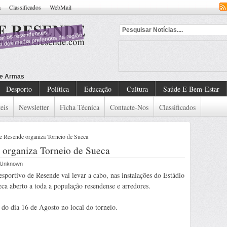
a
Classificados
WebMail
Desporto
Política
Educação
Cultura
Saúde E Bem-Estar
eis
Newsletter
Ficha Técnica
Contacte-Nos
Classificados
 Resende organiza Torneio de Sueca
 organiza Torneio de Sueca
r Unknown
portivo de Resende vai levar a cabo, nas instalações do Estádio
a aberto a toda a população resendense e arredores.
h do dia 16 de Agosto no local do torneio.