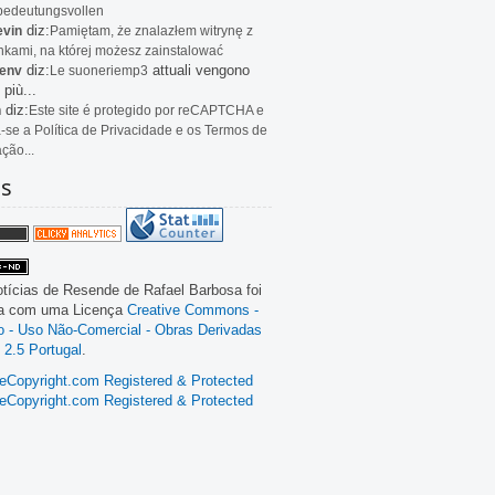
bedeutungsvollen
diz:
evin
Pamiętam, że znalazłem witrynę z
kami, na której możesz zainstalować
diz:
attuali vengono
env
Le
suoneriemp3
 più...
diz:
n
Este site é protegido por reCAPTCHA e
a-se a Política de Privacidade e os Termos de
ação...
as
tícias de Resende
de
Rafael Barbosa
foi
da com uma Licença
Creative Commons -
ão - Uso Não-Comercial - Obras Derivadas
 2.5 Portugal
.