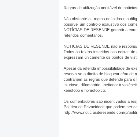
Regras de utilização aceitável do notici
Não obstante as regras definidas e a d
possível um controlo exaustivo dos comen
NOTÍCIAS DE RESENDE garantir a correçã
referidos comentários.
NOTÍCIAS DE RESENDE não é responsável 
Todos os textos inseridos nas caixas de
expressam unicamente os pontos de vista
Apesar da referida impossibilidade de 
reserva-se o direito de bloquear e/ou de
contrariem as regras que defende para o
injurioso, difamatório, incitador à violênc
xenófobo e homofóbico.
Os comentadores são incentivados a resp
Política de Privacidade que podem ser c
http://www.noticiasderesende.com/p/polit