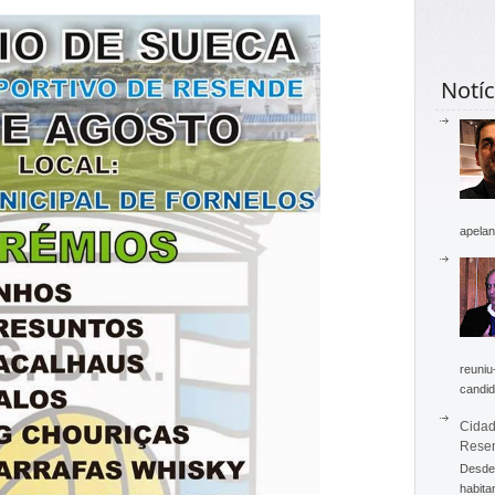
Notíc
apelan
reuniu
candid
Cidad
Rese
Desde 
habita