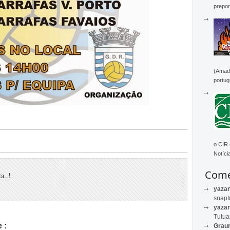
prepon
(Amado
portug
o CIR
Notícia
Come
a..!
yaza
snapt
yaza
Tutu
 :
Graur