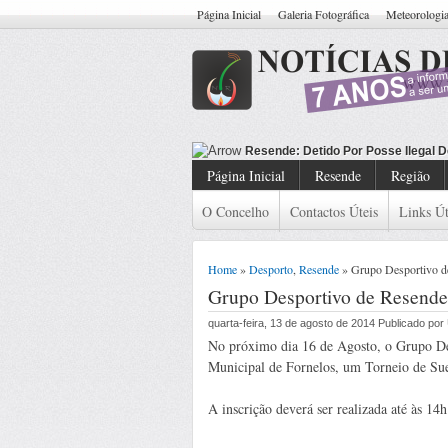
Página Inicial
Galeria Fotográfica
Meteorologi
Resende: Detido
Página Inicial
Resende
Região
O Concelho
Contactos Úteis
Links Út
Home
»
Desporto
,
Resende
» Grupo Desportivo de
Grupo Desportivo de Resende
quarta-feira, 13 de agosto de 2014 Publicado po
No próximo dia 16 de Agosto, o Grupo Des
Municipal de Fornelos, um Torneio de Suec
A inscrição deverá ser realizada até às 14