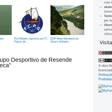
oder 
akak
dzwon
Tamk
per lo
Olse
aplic
Utiliz
bol
Rui Rebelo regressa ao FC
EDP Meia Maratona do
Visit
.
Paços de ...
Douro Vinhatei...
rupo Desportivo de Resende
ueca"
A obra
No
licencia
Atribuiç
Proibidas