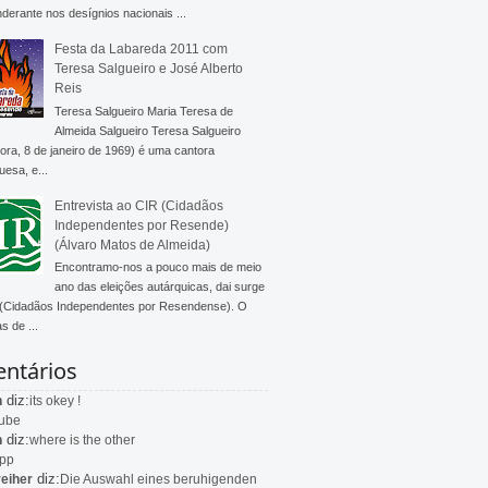
derante nos desígnios nacionais ...
Festa da Labareda 2011 com
Teresa Salgueiro e José Alberto
Reis
Teresa Salgueiro Maria Teresa de
Almeida Salgueiro Teresa Salgueiro
ra, 8 de janeiro de 1969) é uma cantora
uesa, e...
Entrevista ao CIR (Cidadãos
Independentes por Resende)
(Álvaro Matos de Almeida)
Encontramo-nos a pouco mais de meio
ano das eleições autárquicas, dai surge
 (Cidadãos Independentes por Resendense). O
s de ...
ntários
diz:
n
its okey !
ube
diz:
n
where is the other
app
diz:
eiher
Die Auswahl eines beruhigenden