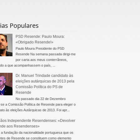
ias Populares
PSD Resende: Paulo Moura:
«Obrigado Resende!»
Paulo Moura Presidente do PSD
Resende Na semana passada dirigi-me
por carta aos meus conterrâneos,
do a que acompanhassem o país, ...
Dr. Manuel Trindade candidato às
eleições autárquicas de 2013 pela
Comissão Política do PS de
Resende
No passado dia 22 de Dezembro
-se a Comissão Política de Resende para eleger o
ato às eleições Autárquicas de 2013. Foi apr...
ãos Independente Resendenses: «Devolver
nde aos Resendenses»
a fundação da nacionalidade portuguesa que os
ntes de Resende se constituem como elemento