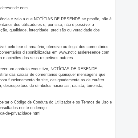
asderesende.com
iligência e zelo a que NOTÍCIAS DE RESENDE se propõe, não é
tários dos utilizadores e, por isso, não é possível a
o, qualidade, integridade, precisão ou veracidade dos
pelo teor difamatório, ofensivo ou ilegal dos comentários.
 comentários disponibilizadas em www.noticiasderesende.com
 e opiniões dos seus respetivos autores.
exercer um controlo exaustivo, NOTÍCIAS DE RESENDE
 retirar das caixas de comentários quaisquer mensagens que
 bom funcionamento do site, designadamente as de caráter
ia, desrespeitoso de símbolos nacionais, racista, terrorista,
eitar o Código de Conduta do Utilizador e os Termos de Uso e
onsultados neste endereço:
ica-de-privacidade.html