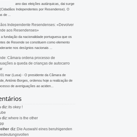
ano das eleições autárquicas, dai surge
 (Cidadãos Independentes por Resendense). O
s de ...
ãos Independente Resendenses: «Devolver
nde aos Resendenses»
a fundação da nacionalidade portuguesa que os
ntes de Resende se constituem como elemento
derante nos desígnios nacionais ...
de: Câmara ordena processo de
guações a queda de crianças de autocarro
ar
 01 mar (Lusa) - O presidente da Câmara de
e, António Borges, ordenou hoje a realização de
cesso de averiguações ao aciden...
ntários
diz:
n
its okey !
ube
diz:
n
where is the other
app
diz:
eiher
Die Auswahl eines beruhigenden
bedeutungsvollen