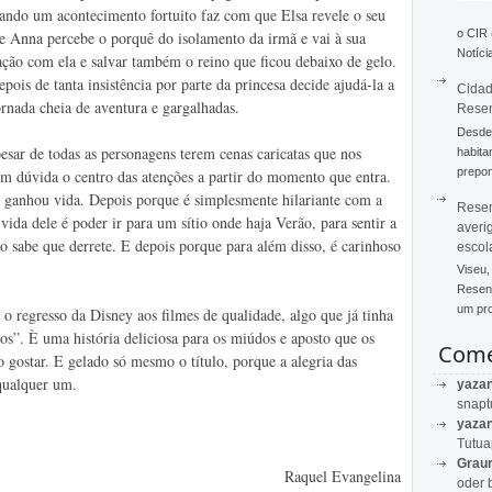
ando um acontecimento fortuito faz com que Elsa revele o seu
o CIR
ue Anna percebe o porquê do isolamento da irmã e vai à sua
Notícia
elação com ela e salvar também o reino que ficou debaixo de gelo.
ois de tanta insistência por parte da princesa decide ajudá-la a
Cidad
ornada cheia de aventura e gargalhadas.
Rese
Desde 
sar de todas as personagens terem cenas caricatas que nos
habita
prepon
m dúvida o centro das atenções a partir do momento que entra.
ganhou vida. Depois porque é simplesmente hilariante com a
Resen
vida dele é poder ir para um sítio onde haja Verão, para sentir a
averi
 não sabe que derrete. E depois porque para além disso, é carinhoso
escol
Viseu,
Resend
um pro
o regresso da Disney aos filmes de qualidade, algo que já tinha
s”. È uma história deliciosa para os miúdos e aposto que os
Come
gostar. E gelado só mesmo o título, porque a alegria das
qualquer um.
yaza
snapt
yaza
Tutu
Graur
Raquel Evangelina
oder 