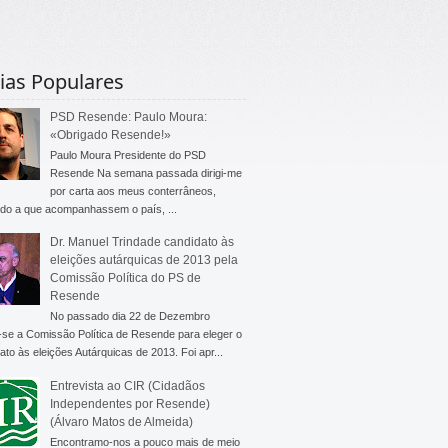
ias Populares
PSD Resende: Paulo Moura:
«Obrigado Resende!»
Paulo Moura Presidente do PSD
Resende Na semana passada dirigi-me
por carta aos meus conterrâneos,
do a que acompanhassem o país, ...
Dr. Manuel Trindade candidato às
eleições autárquicas de 2013 pela
Comissão Política do PS de
Resende
No passado dia 22 de Dezembro
-se a Comissão Política de Resende para eleger o
ato às eleições Autárquicas de 2013. Foi apr...
Entrevista ao CIR (Cidadãos
Independentes por Resende)
(Álvaro Matos de Almeida)
Encontramo-nos a pouco mais de meio