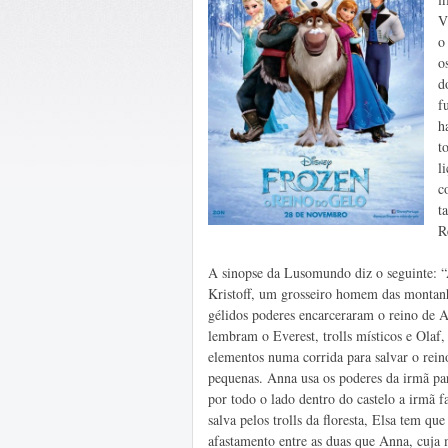
V
o
o
d
f
h
t
l
c
t
R
A sinopse da Lusomundo diz o seguinte: “
Kristoff, um grosseiro homem das montanha
gélidos poderes encarceraram o reino de 
lembram o Everest, trolls místicos e Olaf,
elementos numa corrida para salvar o rein
pequenas. Anna usa os poderes da irmã par
por todo o lado dentro do castelo a irmã 
salva pelos trolls da floresta, Elsa tem qu
afastamento entre as duas que Anna, cuja