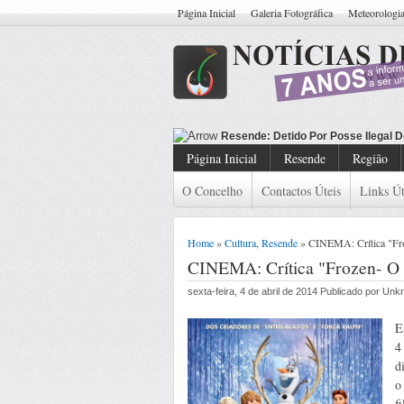
Página Inicial
Galeria Fotográfica
Meteorologi
Resende: D
Página Inicial
Resende
Região
O Concelho
Contactos Úteis
Links Út
Home
»
Cultura
,
Resende
» CINEMA: Crítica "Fro
CINEMA: Crítica "Frozen- O 
sexta-feira, 4 de abril de 2014 Publicado por Un
E
4
d
o
f