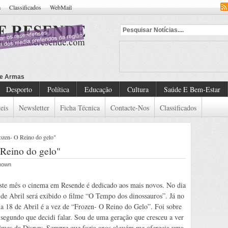
a
Classificados
WebMail
Desporto
Política
Educação
Cultura
Saúde E Bem-Estar
eis
Newsletter
Ficha Técnica
Contacte-Nos
Classificados
zen- O Reino do gelo"
Reino do gelo"
known
ste mês o cinema em Resende é dedicado aos mais novos. No dia
 de Abril será exibido o filme “O Tempo dos dinossauros”. Já no
ia 18 de Abril é a vez de “Frozen- O Reino do Gelo”. Foi sobre
 segundo que decidi falar. Sou de uma geração que cresceu a ver
ilmes da Disney. Sempre que fazia anos alguém me oferecia uma