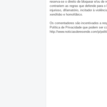
reserva-se o direito de bloquear e/ou de
contrariem as regras que defende para o
injurioso, difamatório, incitador à violênc
xenófobo e homofóbico.
Os comentadores são incentivados a resp
Política de Privacidade que podem ser c
http://www.noticiasderesende.com/p/polit