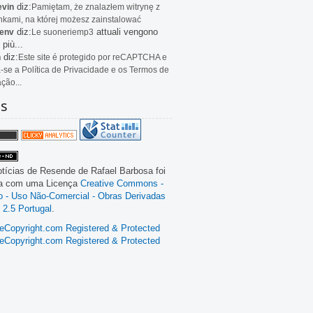
diz:
evin
Pamiętam, że znalazłem witrynę z
kami, na której możesz zainstalować
diz:
attuali vengono
env
Le
suoneriemp3
 più...
diz:
n
Este site é protegido por reCAPTCHA e
a-se a Política de Privacidade e os Termos de
ação...
as
tícias de Resende
de
Rafael Barbosa
foi
da com uma Licença
Creative Commons -
ão - Uso Não-Comercial - Obras Derivadas
 2.5 Portugal
.