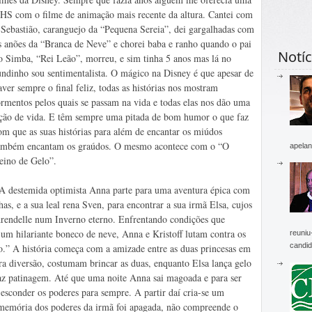
HS com o filme de animação mais recente da altura. Cantei com
 Sebastião, caranguejo da “Pequena Sereia”, dei gargalhadas com
s anões da “Branca de Neve” e chorei baba e ranho quando o pai
Notíc
o Simba, “Rei Leão”, morreu, e sim tinha 5 anos mas lá no
undinho sou sentimentalista. O mágico na Disney é que apesar de
aver sempre o final feliz, todas as histórias nos mostram
ormentos pelos quais se passam na vida e todas elas nos dão uma
ição de vida. E têm sempre uma pitada de bom humor o que faz
om que as suas histórias para além de encantar os miúdos
ambém encantam os graúdos. O mesmo acontece com o “O
apelan
eino de Gelo”.
A destemida optimista Anna parte para uma aventura épica com
s, e a sua leal rena Sven, para encontrar a sua irmã Elsa, cujos
Arendelle num Inverno eterno. Enfrentando condições que
 um hilariante boneco de neve, Anna e Kristoff lutam contra os
reuniu
candid
o.” A história começa com a amizade entre as duas princesas em
a diversão, costumam brincar as duas, enquanto Elsa lança gelo
faz patinagem. Até que uma noite Anna sai magoada e para ser
e esconder os poderes para sempre. A partir daí cria-se um
 memória dos poderes da irmã foi apagada, não compreende o