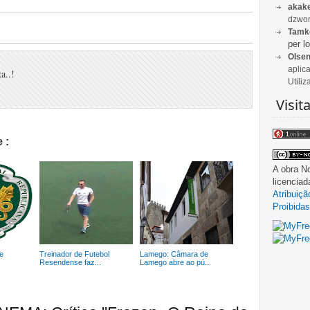
akak
dzwon
Tamk
per lo
Olse
aplic
a..!
Utiliz
Visit
 :
A obra
No
licencia
Atribuiç
Proibidas
e
Treinador de Futebol
Lamego: Câmara de
Resendense faz...
Lamego abre ao pú...