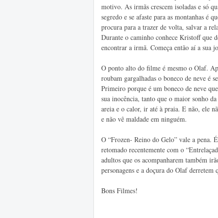
motivo. As irmãs crescem isoladas e só qu
segredo e se afaste para as montanhas é q
procura para a trazer de volta, salvar a r
Durante o caminho conhece Kristoff que dep
encontrar a irmã. Começa então aí a sua j
O ponto alto do filme é mesmo o Olaf. Ape
roubam gargalhadas o boneco de neve é se
Primeiro porque é um boneco de neve que 
sua inocência, tanto que o maior sonho da 
areia e o calor, ir até à praia. E não, ele
e não vê maldade em ninguém.
O “Frozen- Reino do Gelo” vale a pena. É 
retomado recentemente com o “Entrelaçado
adultos que os acompanharem também irão 
personagens e a doçura do Olaf derretem 
Bons Filmes!