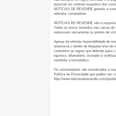
possível um controlo exaustivo dos comen
NOTÍCIAS DE RESENDE garantir a correçã
referidos comentários.
NOTÍCIAS DE RESENDE não é responsável 
Todos os textos inseridos nas caixas de
expressam unicamente os pontos de vista
Apesar da referida impossibilidade de 
reserva-se o direito de bloquear e/ou de
contrariem as regras que defende para o
injurioso, difamatório, incitador à violênc
xenófobo e homofóbico.
Os comentadores são incentivados a resp
Política de Privacidade que podem ser c
http://www.noticiasderesende.com/p/polit