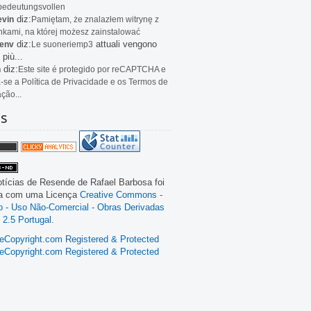
bedeutungsvollen
diz:
evin
Pamiętam, że znalazłem witrynę z
kami, na której możesz zainstalować
diz:
attuali vengono
env
Le
suoneriemp3
 più...
diz:
n
Este site é protegido por reCAPTCHA e
a-se a Política de Privacidade e os Termos de
ação...
as
tícias de Resende
de
Rafael Barbosa
foi
da com uma Licença
Creative Commons -
ão - Uso Não-Comercial - Obras Derivadas
 2.5 Portugal
.