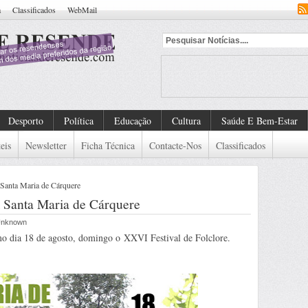
a
Classificados
WebMail
Desporto
Política
Educação
Cultura
Saúde E Bem-Estar
eis
Newsletter
Ficha Técnica
Contacte-Nos
Classificados
Santa Maria de Cárquere
 Santa Maria de Cárquere
 Unknown
o dia 18 de agosto, domingo o XXVI Festival de Folclore.