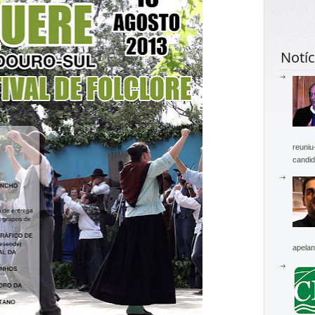
Notíc
reuniu
candid
apelan