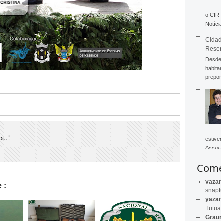
o CIR
Notícia
Cidad
Rese
Desde 
habita
prepon
a..!
estive
Associ
Come
yaza
 :
snapt
yaza
Tutu
Graur