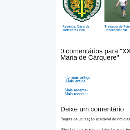
Resende: Casal de
Treinador de Fute
carteiristas iden...
Resendense faz..
0 comentários para "XX
Maria de Cárquere"
«O mais antigo
‹Mais antiga
Mais recente›
Mais recente»
Deixe um comentário
Regras de utilização aceitável do notici
Não obstante as regras definidas e a d