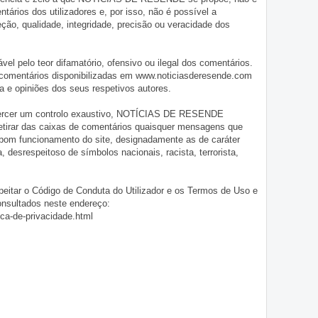
tários dos utilizadores e, por isso, não é possível a
o, qualidade, integridade, precisão ou veracidade dos
pelo teor difamatório, ofensivo ou ilegal dos comentários.
 comentários disponibilizadas em www.noticiasderesende.com
 e opiniões dos seus respetivos autores.
exercer um controlo exaustivo, NOTÍCIAS DE RESENDE
 retirar das caixas de comentários quaisquer mensagens que
 bom funcionamento do site, designadamente as de caráter
ia, desrespeitoso de símbolos nacionais, racista, terrorista,
eitar o Código de Conduta do Utilizador e os Termos de Uso e
onsultados neste endereço:
ica-de-privacidade.html