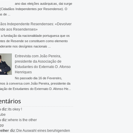
ano das eleições autárquicas, dai surge
 (Cidadãos Independentes por Resendense). O
s de ...
ãos Independente Resendenses: «Devolver
nde aos Resendenses»
a fundação da nacionalidade portuguesa que os
ntes de Resende se constituem como elemento
derante nos desígnios nacionais ...
Entrevista com João Pereira,
presidente da Associação de
Estudantes do Externato D. Afonso
Henriques
No passado dia 16 de Fevereiro,
mos à conversa com João Pereira, presidente da
ação de Estudantes do Externato D. Afonso He...
ntários
diz:
n
its okey !
ube
diz:
n
where is the other
app
diz:
eiher
Die Auswahl eines beruhigenden