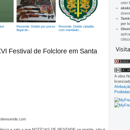
oder 
akak
dzwon
Tamk
per lo
bol
Resende: Detido por posse
Resende: Detido cidadão
Olse
.
ilegal de...
com mandado...
aplic
Utiliz
Visit
VI Festival de Folclore em Santa
A obra
No
licencia
Atribuiç
Proibidas
asderesende.com
iligência e zelo a que NOTÍCIAS DE RESENDE se propõe, não é