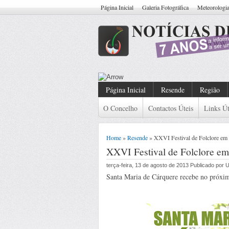
Página Inicial
Galeria Fotográfica
Meteorologi
Resende: Detido Cidadão Co
Página Inicial
Resende
Região
O Concelho
Contactos Úteis
Links Út
Home
»
Resende
» XXVI Festival de Folclore em 
XXVI Festival de Folclore em
terça-feira, 13 de agosto de 2013 Publicado por
Santa Maria de Cárquere recebe no próxim