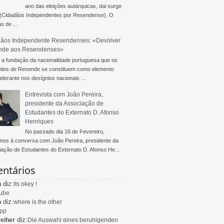
ano das eleições autárquicas, dai surge
 (Cidadãos Independentes por Resendense). O
s de ...
ãos Independente Resendenses: «Devolver
nde aos Resendenses»
a fundação da nacionalidade portuguesa que os
ntes de Resende se constituem como elemento
derante nos desígnios nacionais ...
Entrevista com João Pereira,
presidente da Associação de
Estudantes do Externato D. Afonso
Henriques
No passado dia 16 de Fevereiro,
mos à conversa com João Pereira, presidente da
ação de Estudantes do Externato D. Afonso He...
ntários
diz:
n
its okey !
ube
diz:
n
where is the other
app
diz:
eiher
Die Auswahl eines beruhigenden