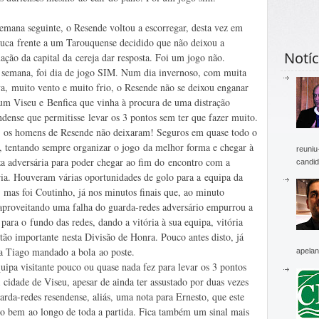
emana seguinte, o Resende voltou a escorregar, desta vez em
uca frente a um Tarouquense decidido que não deixou a
Notíc
ação da capital da cereja dar resposta. Foi um jogo não.
 semana, foi dia de jogo SIM. Num dia invernoso, com muita
a, muito vento e muito frio, o Resende não se deixou enganar
um Viseu e Benfica que vinha à procura de uma distração
ndense que permitisse levar os 3 pontos sem ter que fazer muito.
 os homens de Resende não deixaram! Seguros em quase todo o
, tentando sempre organizar o jogo da melhor forma e chegar à
reuniu
za adversária para poder chegar ao fim do encontro com a
candid
ria. Houveram várias oportunidades de golo para a equipa da
, mas foi Coutinho, já nos minutos finais que, ao minuto
aproveitando uma falha do guarda-redes adversário empurrou a
 para o fundo das redes, dando a vitória à sua equipa, vitória
 tão importante nesta Divisão de Honra. Pouco antes disto, já
a Tiago mandado a bola ao poste.
apelan
uipa visitante pouco ou quase nada fez para levar os 3 pontos
à cidade de Viseu, apesar de ainda ter assustado por duas vezes
arda-redes resendense, aliás, uma nota para Ernesto, que este
o bem ao longo de toda a partida. Fica também um sinal mais