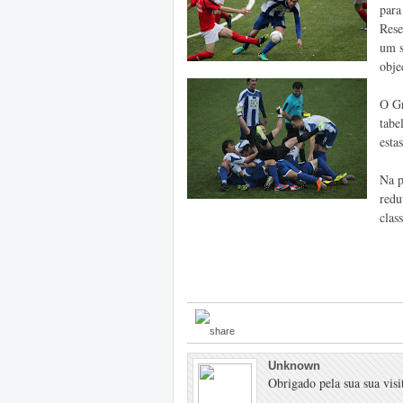
para
Rese
um s
obje
O Gr
tabe
esta
Na p
redu
clas
Unknown
Obrigado pela sua sua visit