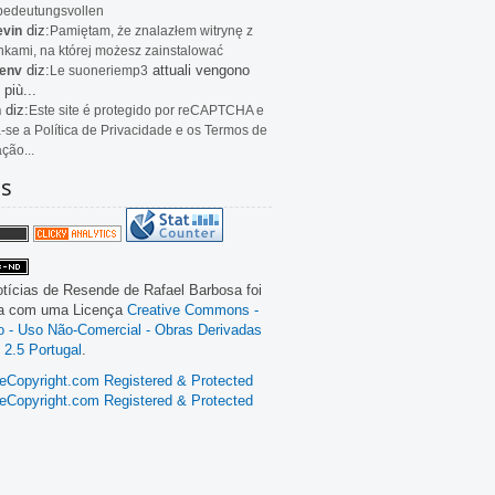
bedeutungsvollen
diz:
evin
Pamiętam, że znalazłem witrynę z
kami, na której możesz zainstalować
diz:
attuali vengono
env
Le
suoneriemp3
 più...
diz:
n
Este site é protegido por reCAPTCHA e
a-se a Política de Privacidade e os Termos de
ação...
as
tícias de Resende
de
Rafael Barbosa
foi
da com uma Licença
Creative Commons -
ão - Uso Não-Comercial - Obras Derivadas
 2.5 Portugal
.