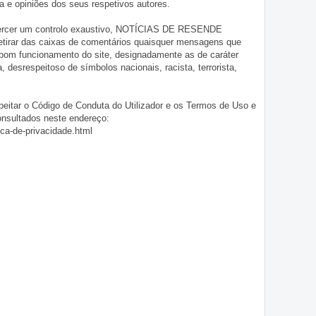
 e opiniões dos seus respetivos autores.
exercer um controlo exaustivo, NOTÍCIAS DE RESENDE
 retirar das caixas de comentários quaisquer mensagens que
 bom funcionamento do site, designadamente as de caráter
ia, desrespeitoso de símbolos nacionais, racista, terrorista,
eitar o Código de Conduta do Utilizador e os Termos de Uso e
onsultados neste endereço:
ica-de-privacidade.html