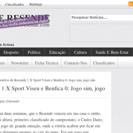
a
Classificados
WebMail
Desporto
Política
Educação
Cultura
Saúde E Bem-Estar
eis
Newsletter
Ficha Técnica
Contacte-Nos
Classificados
rtivo de Resende 1 X Sport Viseu e Benfica 0: Jogo sim, jogo não
1 X Sport Viseu e Benfica 0: Jogo sim, jogo
o por Unknown
há duas semanas, que o Resende venceu em sua casa o então,
a altura, primeiro classificado do campeonato, o Castro Daire,
jogo de grande emoção, onde a vitória acabou por ficar em
as durienses mesmo ao cair do pano. Foi um jogo sim.