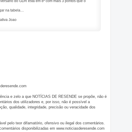
adversario do GDR esta em 8º com mais 3 pontos que o
r na tabela....
cativa Joao
asderesende.com
iligência e zelo a que NOTÍCIAS DE RESENDE se propõe, não é
tários dos utilizadores e, por isso, não é possível a
o, qualidade, integridade, precisão ou veracidade dos
pelo teor difamatório, ofensivo ou ilegal dos comentários.
 comentários disponibilizadas em www.noticiasderesende.com