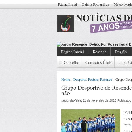
Página Inicial
Galeria Fotográfica
Meteorologi
Resende: Detido Cid
Página Inicial
Resende
Região
O Concelho
Contactos Úteis
Links Út
Home
»
Desporto
,
Feature
,
Resende
» Grupo Despo
Grupo Desportivo de Resende 
não
segunda-feira, 11 de fevereiro de 2013 Publicad
Foi 
ness
num 
terr