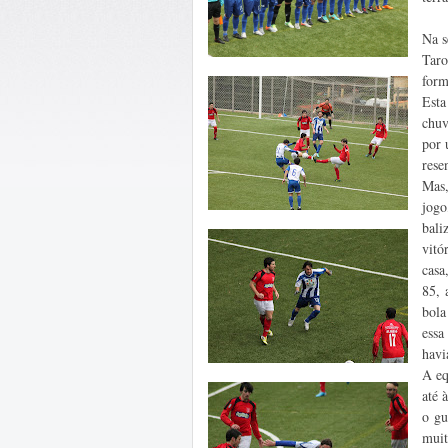
Na s
Taro
form
Esta
chuv
por 
rese
Mas,
jogo
bali
vitó
casa
85, 
bola
essa
havi
A eq
até 
o gu
muit