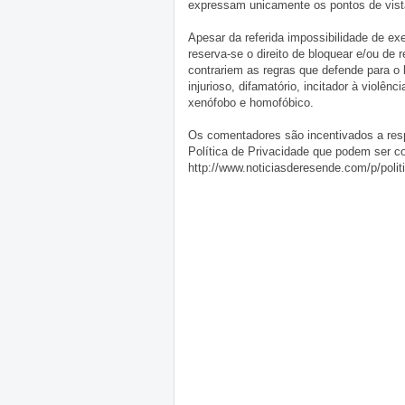
expressam unicamente os pontos de vista
Apesar da referida impossibilidade de 
reserva-se o direito de bloquear e/ou de
contrariem as regras que defende para o
injurioso, difamatório, incitador à violênc
xenófobo e homofóbico.
Os comentadores são incentivados a resp
Política de Privacidade que podem ser c
http://www.noticiasderesende.com/p/polit