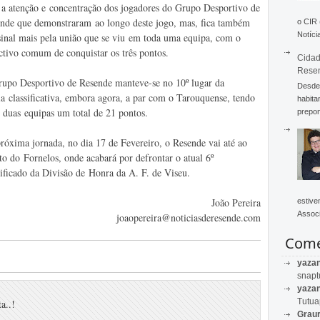
 a atenção e concentração dos jogadores do Grupo Desportivo de
nde que demonstraram ao longo deste jogo, mas, fica também
o CIR
Notícia
inal mais pela união que se viu em toda uma equipa, com o
ctivo comum de conquistar os três pontos.
Cidad
Rese
upo Desportivo de Resende manteve-se no 10º lugar da
Desde 
la classificativa, embora agora, a par com o Tarouquense, tendo
habita
s duas equipas um total de 21 pontos.
prepon
róxima jornada, no dia 17 de Fevereiro, o Resende vai até ao
to do Fornelos, onde acabará por defrontar o atual 6º
sificado da Divisão de Honra da A. F. de Viseu.
João Pereira
estive
Associ
joaopereira@noticiasderesende.com
Come
yaza
snapt
yaza
Tutu
a..!
Graur