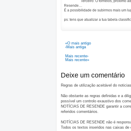
Terceiro: O fornelos, proximo 
Resende....
É a possibilidade de subirmos mais um luga
ps: tens que atualizar a tua tabela classifi
«O mais antigo
‹Mais antiga
Mais recente›
Mais recente»
Deixe um comentário
Regras de utilização aceitável do notici
Não obstante as regras definidas e a d
possível um controlo exaustivo dos comen
NOTÍCIAS DE RESENDE garantir a correçã
referidos comentários.
NOTÍCIAS DE RESENDE não é responsável 
Todos os textos inseridos nas caixas de