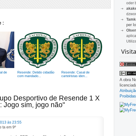
oder 
akak
dzwon
Tamk
 :
per lo
Olse
aplic
Utiliz
Visit
al de
Resende: Detido cidadão
Resende: Casal de
com mandado...
carteiristas iden...
A obra
No
licencia
Atribuiç
Proibidas
rupo Desportivo de Resende 1 X
: Jogo sim, jogo não"
2013 às 23:55
e ta em 9º