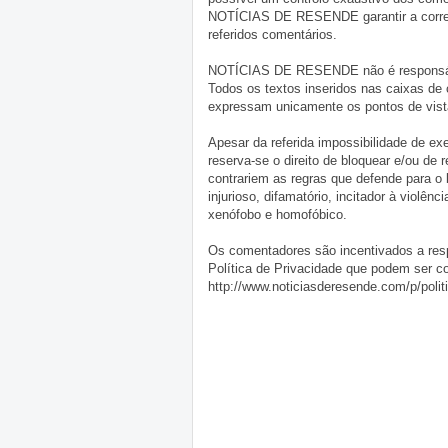
NOTÍCIAS DE RESENDE garantir a correçã
referidos comentários.
NOTÍCIAS DE RESENDE não é responsável 
Todos os textos inseridos nas caixas de
expressam unicamente os pontos de vista
Apesar da referida impossibilidade de 
reserva-se o direito de bloquear e/ou de
contrariem as regras que defende para o
injurioso, difamatório, incitador à violênc
xenófobo e homofóbico.
Os comentadores são incentivados a resp
Política de Privacidade que podem ser c
http://www.noticiasderesende.com/p/polit