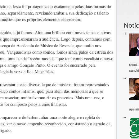
ício da festa foi protagonizado exatamente pelas duas turmas do
ano, separadamente, revelando ambas a sua dedicação e talento
atuações que os próprios elementos encenaram.
Notíc
eguida, a já famosa Afontuna brilhou com novos temas e novas
s que impressionaram a audiência. Logo depois, contámos com
esença da Academia de Música de Resende, que muito nos
ou. Vanguardistas como somos, fomos ainda palco da estreia dos
ma, uma banda “recém-nascida” que tem como vocalista o nosso
ga e amigo Gonçalo Pinto. O evento foi encerrado pela
reuniu
candid
ilegiada voz da Ilda Magalhães.
rescentar a este diverso leque de músicos, foram representados
alco contos infantis, que, para além das memórias a que se
m associar, muito fizeram rir os presentes. Mais uma vez, o
co foi composto pelos alunos finalistas.
apelan
omparecer e de testemunhar uma noite alegre e repleta de
listas, ver o nosso empenho reconhecido, constatando o agrado da
rigado.