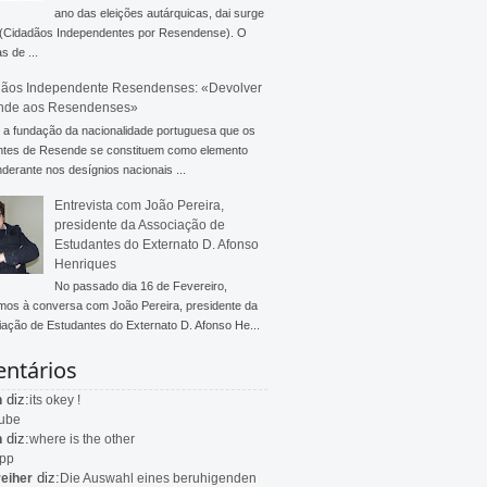
ano das eleições autárquicas, dai surge
 (Cidadãos Independentes por Resendense). O
s de ...
ãos Independente Resendenses: «Devolver
nde aos Resendenses»
a fundação da nacionalidade portuguesa que os
ntes de Resende se constituem como elemento
derante nos desígnios nacionais ...
Entrevista com João Pereira,
presidente da Associação de
Estudantes do Externato D. Afonso
Henriques
No passado dia 16 de Fevereiro,
mos à conversa com João Pereira, presidente da
ação de Estudantes do Externato D. Afonso He...
ntários
diz:
n
its okey !
ube
diz:
n
where is the other
app
diz:
eiher
Die Auswahl eines beruhigenden