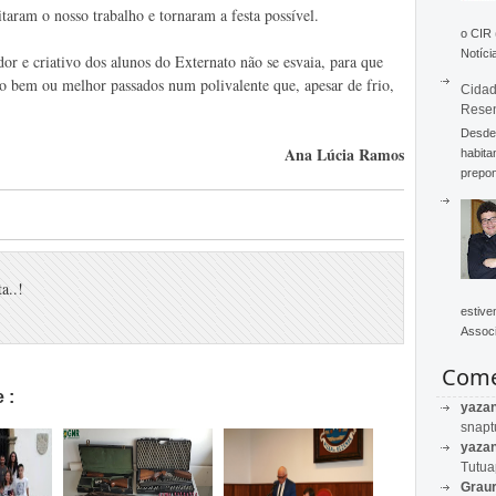
aram o nosso trabalho e tornaram a festa possível.
o CIR
Notícia
or e criativo dos alunos do Externato não se esvaia, para que
o bem ou melhor passados num polivalente que, apesar de frio,
Cidad
Rese
Desde 
Ana Lúcia Ramos
habita
prepon
a..!
estive
Associ
Come
 :
yaza
snapt
yaza
Tutu
Graur