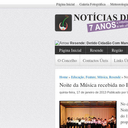
Página Inicial
Galeria Fotográfica
Meteorologi
Resende: Detido Cidadão Com Man
Página Inicial
Resende
Região
O Concelho
Contactos Úteis
Links Út
Home
»
Educação
,
Feature
,
Música
,
Resende
» Noi
Noite da Música recebida no 
quinta-feira, 17 de janeiro de 2013 Publicado po
No d
Noit
do 1
prop