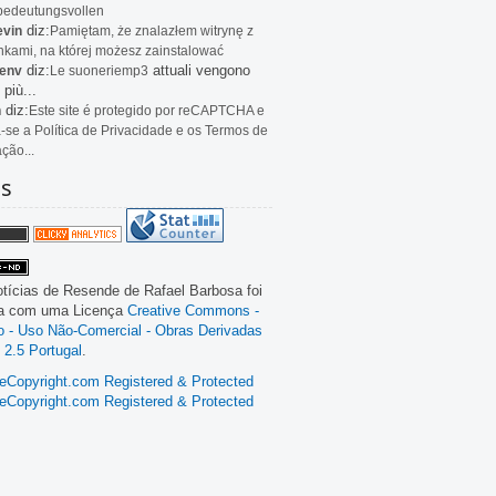
bedeutungsvollen
diz:
evin
Pamiętam, że znalazłem witrynę z
kami, na której możesz zainstalować
diz:
attuali vengono
env
Le
suoneriemp3
 più...
diz:
n
Este site é protegido por reCAPTCHA e
a-se a Política de Privacidade e os Termos de
ação...
as
tícias de Resende
de
Rafael Barbosa
foi
da com uma Licença
Creative Commons -
ão - Uso Não-Comercial - Obras Derivadas
 2.5 Portugal
.