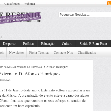
a
Classificados
WebMail
dado De Detenção Europeu
Desporto
Política
Educação
Cultura
Saúde E Bem-Estar
eis
Newsletter
Ficha Técnica
Contacte-Nos
Classificados
te da Música recebida no Externato D. Afonso Henriques
Externato D. Afonso Henriques
r Unknown
ia 11 de Janeiro deste ano, o Externato voltou a apresentar a sua
e da Música. A organização do evento esteve a cargo dos alunos
2º ano, finalistas, que reuniram os seus esforços no sentido de
orcionar um bom espetáculo.