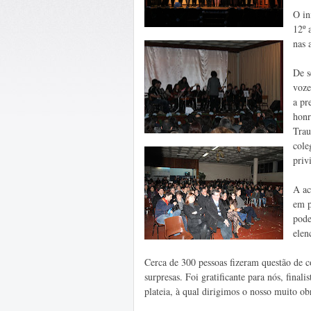
O in
12º 
nas 
De s
voze
a pr
honr
Trau
cole
priv
A ac
em p
pode
elen
Cerca de 300 pessoas fizeram questão de c
surpresas. Foi gratificante para nós, fina
plateia, à qual dirigimos o nosso muito ob