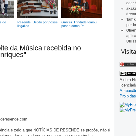
oder 
akak
dzwon
Tamk
s de
Resende: Detido por posse
Garcez Trindade tomou
per lo
ilegal de...
posse como Pr...
Olse
aplic
Utiliz
ite da Música recebida no
Visit
nriques"
A obra
No
licencia
Atribuiç
Proibidas
asderesende.com
iligência e zelo a que NOTÍCIAS DE RESENDE se propõe, não é
tários dos utilizadores e, por isso, não é possível a