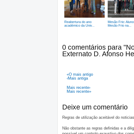
Reabertura do ano
Mesão Frio: Aluno
académico da Univ...
Mesão Frio na...
0 comentários para "No
Externato D. Afonso He
«O mais antigo
‹Mais antiga
Mais recente›
Mais recente»
Deixe um comentário
Regras de utilização aceitável do notici
Não obstante as regras definidas e a d
possível um controlo exaustivo dos comen