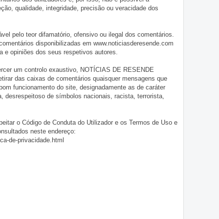
o, qualidade, integridade, precisão ou veracidade dos
pelo teor difamatório, ofensivo ou ilegal dos comentários.
 comentários disponibilizadas em www.noticiasderesende.com
 e opiniões dos seus respetivos autores.
exercer um controlo exaustivo, NOTÍCIAS DE RESENDE
 retirar das caixas de comentários quaisquer mensagens que
 bom funcionamento do site, designadamente as de caráter
ia, desrespeitoso de símbolos nacionais, racista, terrorista,
eitar o Código de Conduta do Utilizador e os Termos de Uso e
onsultados neste endereço:
ica-de-privacidade.html