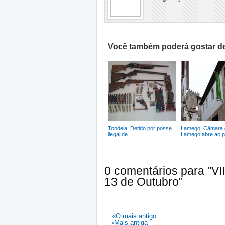
Você também poderá gostar de
Tondela: Detido por posse
Lamego: Câmara 
ilegal de...
Lamego abre ao pú
0 comentários para "VII
13 de Outubro"
«O mais antigo
‹Mais antiga