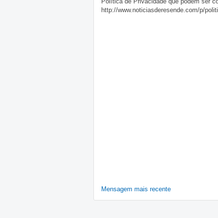
Política de Privacidade que podem ser c
http://www.noticiasderesende.com/p/polit
Mensagem mais recente