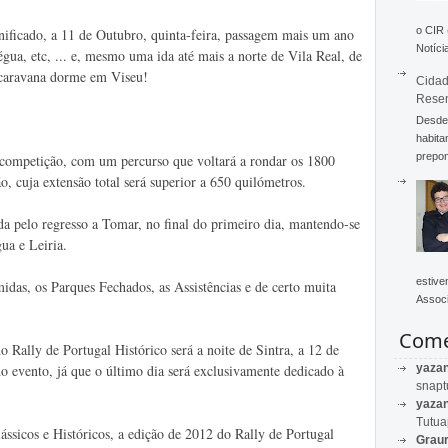
o CIR
nificado, a 11 de Outubro, quinta-feira, passagem mais um ano
Notícia
ua, etc, ... e, mesmo uma ida até mais a norte de Vila Real, de
 caravana dorme em Viseu!
Cidad
Rese
Desde 
habita
prepon
 competição, com um percurso que voltará a rondar os 1800
o, cuja extensão total será superior a 650 quilómetros.
a pelo regresso a Tomar, no final do primeiro dia, mantendo-se
ua e Leiria.
estive
das, os Parques Fechados, as Assistências e de certo muita
Associ
Come
 Rally de Portugal Histórico será a noite de Sintra, a 12 de
yaza
do evento, já que o último dia será exclusivamente dedicado à
snapt
yaza
Tutu
lássicos e Históricos, a edição de 2012 do Rally de Portugal
Graur