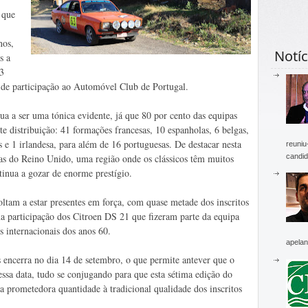
 que
nos,
Notíc
s a
3
 de participação ao Automóvel Club de Portugal.
ua a ser uma tónica evidente, já que 80 por cento das equipas
te distribuição: 41 formações francesas, 10 espanholas, 6 belgas,
 e 1 irlandesa, para além de 16 portuguesas. De destacar nesta
reuniu
candid
pas do Reino Unido, uma região onde os clássicos têm muitos
tinua a gozar de enorme prestígio.
oltam a estar presentes em força, com quase metade dos inscritos
a participação dos Citroen DS 21 que fizeram parte da equipa
is internacionais dos anos 60.
apelan
 encerra no dia 14 de setembro, o que permite antever que o
 essa data, tudo se conjugando para que esta sétima edição do
a prometedora quantidade à tradicional qualidade dos inscritos