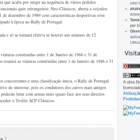
ia que acaba por surgir na sequência de vários pedidos
oder 
 nacionais quer estrangeiros: Neo-Clássicos, aberta a veículos
akak
dzwon
31 de dezembro de 1989 com características desportivas e/ou
Tamk
ipado à época no Rally de Portugal.
per lo
Olse
rada e só se tornará efetiva se houver um mínimo de 12
aplic
Utiliz
Visit
 viaturas construídas entre 1 de Janeiro de 1966 e 31 de
 reunirá as viaturas construídas entre 1 de Janeiro de 1946 e 31
s concorrentes e uma classificação única, o Rally de Portugal
A obra
No
vo de interesse, pois os condutores dos carros mais antigos
licencia
Atribuiç
 poderão lutar com armas mais iguais face aos seus directos
Proibidas
encedor o Troféu ACP Clássicos.
a..!