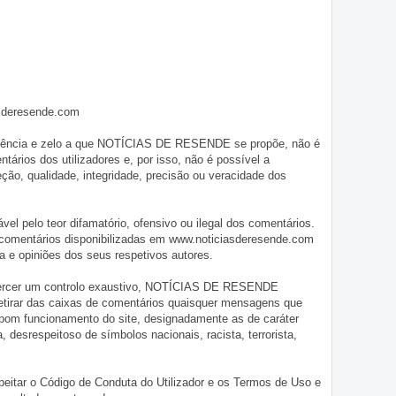
asderesende.com
iligência e zelo a que NOTÍCIAS DE RESENDE se propõe, não é
tários dos utilizadores e, por isso, não é possível a
o, qualidade, integridade, precisão ou veracidade dos
pelo teor difamatório, ofensivo ou ilegal dos comentários.
 comentários disponibilizadas em www.noticiasderesende.com
 e opiniões dos seus respetivos autores.
exercer um controlo exaustivo, NOTÍCIAS DE RESENDE
 retirar das caixas de comentários quaisquer mensagens que
 bom funcionamento do site, designadamente as de caráter
ia, desrespeitoso de símbolos nacionais, racista, terrorista,
eitar o Código de Conduta do Utilizador e os Termos de Uso e