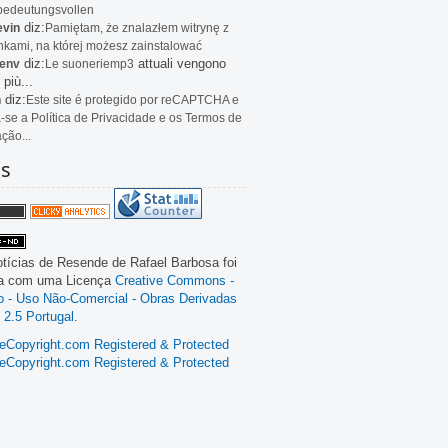
bedeutungsvollen
diz:
evin
Pamiętam, że znalazłem witrynę z
kami, na której możesz zainstalować
diz:
attuali vengono
env
Le
suoneriemp3
 più...
diz:
n
Este site é protegido por reCAPTCHA e
a-se a Política de Privacidade e os Termos de
ação...
as
tícias de Resende
de
Rafael Barbosa
foi
da com uma Licença
Creative Commons -
ão - Uso Não-Comercial - Obras Derivadas
 2.5 Portugal
.