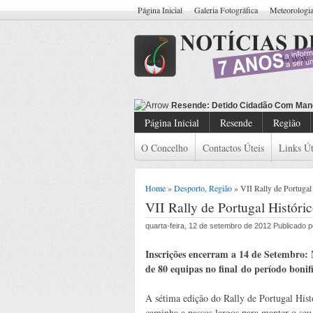
Página Inicial
Galeria Fotográfica
Meteorologi
Resende: Detido Cidadão Com Man
Página Inicial
Resende
Região
O Concelho
Contactos Úteis
Links Út
Home
»
Desporto
,
Região
» VII Rally de Portugal
VII Rally de Portugal Históri
quarta-feira, 12 de setembro de 2012 Publicado
Inscrições encerram a 14 de Setembro:
de 80 equipas no final do período bonif
A sétima edição do Rally de Portugal Hist
caminha a passos largos para manter o seu