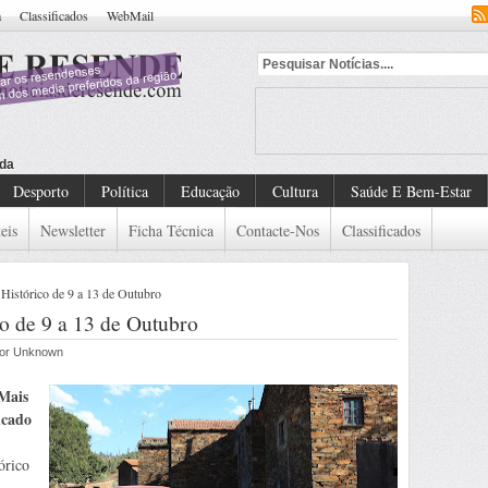
a
Classificados
WebMail
dado De Detenção Europeu
Desporto
Política
Educação
Cultura
Saúde E Bem-Estar
eis
Newsletter
Ficha Técnica
Contacte-Nos
Classificados
 Histórico de 9 a 13 de Outubro
co de 9 a 13 de Outubro
 por Unknown
 Mais
icado
órico