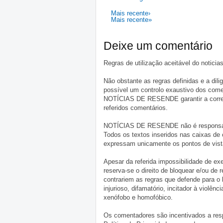
Mais recente›
Mais recente»
Deixe um comentário
Regras de utilização aceitável do notici
Não obstante as regras definidas e a d
possível um controlo exaustivo dos comen
NOTÍCIAS DE RESENDE garantir a correçã
referidos comentários.
NOTÍCIAS DE RESENDE não é responsável 
Todos os textos inseridos nas caixas de
expressam unicamente os pontos de vista
Apesar da referida impossibilidade de 
reserva-se o direito de bloquear e/ou de
contrariem as regras que defende para o
injurioso, difamatório, incitador à violênc
xenófobo e homofóbico.
Os comentadores são incentivados a resp