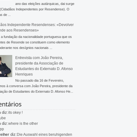
ano das eleições autárquicas, dai surge
 (Cidadãos Independentes por Resendense). O
s de ...
ãos Independente Resendenses: «Devolver
nde aos Resendenses»
a fundação da nacionalidade portuguesa que os
ntes de Resende se constituem como elemento
derante nos desígnios nacionais ...
Entrevista com João Pereira,
presidente da Associação de
Estudantes do Externato D. Afonso
Henriques
No passado dia 16 de Fevereiro,
mos à conversa com João Pereira, presidente da
ação de Estudantes do Externato D. Afonso He...
ntários
diz:
n
its okey !
ube
diz:
n
where is the other
app
diz:
eiher
Die Auswahl eines beruhigenden