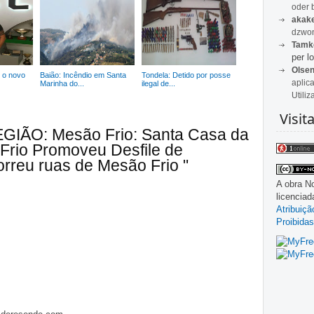
oder 
akak
dzwon
Tamk
per lo
Olse
é o novo
Baião: Incêndio em Santa
Tondela: Detido por posse
aplic
Marinha do...
ilegal de...
Utiliz
Visit
EGIÃO: Mesão Frio: Santa Casa da
Frio Promoveu Desfile de
orreu ruas de Mesão Frio "
A obra
No
licencia
Atribuiç
Proibidas