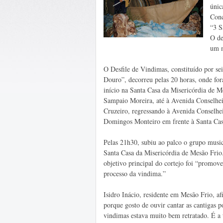
únic
Conc
“3 S
O de
um m
O Desfile de Vindimas, constituído por s
Douro”, decorreu pelas 20 horas, onde fora
início na Santa Casa da Misericórdia de 
Sampaio Moreira, até à Avenida Conselhei
Cruzeiro, regressando à Avenida Conselhe
Domingos Monteiro em frente à Santa Cas
Pelas 21h30, subiu ao palco o grupo music
Santa Casa da Misericórdia de Mesão Frio. 
objetivo principal do cortejo foi “promov
processo da vindima.”
Isidro Inácio, residente em Mesão Frio, af
porque gosto de ouvir cantar as cantigas 
vindimas estava muito bem retratado. É a t