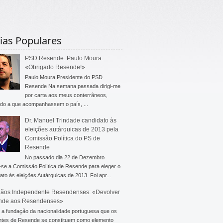
ias Populares
PSD Resende: Paulo Moura:
«Obrigado Resende!»
Paulo Moura Presidente do PSD
Resende Na semana passada dirigi-me
por carta aos meus conterrâneos,
do a que acompanhassem o país, ...
Dr. Manuel Trindade candidato às
eleições autárquicas de 2013 pela
Comissão Política do PS de
Resende
No passado dia 22 de Dezembro
-se a Comissão Política de Resende para eleger o
ato às eleições Autárquicas de 2013. Foi apr...
ãos Independente Resendenses: «Devolver
nde aos Resendenses»
a fundação da nacionalidade portuguesa que os
ntes de Resende se constituem como elemento