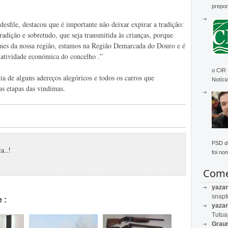
prepon
esfile, destacou que é importante não deixar expirar a tradição:
radição e sobretudo, que seja transmitida às crianças, porque
umes da nossa região, estamos na Região Demarcada do Douro e é
l atividade económica do concelho .”
o CIR
ia de alguns adereços alegóricos e todos os carros que
Notícia
as etapas das vindimas.
PSD de
a..!
foi no
Come
yaza
snapt
 :
yaza
Tutu
Graur