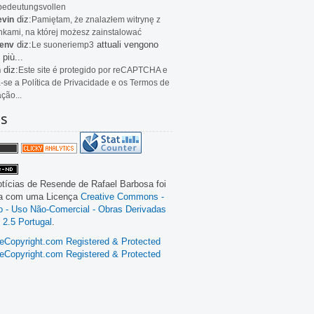
bedeutungsvollen
diz:
evin
Pamiętam, że znalazłem witrynę z
kami, na której możesz zainstalować
diz:
attuali vengono
env
Le
suoneriemp3
 più...
diz:
n
Este site é protegido por reCAPTCHA e
a-se a Política de Privacidade e os Termos de
ação...
as
tícias de Resende
de
Rafael Barbosa
foi
da com uma Licença
Creative Commons -
ão - Uso Não-Comercial - Obras Derivadas
 2.5 Portugal
.