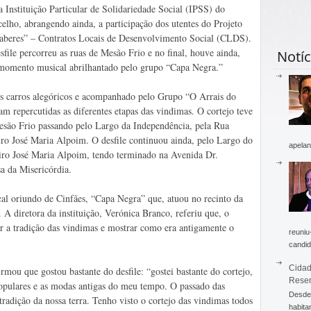
a Instituição Particular de Solidariedade Social (IPSS) do
elho, abrangendo ainda, a participação dos utentes do Projeto
aberes” – Contratos Locais de Desenvolvimento Social (CLDS).
sfile percorreu as ruas de Mesão Frio e no final, houve ainda,
Notíc
omento musical abrilhantado pelo grupo “Capa Negra.”
eis carros alegóricos e acompanhado pelo Grupo “O Arrais do
m repercutidas as diferentes etapas das vindimas. O cortejo teve
Mesão Frio passando pelo Largo da Independência, pela Rua
ro José Maria Alpoim. O desfile continuou ainda, pelo Largo do
apelan
iro José Maria Alpoim, tendo terminado na Avenida Dr.
a da Misericórdia.
al oriundo de Cinfães, “Capa Negra” que, atuou no recinto da
A diretora da instituição, Verónica Branco, referiu que, o
er a tradição das vindimas e mostrar como era antigamente o
reuniu
candid
Cidad
irmou que gostou bastante do desfile: “gostei bastante do cortejo,
Rese
populares e as modas antigas do meu tempo. O passado das
Desde 
radição da nossa terra. Tenho visto o cortejo das vindimas todos
habita