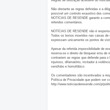
Regras de utilização aceitável do notici
Não obstante as regras definidas e a d
possível um controlo exaustivo dos comen
NOTÍCIAS DE RESENDE garantir a correçã
referidos comentários.
NOTÍCIAS DE RESENDE não é responsável 
Todos os textos inseridos nas caixas de
expressam unicamente os pontos de vista
Apesar da referida impossibilidade de 
reserva-se o direito de bloquear e/ou de
contrariem as regras que defende para o
injurioso, difamatório, incitador à violênc
xenófobo e homofóbico.
Os comentadores são incentivados a resp
Política de Privacidade que podem ser c
http://www.noticiasderesende.com/p/polit