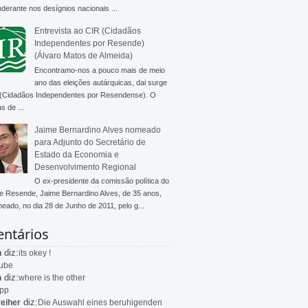
derante nos desígnios nacionais ...
Entrevista ao CIR (Cidadãos
Independentes por Resende)
(Álvaro Matos de Almeida)
Encontramo-nos a pouco mais de meio
ano das eleições autárquicas, dai surge
 (Cidadãos Independentes por Resendense). O
s de ...
Jaime Bernardino Alves nomeado
para Adjunto do Secretário de
Estado da Economia e
Desenvolvimento Regional
O ex-presidente da comissão política do
 Resende, Jaime Bernardino Alves, de 35 anos,
meado, no dia 28 de Junho de 2011, pelo g...
ntários
diz:
n
its okey !
ube
diz:
n
where is the other
app
diz:
eiher
Die Auswahl eines beruhigenden