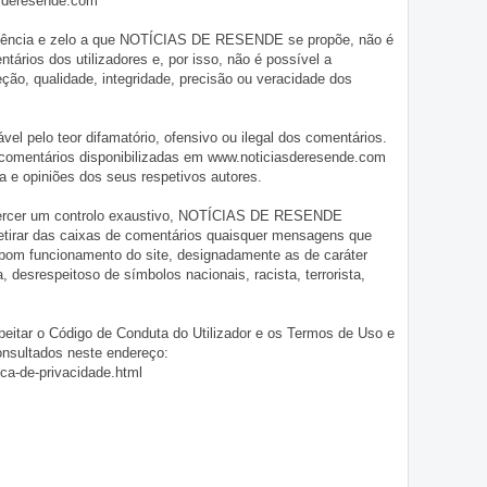
asderesende.com
iligência e zelo a que NOTÍCIAS DE RESENDE se propõe, não é
tários dos utilizadores e, por isso, não é possível a
o, qualidade, integridade, precisão ou veracidade dos
pelo teor difamatório, ofensivo ou ilegal dos comentários.
 comentários disponibilizadas em www.noticiasderesende.com
 e opiniões dos seus respetivos autores.
exercer um controlo exaustivo, NOTÍCIAS DE RESENDE
 retirar das caixas de comentários quaisquer mensagens que
 bom funcionamento do site, designadamente as de caráter
ia, desrespeitoso de símbolos nacionais, racista, terrorista,
eitar o Código de Conduta do Utilizador e os Termos de Uso e
onsultados neste endereço:
ica-de-privacidade.html