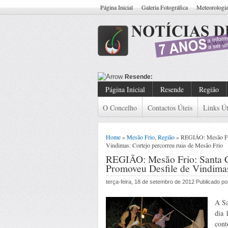
Página Inicial
Galeria Fotográfica
Meteorologi
Resende: Detido Cidadão Co
Página Inicial
Resende
Região
O Concelho
Contactos Úteis
Links Út
Home
»
Mesão Frio
,
Região
» REGIÃO: Mesão Frio
Vindimas: Cortejo percorreu ruas de Mesão Frio
REGIÃO: Mesão Frio: Santa C
Promoveu Desfile de Vindimas
terça-feira, 18 de setembro de 2012 Publicado 
A Sa
dia 
cont