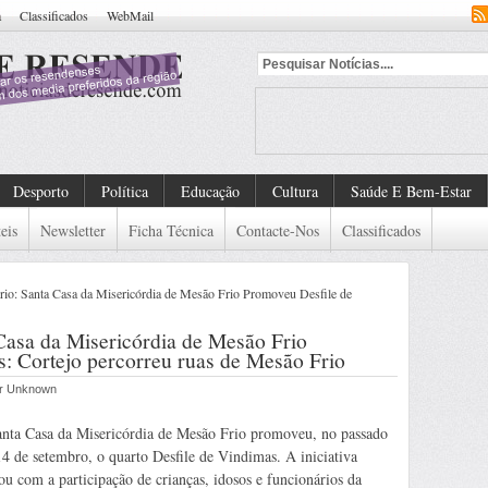
a
Classificados
WebMail
Desporto
Política
Educação
Cultura
Saúde E Bem-Estar
eis
Newsletter
Ficha Técnica
Contacte-Nos
Classificados
: Santa Casa da Misericórdia de Mesão Frio Promoveu Desfile de
asa da Misericórdia de Mesão Frio
: Cortejo percorreu ruas de Mesão Frio
por Unknown
nta Casa da Misericórdia de Mesão Frio promoveu, no passado
14 de setembro, o quarto Desfile de Vindimas. A iniciativa
ou com a participação de crianças, idosos e funcionários da