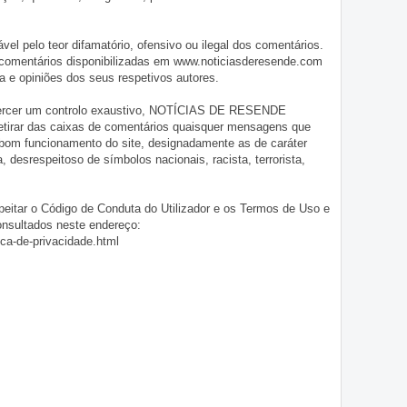
pelo teor difamatório, ofensivo ou ilegal dos comentários.
 comentários disponibilizadas em www.noticiasderesende.com
 e opiniões dos seus respetivos autores.
exercer um controlo exaustivo, NOTÍCIAS DE RESENDE
 retirar das caixas de comentários quaisquer mensagens que
 bom funcionamento do site, designadamente as de caráter
ia, desrespeitoso de símbolos nacionais, racista, terrorista,
eitar o Código de Conduta do Utilizador e os Termos de Uso e
onsultados neste endereço:
ica-de-privacidade.html