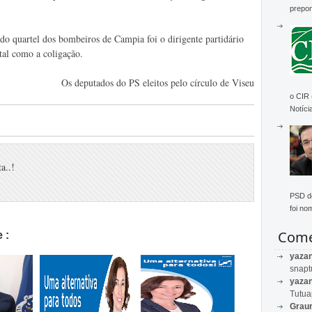
prepon
do quartel dos bombeiros de Campia foi o dirigente partidário
tal como a coligação.
Os deputados do PS eleitos pelo círculo de Viseu
o CIR
Notícia
a..!
PSD de
foi no
Come
 :
yaza
snapt
yaza
Tutu
Graur