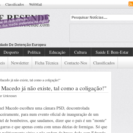
a
Classificados
WebMail
dado De Detenção Europeu
Desporto
Política
Educação
Cultura
Saúde E Bem-Estar
eis
Newsletter
Ficha Técnica
Contacte-Nos
Classificados
acedo já não existe, tal como a coligação!"
 Macedo já não existe, tal como a coligação!"
por Unknown
el Macedo escolheu uma câmara PSD, descontrolada
nceiramente, para num evento oficial de inauguração de um
tel de bombeiros, que saudamos, dizer que o país é um "monte"
igarras e que apenas conta com umas dúzias de formigas. Só que
 e politicamente sérias e não andam de braço dado com Eduardo