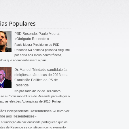
ias Populares
PSD Resende: Paulo Moura:
«Obrigado Resende!»
Paulo Moura Presidente do PSD
Resende Na semana passada dirigi-me
por carta aos meus conterrâneos,
do a que acompanhassem o país, ...
Dr. Manuel Trindade candidato às
eleições autárquicas de 2013 pela
Comissão Política do PS de
Resende
No passado dia 22 de Dezembro
-se a Comissão Política de Resende para eleger o
ato às eleições Autárquicas de 2013. Foi apr...
ãos Independente Resendenses: «Devolver
nde aos Resendenses»
a fundação da nacionalidade portuguesa que os
ntes de Resende se constituem como elemento