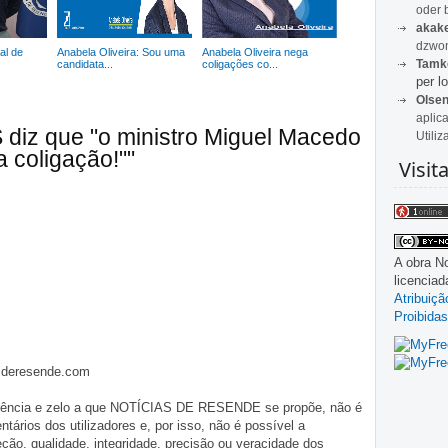
oder 
akak
dzwon
al de
Anabela Oliveira: Sou uma
Anabela Oliveira nega
Tamk
candidata...
coligações co...
per lo
Olse
aplic
 diz que "o ministro Miguel Macedo
Utiliz
a coligação!""
Visit
A obra
No
licencia
Atribuiç
Proibidas
asderesende.com
iligência e zelo a que NOTÍCIAS DE RESENDE se propõe, não é
tários dos utilizadores e, por isso, não é possível a
o, qualidade, integridade, precisão ou veracidade dos