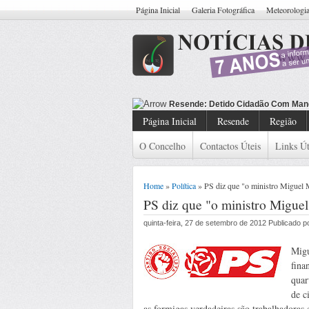
Página Inicial
Galeria Fotográfica
Meteorologi
Resende: Detido Cidadão Com Man
Página Inicial
Resende
Região
O Concelho
Contactos Úteis
Links Út
Home
»
Política
» PS diz que "o ministro Miguel M
PS diz que "o ministro Miguel
quinta-feira, 27 de setembro de 2012 Publicado 
Migu
fina
quar
de c
as formigas verdadeiras são trabalhadoras