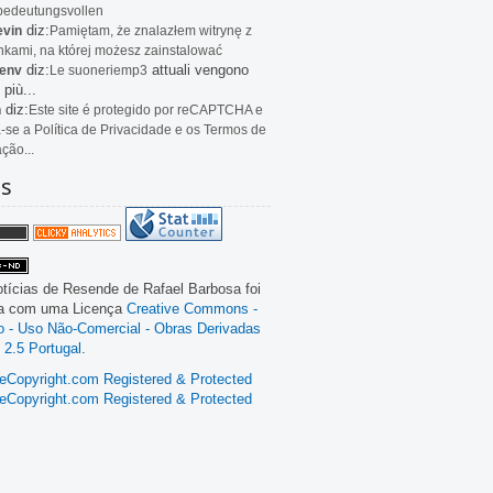
bedeutungsvollen
diz:
evin
Pamiętam, że znalazłem witrynę z
kami, na której możesz zainstalować
diz:
attuali vengono
env
Le
suoneriemp3
 più...
diz:
n
Este site é protegido por reCAPTCHA e
a-se a Política de Privacidade e os Termos de
ação...
as
tícias de Resende
de
Rafael Barbosa
foi
da com uma Licença
Creative Commons -
ão - Uso Não-Comercial - Obras Derivadas
 2.5 Portugal
.