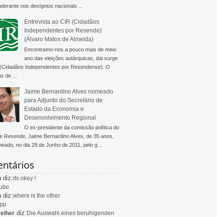
derante nos desígnios nacionais ...
Entrevista ao CIR (Cidadãos
Independentes por Resende)
(Álvaro Matos de Almeida)
Encontramo-nos a pouco mais de meio
ano das eleições autárquicas, dai surge
 (Cidadãos Independentes por Resendense). O
s de ...
Jaime Bernardino Alves nomeado
para Adjunto do Secretário de
Estado da Economia e
Desenvolvimento Regional
O ex-presidente da comissão política do
 Resende, Jaime Bernardino Alves, de 35 anos,
meado, no dia 28 de Junho de 2011, pelo g...
ntários
diz:
n
its okey !
ube
diz:
n
where is the other
app
diz:
eiher
Die Auswahl eines beruhigenden