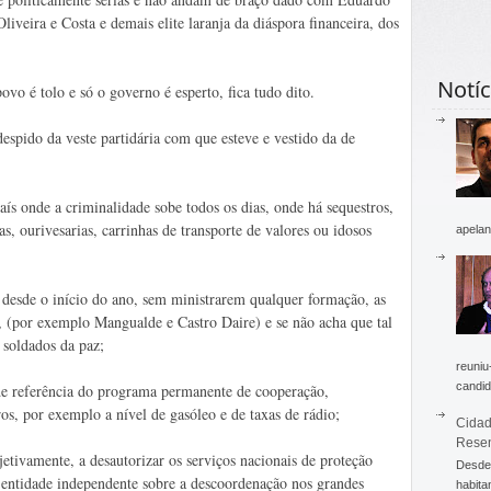
iveira e Costa e demais elite laranja da diáspora financeira, dos
Notíc
o é tolo e só o governo é esperto, fica tudo dito.
espido da veste partidária com que esteve e vestido da de
país onde a criminalidade sobe todos os dias, onde há sequestros,
ras, ourivesarias, carrinhas de transporte de valores ou idosos
apelan
s desde o início do ano, sem ministrarem qualquer formação, as
, (por exemplo Mangualde e Castro Daire) e se não acha que tal
 soldados da paz;
reuniu
candid
 de referência do programa permanente de cooperação,
s, por exemplo a nível de gasóleo e de taxas de rádio;
Cidad
Rese
etivamente, a desautorizar os serviços nacionais de proteção
Desde 
 entidade independente sobre a descoordenação nos grandes
habita