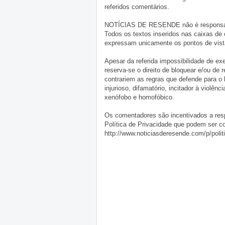
referidos comentários.
NOTÍCIAS DE RESENDE não é responsável 
Todos os textos inseridos nas caixas de
expressam unicamente os pontos de vista
Apesar da referida impossibilidade de 
reserva-se o direito de bloquear e/ou de
contrariem as regras que defende para o
injurioso, difamatório, incitador à violênc
xenófobo e homofóbico.
Os comentadores são incentivados a resp
Política de Privacidade que podem ser c
http://www.noticiasderesende.com/p/polit