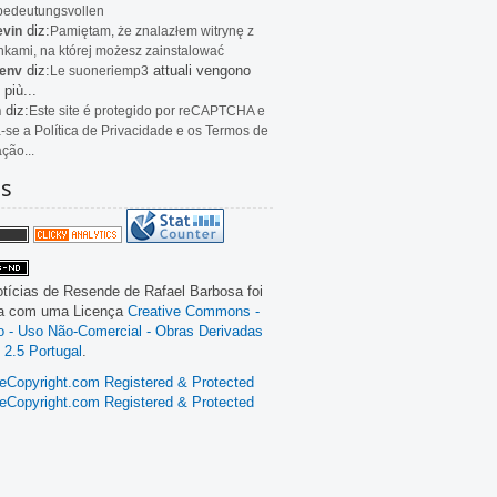
bedeutungsvollen
diz:
evin
Pamiętam, że znalazłem witrynę z
kami, na której możesz zainstalować
diz:
attuali vengono
env
Le
suoneriemp3
 più...
diz:
n
Este site é protegido por reCAPTCHA e
a-se a Política de Privacidade e os Termos de
ação...
as
tícias de Resende
de
Rafael Barbosa
foi
da com uma Licença
Creative Commons -
ão - Uso Não-Comercial - Obras Derivadas
 2.5 Portugal
.