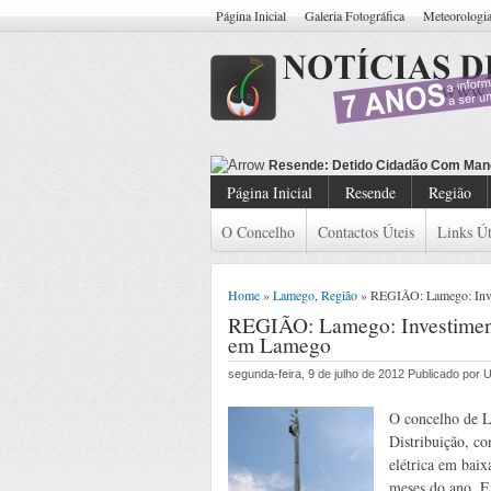
Página Inicial
Galeria Fotográfica
Meteorologi
Resende: Detido Cidadão Com Man
Página Inicial
Resende
Região
O Concelho
Contactos Úteis
Links Út
Home
»
Lamego
,
Região
» REGIÃO: Lamego: Inve
REGIÃO: Lamego: Investimen
em Lamego
segunda-feira, 9 de julho de 2012 Publicado por
O concelho de L
Distribuição, co
elétrica em baix
meses do ano. En