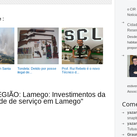
o CIR
Notícia
 :
Cidad
Rese
Desde 
habita
prepon
m Santa
Tondela: Detido por posse
Prof. Rui Rebelo é o novo
ilegal de...
Técnico d...
estive
Associ
EGIÃO: Lamego: Investimentos da
de de serviço em Lamego"
Come
yaza
snapt
yaza
Tutu
Graur