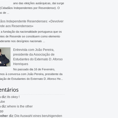
ano das eleições autárquicas, dai surge
 (Cidadãos Independentes por Resendense). O
s de ...
ãos Independente Resendenses: «Devolver
nde aos Resendenses»
a fundação da nacionalidade portuguesa que os
ntes de Resende se constituem como elemento
derante nos desígnios nacionais ...
Entrevista com João Pereira,
presidente da Associação de
Estudantes do Externato D. Afonso
Henriques
No passado dia 16 de Fevereiro,
mos à conversa com João Pereira, presidente da
ação de Estudantes do Externato D. Afonso He...
ntários
diz:
n
its okey !
ube
diz:
n
where is the other
app
diz:
eiher
Die Auswahl eines beruhigenden