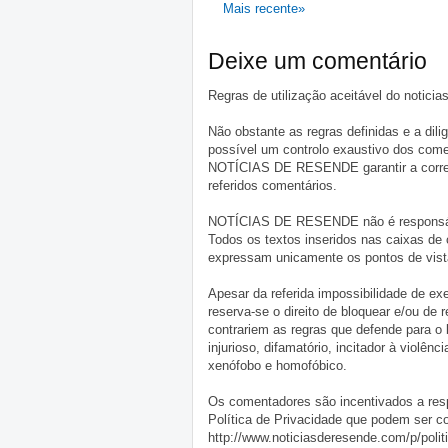
Mais recente»
Deixe um comentário
Regras de utilização aceitável do notici
Não obstante as regras definidas e a d
possível um controlo exaustivo dos comen
NOTÍCIAS DE RESENDE garantir a correçã
referidos comentários.
NOTÍCIAS DE RESENDE não é responsável 
Todos os textos inseridos nas caixas de
expressam unicamente os pontos de vista
Apesar da referida impossibilidade de 
reserva-se o direito de bloquear e/ou de
contrariem as regras que defende para o
injurioso, difamatório, incitador à violênc
xenófobo e homofóbico.
Os comentadores são incentivados a resp
Política de Privacidade que podem ser c
http://www.noticiasderesende.com/p/polit