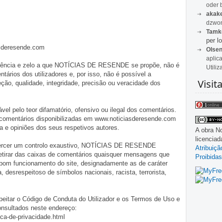
oder 
akak
dzwon
Tamk
per lo
asderesende.com
Olse
aplic
iligência e zelo a que NOTÍCIAS DE RESENDE se propõe, não é
Utiliz
tários dos utilizadores e, por isso, não é possível a
Visit
o, qualidade, integridade, precisão ou veracidade dos
pelo teor difamatório, ofensivo ou ilegal dos comentários.
 comentários disponibilizadas em www.noticiasderesende.com
 e opiniões dos seus respetivos autores.
A obra
No
licencia
exercer um controlo exaustivo, NOTÍCIAS DE RESENDE
Atribuiç
 retirar das caixas de comentários quaisquer mensagens que
Proibidas
 bom funcionamento do site, designadamente as de caráter
ia, desrespeitoso de símbolos nacionais, racista, terrorista,
eitar o Código de Conduta do Utilizador e os Termos de Uso e
onsultados neste endereço:
ica-de-privacidade.html