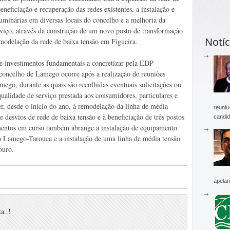
beneficiação e recuperação das redes existentes, a instalação e
luminárias em diversas locais do concelho e a melhoria da
rviço, através da construção de um novo posto de transformação
Notíc
modelação da rede de baixa tensão em Figueira.
de investimentos fundamentais a concretizar pela EDP
 concelho de Lamego ocorre após a realização de reuniões
go, durante as quais são recolhidas eventuais solicitações ou
ualidade de serviço prestada aos consumidores, particulares e
er, desde o início do ano, à remodelação da linha de média
reuniu
 desvios de rede de baixa tensão e à beneficiação de três postos
candid
mentos em curso também abrange a instalação de equipamento
 Lamego-Tarouca e a instalação de uma linha de média tensão
ouro.
apelan
a..!