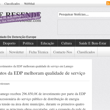
a
Classificados
WebMail
dado De Detenção Europeu
Desporto
Política
Educação
Cultura
Saúde E Bem-Estar
eis
Newsletter
Ficha Técnica
Contacte-Nos
Classificados
stimentos da EDP melhoram qualidade de serviço em Lamego
tos da EDP melhoram qualidade de serviço
 Unknown
amego recebeu 296.850,0€ de investimento por parte da EDP
ncessionária do serviço público de distribuição de energia
a tensão na área deste município, durante os primeiros quatro
tre as principais obras executadas, está a expansão da rede de