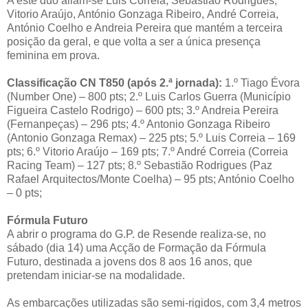
A este duo aliam-se Luis Correia, Sebastião Rodrigues,
Vitorio Araújo, António Gonzaga Ribeiro, André Correia,
António Coelho e Andreia Pereira que mantém a terceira
posição da geral, e que volta a ser a única presença
feminina em prova.
Classificação CN T850 (após 2.ª jornada):
1.º Tiago Évora
(Number One) – 800 pts; 2.º Luis Carlos Guerra (Município
Figueira Castelo Rodrigo) – 600 pts; 3.º Andreia Pereira
(Fernanpeças) – 296 pts; 4.º Antonio Gonzaga Ribeiro
(Antonio Gonzaga Remax) – 225 pts; 5.º Luis Correia – 169
pts; 6.º Vitorio Araújo – 169 pts; 7.º André Correia (Correia
Racing Team) – 127 pts; 8.º Sebastião Rodrigues (Paz
Rafael Arquitectos/Monte Coelha) – 95 pts; António Coelho
– 0 pts;
Fórmula Futuro
A abrir o programa do G.P. de Resende realiza-se, no
sábado (dia 14) uma Acção de Formação da Fórmula
Futuro, destinada a jovens dos 8 aos 16 anos, que
pretendam iniciar-se na modalidade.
As embarcações utilizadas são semi-rigidos, com 3,4 metros