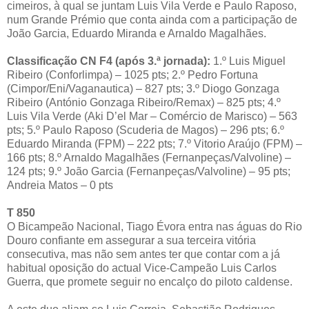
cimeiros, à qual se juntam Luis Vila Verde e Paulo Raposo,
num Grande Prémio que conta ainda com a participação de
João Garcia, Eduardo Miranda e Arnaldo Magalhães.
Classificação CN F4 (após 3.ª jornada):
1.º Luis Miguel
Ribeiro (Conforlimpa) – 1025 pts; 2.º Pedro Fortuna
(Cimpor/Eni/Vaganautica) – 827 pts; 3.º Diogo Gonzaga
Ribeiro (António Gonzaga Ribeiro/Remax) – 825 pts; 4.º
Luis Vila Verde (Aki D’el Mar – Comércio de Marisco) – 563
pts; 5.º Paulo Raposo (Scuderia de Magos) – 296 pts; 6.º
Eduardo Miranda (FPM) – 222 pts; 7.º Vitorio Araújo (FPM) –
166 pts; 8.º Arnaldo Magalhães (Fernanpeças/Valvoline) –
124 pts; 9.º João Garcia (Fernanpeças/Valvoline) – 95 pts;
Andreia Matos – 0 pts
T 850
O Bicampeão Nacional, Tiago Évora entra nas águas do Rio
Douro confiante em assegurar a sua terceira vitória
consecutiva, mas não sem antes ter que contar com a já
habitual oposição do actual Vice-Campeão Luis Carlos
Guerra, que promete seguir no encalço do piloto caldense.