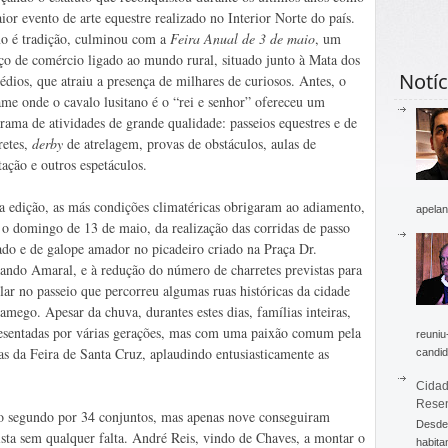
ior evento de arte equestre realizado no Interior Norte do país.
 é tradição, culminou com a
Feira Anual de 3 de maio
, um
ço de comércio ligado ao mundo rural, situado junto à Mata dos
Notíc
dios, que atraiu a presença de milhares de curiosos. Antes, o
ame onde o cavalo lusitano é o “rei e senhor” ofereceu um
rama de atividades de grande qualidade: passeios equestres e de
retes,
derby
de atrelagem, provas de obstáculos, aulas de
tação e outros espetáculos.
a edição, as más condições climatéricas obrigaram ao adiamento,
apelan
 o domingo de 13 de maio, da realização das corridas de passo
ado e de galope amador no picadeiro criado na Praça Dr.
ando Amaral, e à redução do número de charretes previstas para
ilar no passeio que percorreu algumas ruas históricas da cidade
amego. Apesar da chuva, durantes estes dias, famílias inteiras,
esentadas por várias gerações, mas com uma paixão comum pela
reuniu
vas da Feira de Santa Cruz, aplaudindo entusiasticamente as
candid
Cidad
Rese
 ao segundo por 34 conjuntos, mas apenas nove conseguiram
Desde 
pista sem qualquer falta. André Reis, vindo de Chaves, a montar o
habita