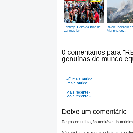
Lamego: Feira da Bôla de
Baião: Incêndio e
Lamego jun...
Marinha do...
0 comentários para "R
genuínas do mundo eq
«O mais antigo
‹Mais antiga
Mais recente›
Mais recente»
Deixe um comentário
Regras de utilização aceitável do notici
Não obstante as regras definidas e a d