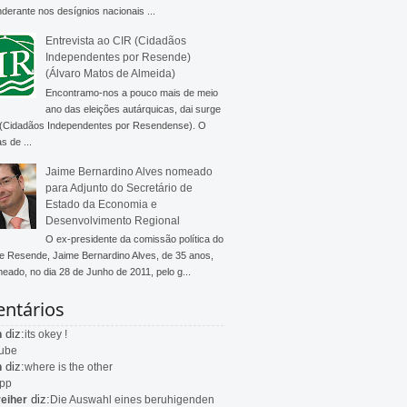
derante nos desígnios nacionais ...
Entrevista ao CIR (Cidadãos
Independentes por Resende)
(Álvaro Matos de Almeida)
Encontramo-nos a pouco mais de meio
ano das eleições autárquicas, dai surge
 (Cidadãos Independentes por Resendense). O
s de ...
Jaime Bernardino Alves nomeado
para Adjunto do Secretário de
Estado da Economia e
Desenvolvimento Regional
O ex-presidente da comissão política do
 Resende, Jaime Bernardino Alves, de 35 anos,
meado, no dia 28 de Junho de 2011, pelo g...
ntários
diz:
n
its okey !
ube
diz:
n
where is the other
app
diz:
eiher
Die Auswahl eines beruhigenden