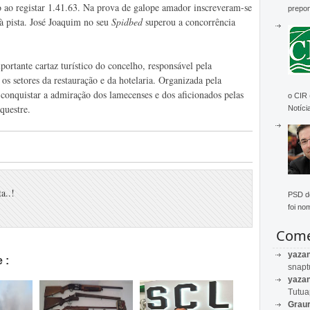
do ao registar 1.41.63. Na prova de galope amador inscreveram-se
prepon
 à pista. José Joaquim no seu
Spidbed
superou a concorrência
ortante cartaz turístico do concelho, responsável pela
s setores da restauração e da hotelaria. Organizada pela
onquistar a admiração dos lamecenses e dos aficionados pelas
o CIR
questre.
Notícia
a..!
PSD de
foi no
Come
yaza
 :
snapt
yaza
Tutu
Graur