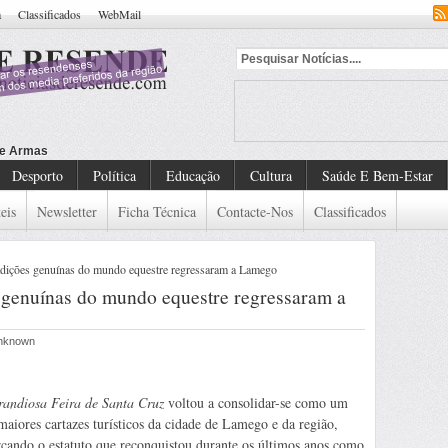
a
Classificados
WebMail
Desporto
Política
Educação
Cultura
Saúde E Bem-Estar
eis
Newsletter
Ficha Técnica
Contacte-Nos
Classificados
ições genuínas do mundo equestre regressaram a Lamego
enuínas do mundo equestre regressaram a
Unknown
randiosa Feira de Santa Cruz
voltou a consolidar-se como um
maiores cartazes turísticos da cidade de Lamego e da região,
rçando o estatuto que reconquistou durante os últimos anos como