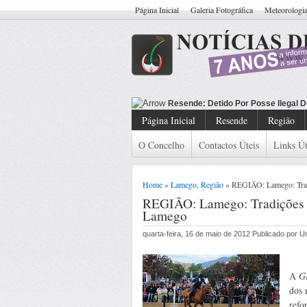
Página Inicial
Galeria Fotográfica
Meteorologi
Resende: Detido
Página Inicial
Resende
Região
O Concelho
Contactos Úteis
Links Út
Home
»
Lamego
,
Região
» REGIÃO: Lamego: Trad
REGIÃO: Lamego: Tradições g
Lamego
quarta-feira, 16 de maio de 2012 Publicado por 
A
G
dos 
refo