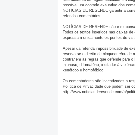
possível um controlo exaustivo dos comen
NOTÍCIAS DE RESENDE garantir a correçã
referidos comentários.
NOTÍCIAS DE RESENDE não é responsável 
Todos os textos inseridos nas caixas de
expressam unicamente os pontos de vista
Apesar da referida impossibilidade de 
reserva-se o direito de bloquear e/ou de
contrariem as regras que defende para o
injurioso, difamatório, incitador à violênc
xenófobo e homofóbico.
Os comentadores são incentivados a resp
Política de Privacidade que podem ser c
http://www.noticiasderesende.com/p/polit