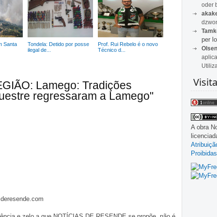
oder 
akak
dzwon
Tamk
per lo
m Santa
Tondela: Detido por posse
Prof. Rui Rebelo é o novo
Olse
ilegal de...
Técnico d...
aplic
Utiliz
Visit
EGIÃO: Lamego: Tradições
uestre regressaram a Lamego"
A obra
No
licencia
Atribuiç
Proibidas
asderesende.com
iligência e zelo a que NOTÍCIAS DE RESENDE se propõe, não é