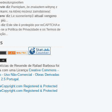
bedeutungsvollen
diz:
evin
Pamiętam, że znalazłem witrynę z
kami, na której możesz zainstalować
diz:
attuali vengono
env
Le
suoneriemp3
 più...
diz:
n
Este site é protegido por reCAPTCHA e
a-se a Política de Privacidade e os Termos de
ação...
as
tícias de Resende
de
Rafael Barbosa
foi
da com uma Licença
Creative Commons -
ão - Uso Não-Comercial - Obras Derivadas
 2.5 Portugal
.