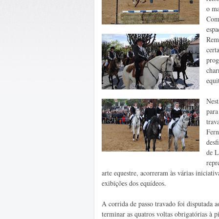
o ma
Como
espa
Remé
cert
prog
char
equi
Nest
para
trav
Fern
desf
de L
repr
arte equestre, acorreram às várias iniciati
exibições dos equídeos.
A corrida de passo travado foi disputada
terminar as quatros voltas obrigatórias à 