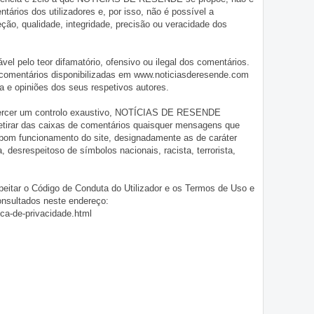
tários dos utilizadores e, por isso, não é possível a
o, qualidade, integridade, precisão ou veracidade dos
pelo teor difamatório, ofensivo ou ilegal dos comentários.
 comentários disponibilizadas em www.noticiasderesende.com
 e opiniões dos seus respetivos autores.
exercer um controlo exaustivo, NOTÍCIAS DE RESENDE
 retirar das caixas de comentários quaisquer mensagens que
 bom funcionamento do site, designadamente as de caráter
ia, desrespeitoso de símbolos nacionais, racista, terrorista,
eitar o Código de Conduta do Utilizador e os Termos de Uso e
onsultados neste endereço:
ica-de-privacidade.html