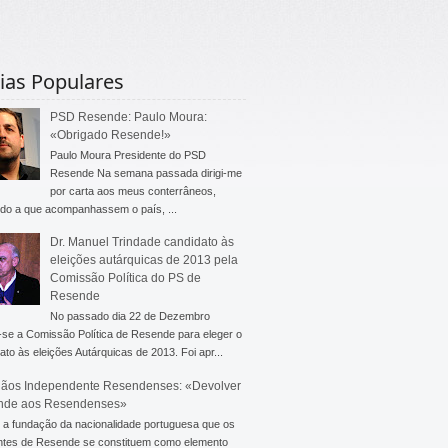
ias Populares
PSD Resende: Paulo Moura:
«Obrigado Resende!»
Paulo Moura Presidente do PSD
Resende Na semana passada dirigi-me
por carta aos meus conterrâneos,
do a que acompanhassem o país, ...
Dr. Manuel Trindade candidato às
eleições autárquicas de 2013 pela
Comissão Política do PS de
Resende
No passado dia 22 de Dezembro
-se a Comissão Política de Resende para eleger o
ato às eleições Autárquicas de 2013. Foi apr...
ãos Independente Resendenses: «Devolver
nde aos Resendenses»
a fundação da nacionalidade portuguesa que os
ntes de Resende se constituem como elemento