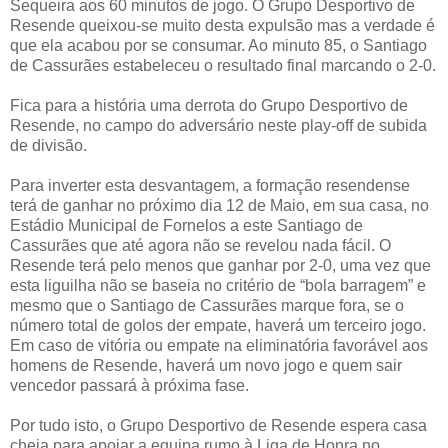
Sequeira aos 60 minutos de jogo. O Grupo Desportivo de
Resende queixou-se muito desta expulsão mas a verdade é
que ela acabou por se consumar. Ao minuto 85, o Santiago
de Cassurães estabeleceu o resultado final marcando o 2-0.
Fica para a história uma derrota do Grupo Desportivo de
Resende, no campo do adversário neste play-off de subida
de divisão.
Para inverter esta desvantagem, a formação resendense
terá de ganhar no próximo dia 12 de Maio, em sua casa, no
Estádio Municipal de Fornelos a este Santiago de
Cassurães que até agora não se revelou nada fácil. O
Resende terá pelo menos que ganhar por 2-0, uma vez que
esta liguilha não se baseia no critério de “bola barragem” e
mesmo que o Santiago de Cassurães marque fora, se o
número total de golos der empate, haverá um terceiro jogo.
Em caso de vitória ou empate na eliminatória favorável aos
homens de Resende, haverá um novo jogo e quem sair
vencedor passará à próxima fase.
Por tudo isto, o Grupo Desportivo de Resende espera casa
cheia para apoiar a equipa rumo à Liga de Honra no