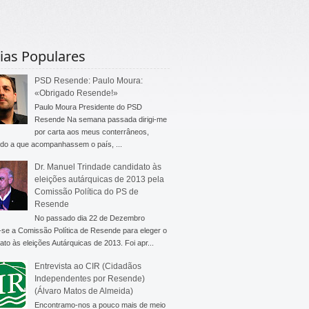
ias Populares
PSD Resende: Paulo Moura:
«Obrigado Resende!»
Paulo Moura Presidente do PSD
Resende Na semana passada dirigi-me
por carta aos meus conterrâneos,
do a que acompanhassem o país, ...
Dr. Manuel Trindade candidato às
eleições autárquicas de 2013 pela
Comissão Política do PS de
Resende
No passado dia 22 de Dezembro
-se a Comissão Política de Resende para eleger o
ato às eleições Autárquicas de 2013. Foi apr...
Entrevista ao CIR (Cidadãos
Independentes por Resende)
(Álvaro Matos de Almeida)
Encontramo-nos a pouco mais de meio