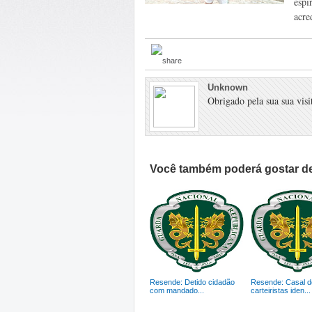
espi
acre
Unknown
Obrigado pela sua sua visit
Você também poderá gostar de
Resende: Detido cidadão
Resende: Casal d
com mandado...
carteiristas iden...