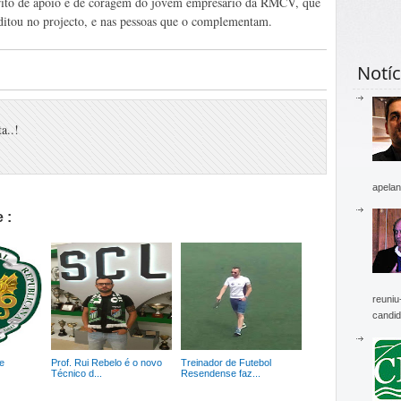
rito de apoio e de coragem do jovem empresário da RMCV, que
ditou no projecto, e nas pessoas que o complementam.
Notíc
a..!
apelan
 :
reuniu
candid
e
Prof. Rui Rebelo é o novo
Treinador de Futebol
Técnico d...
Resendense faz...