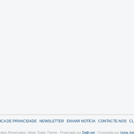
TICA DE PRIVACIDADE
NEWSLETTER
ENVIAR NOTÍCIA
CONTACTE-NOS
CL
reitos Reservados,
News Today Theme - Projectado por
Dalih.net
- Convertido por
Uong Jo