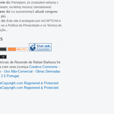
diz:
evin
Pamiętam, że znalazłem witrynę z
kami, na której możesz zainstalować
diz:
attuali vengono
env
Le
suoneriemp3
 più...
diz:
n
Este site é protegido por reCAPTCHA e
a-se a Política de Privacidade e os Termos de
ação...
as
tícias de Resende
de
Rafael Barbosa
foi
da com uma Licença
Creative Commons -
ão - Uso Não-Comercial - Obras Derivadas
 2.5 Portugal
.