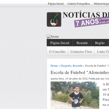
Página Inicial
Galeria Fotográfica
Meteorologi
Resende: Detido Cidadão
Página Inicial
Resende
Região
O Concelho
Contactos Úteis
Links Út
Home
»
Desporto
,
Resende
» Escola de Futebol "A
Escola de Futebol "Afonsinhos
quinta-feira, 14 de julho de 2011 Publicado por 
A RM
em S
10 d
Para
na c