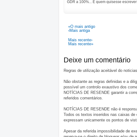
GDR a 100%... E quem quisesse escrever
«O mais antigo
‹Mais antiga
Mais recente›
Mais recente»
Deixe um comentário
Regras de utilização aceitável do notici
Não obstante as regras definidas e a d
possível um controlo exaustivo dos comen
NOTÍCIAS DE RESENDE garantir a correçã
referidos comentários.
NOTÍCIAS DE RESENDE não é responsável 
Todos os textos inseridos nas caixas de
expressam unicamente os pontos de vista
Apesar da referida impossibilidade de 
reserva-se o direito de bloquear e/ou de