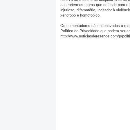
contrariem as regras que defende para o
injurioso, difamatório, incitador à violênc
xenófobo e homofóbico.
Os comentadores são incentivados a resp
Política de Privacidade que podem ser c
http://www.noticiasderesende.com/p/polit