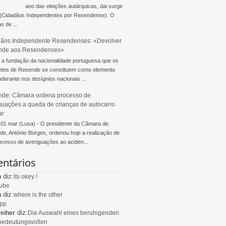
ano das eleições autárquicas, dai surge
 (Cidadãos Independentes por Resendense). O
s de ...
ãos Independente Resendenses: «Devolver
nde aos Resendenses»
a fundação da nacionalidade portuguesa que os
ntes de Resende se constituem como elemento
derante nos desígnios nacionais ...
de: Câmara ordena processo de
guações a queda de crianças de autocarro
ar
 01 mar (Lusa) - O presidente da Câmara de
e, António Borges, ordenou hoje a realização de
cesso de averiguações ao aciden...
ntários
diz:
n
its okey !
ube
diz:
n
where is the other
app
diz:
eiher
Die Auswahl eines beruhigenden
bedeutungsvollen