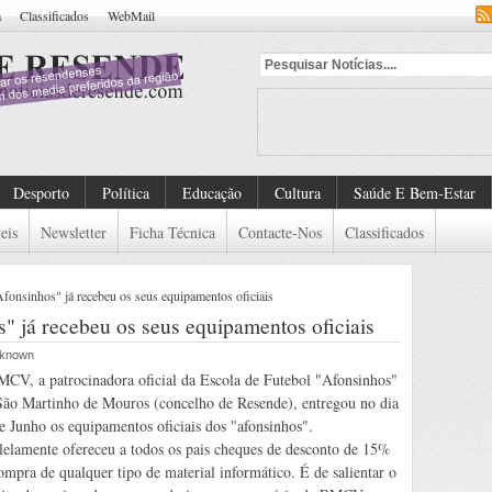
a
Classificados
WebMail
Desporto
Política
Educação
Cultura
Saúde E Bem-Estar
eis
Newsletter
Ficha Técnica
Contacte-Nos
Classificados
fonsinhos" já recebeu os seus equipamentos oficiais
" já recebeu os seus equipamentos oficiais
Unknown
CV, a patrocinadora oficial da Escola de Futebol "Afonsinhos"
ão Martinho de Mouros (concelho de Resende), entregou no dia
e Junho os equipamentos oficiais dos "afonsinhos".
lelamente ofereceu a todos os pais cheques de desconto de 15%
ompra de qualquer tipo de material informático. É de salientar o