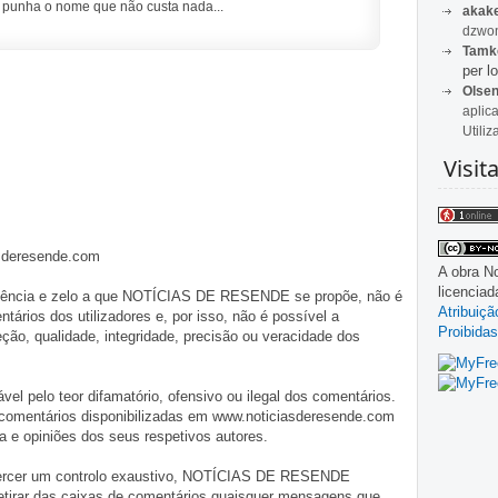
 punha o nome que não custa nada...
akak
dzwon
Tamk
per lo
Olse
aplic
Utiliz
Visit
asderesende.com
A obra
No
licencia
iligência e zelo a que NOTÍCIAS DE RESENDE se propõe, não é
Atribuiç
tários dos utilizadores e, por isso, não é possível a
Proibidas
o, qualidade, integridade, precisão ou veracidade dos
pelo teor difamatório, ofensivo ou ilegal dos comentários.
 comentários disponibilizadas em www.noticiasderesende.com
 e opiniões dos seus respetivos autores.
exercer um controlo exaustivo, NOTÍCIAS DE RESENDE
 retirar das caixas de comentários quaisquer mensagens que