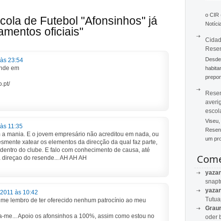
o CIR
cola de Futebol "Afonsinhos" já
Notícia
mentos oficiais"
Cidad
Rese
Desde 
 às 23:54
ende em
habita
prepon
.pt/
Resen
averi
escol
Viseu,
 às 11:35
Resend
m a mania. E o jovem empresário não acreditou em nada, ou
um pro
esmente xatear os elementos da direcção da qual faz parte,
 dentro do clube. E falo com conhecimento de causa, até
Come
a direçao do resende... AH AH AH
yaza
snapt
yaza
 2011 às 10:42
Tutu
 me lembro de ter oferecido nenhum patrocínio ao meu
Graur
-me... Apoio os afonsinhos a 100%, assim como estou no
oder 